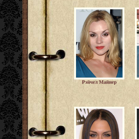
Рэйчел Майнер