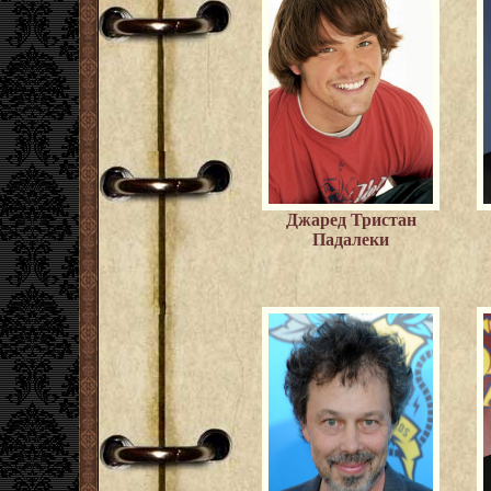
Джаред Тристан
Падалеки