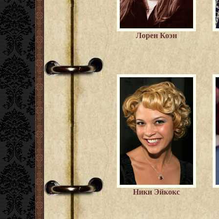
Лорен Коэн
Ники Эйкокс