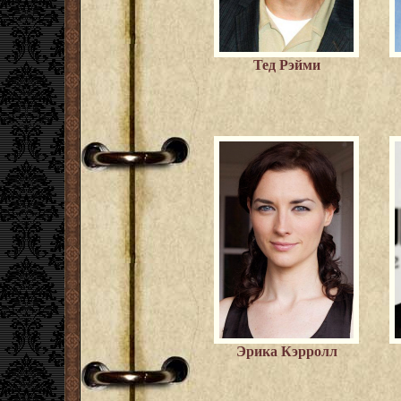
Тед Рэйми
Эрика Кэрролл