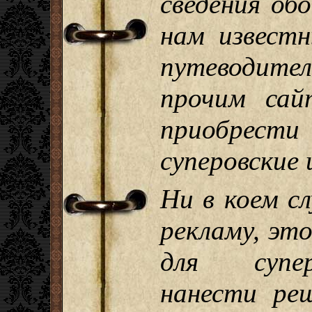
сведения об
нам извест
путеводител
прочим сай
приобрест
суперовские
Ни в коем с
рекламу, эт
для супер
нанести ре