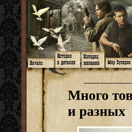
Главная
Книги
Арт-кафе
Знакомство
Программа
Галереи
Игромания
Обитатели
Гимн
Музыка
Клипы
Путеводитель
Форум
Видео
Фанфики
Семейное де
twitter
Субтитры
Аватарки
Дневник Джон
Много то
Facebook
Заметки
Обои
Арсенал
ЖЖ
Мысли
Фанарт
СИЗО
Радио
Откровение
Анекдоты
Суперы от и д
Гостевая
Истоки
Передоз
Дневник Джо
и разных
Страшилки