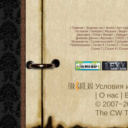
[
Главная
|
Знакомство
|
Книги
|
Арт-ка
Гостевая
|
Галереи
|
Музыка
|
Видео
Аватарки
|
Обои
|
Фанарт
|
Анекдо
Дневник Джона
|
Арсенал
|
СИЗО
|
Музыканты
|
Супер-косплей
|
Суперве
Притворщики
|
Сезон 4
|
Сезон 2
|
Сезо
Сезон 7
|
Сезон 6
|
Сезон
Условия 
|
О нас
|
© 2007−
The CW Te