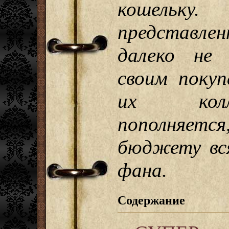
кошельк
представл
далеко не 
своим покуп
их колл
пополняет
бюджету вс
фана.
Содержание