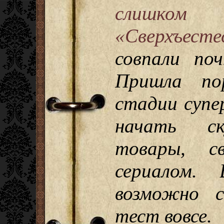
слишком
«Сверхъесте
совпали по
Пришла по
стадии супе
начать ск
товары, с
сериалом. 
возможно с
тест вовсе.