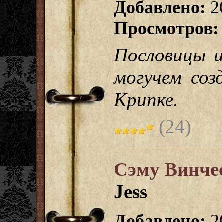
Добавлено:
2
Просмотров:
Пословицы и
могучем соз
Крипке.
(24)
Сэму Винчес
Jess
Добавлено:
2