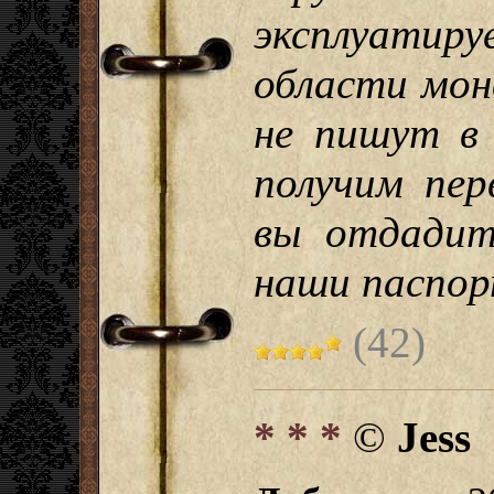
эксплуати
области мон
не пишут в
получим пер
вы отдадит
наши паспо
(42)
* * *
©
Jess