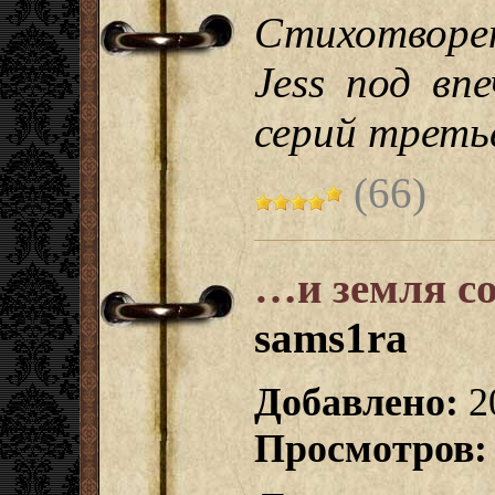
Стихотворе
Jess под вп
серий третье
(66)
…и земля с
sams1ra
Добавлено:
2
Просмотров: