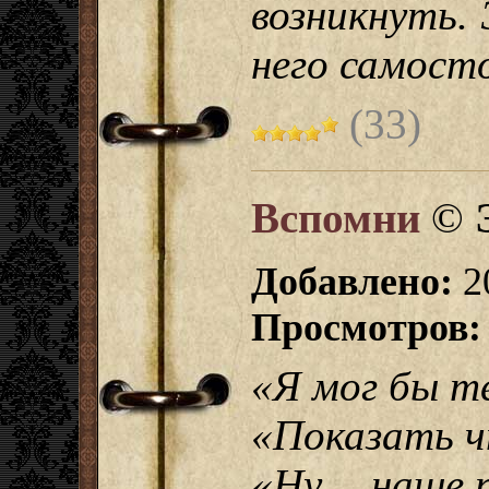
возникнуть.
него самосто
(33)
Вспомни
©
Добавлено:
2
Просмотров:
«Я мог бы т
«Показать ч
«Ну… наше 