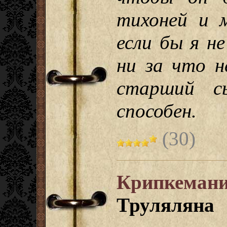
тихоней и 
если бы я не
ни за что н
старший с
способен.
(30)
Крипкеман
Труляляна