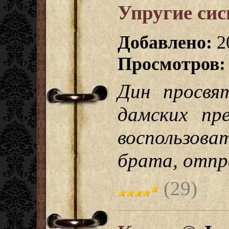
Упругие сис
Добавлено:
2
Просмотров:
Дин просвя
дамских пр
воспользова
брата, отпра
(29)