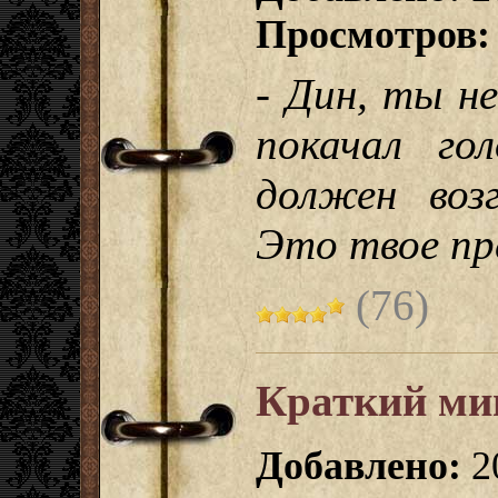
Просмотров:
- Дин, ты н
покачал го
должен воз
Это твое пр
(76)
Краткий ми
Добавлено:
2