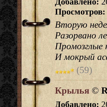
Добавлено:
2
Просмотров:
Вторую неде
Разорвано л
Промозглые н
И мокрый ас
(59)
Крылья
©
R
Добавлено:
2