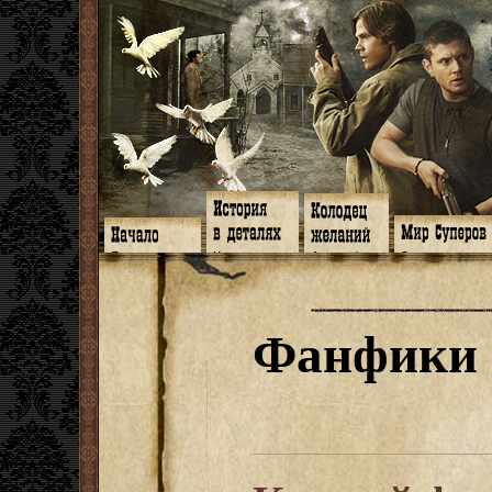
Главная
Книги
Арт-кафе
Знакомство
Программа
Галереи
Игромания
Обитатели
Гимн
Музыка
Клипы
Путеводитель
Форум
Видео
Фанфики
Семейное де
twitter
Субтитры
Аватарки
Дневник Джон
Фанфики
Facebook
Заметки
Обои
Арсенал
ЖЖ
Мысли
Фанарт
СИЗО
Радио
Откровение
Анекдоты
Суперы от и д
Гостевая
Истоки
Передоз
Дневник Джо
Страшилки