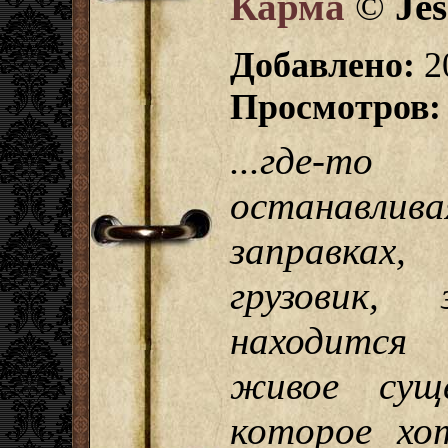
Карма
©
Jes
Добавлено:
2
Просмотров:
...где-т
останавл
заправках,
грузовик,
находится
живое сущ
которое хо