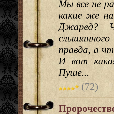
Мы все не р
какие же на
Джаред? Ч
слышанного
правда, а ч
И вот кака
Пуше...
(72)
Пророчеств