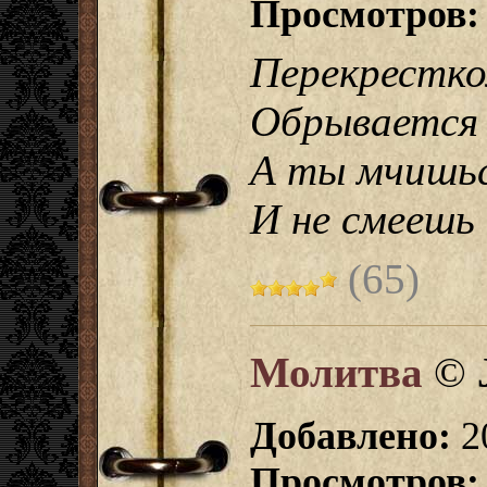
Просмотров:
Перекрестко
Обрывается
А ты мчишьс
И не смеешь 
(65)
Молитва
©
Добавлено:
2
Просмотров: