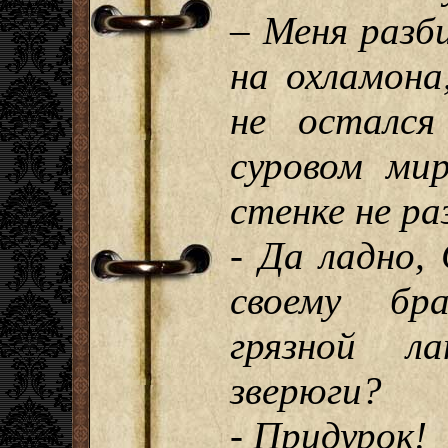
– Меня разб
на охламона
не остался
суровом ми
стенке не ра
- Да ладно,
своему бр
грязной л
зверюги?
- Придурок!