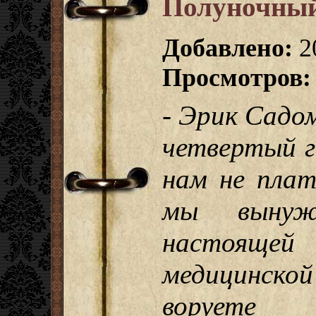
Полуночный
Добавлено:
2
Просмотров:
- Эрик Садо
четвертый г
нам не плат
мы вынуж
настоящей 
медицинско
ворует