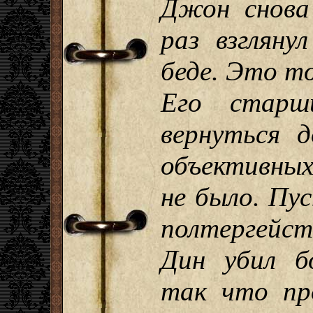
Джон снова
раз взгляну
беде. Это то
Его старш
вернуться д
объективны
не было. Пу
полтергейс
Дин убил б
так что пр