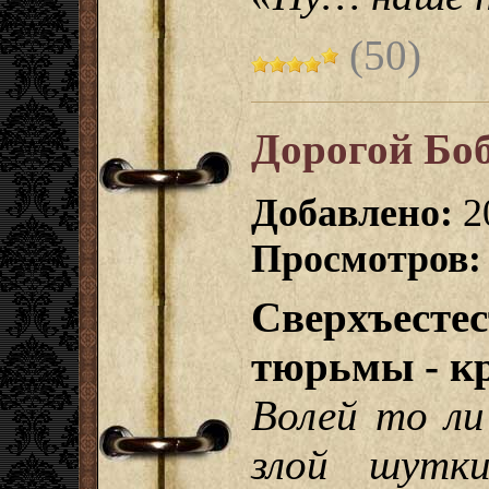
(50)
Дорогой Бо
Добавлено:
2
Просмотров:
Сверхъест
тюрьмы - к
Волей то ли
злой шутк