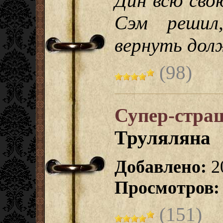
Дин всю сво
Сэм решил
вернуть дол
(98)
Супер-стра
Труляляна
Добавлено:
2
Просмотров:
(151)