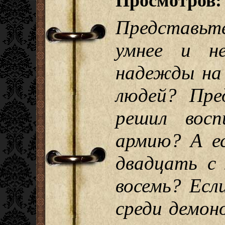
Просмотров:
Представьте
умнее и н
надежды на 
людей? Пре
решил вос
армию? А е
двадцать с 
восемь? Есл
среди демон