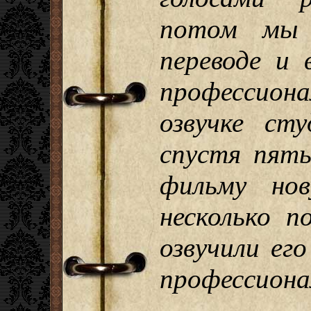
потом мы 
переводе и 
профессио
озвучке ст
спустя пят
фильму нов
несколько п
озвучили ег
профессиона