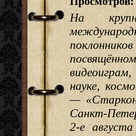
Просмотров:
На круп
междунар
поклонни
посвящённо
видеоиграм,
науке, косм
— «Старкон
Санкт-Петер
2-е август