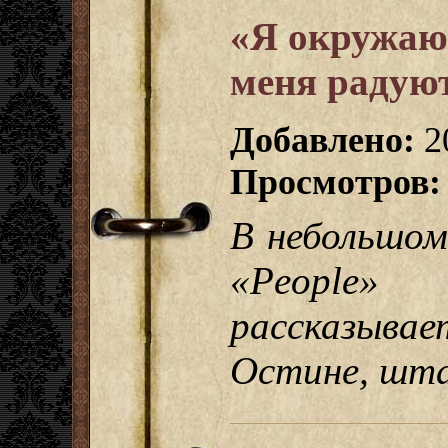
«Я окружаю
меня радую
Добавлено:
2
Просмотров:
В небольшом
«People»
рассказыв
Остине, шта