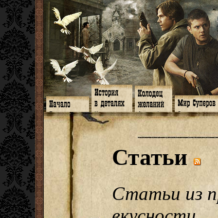
Главная
Книги
Арт-кафе
Знакомство
Программа
Галереи
Игромания
Обитатели
Гимн
Музыка
Клипы
Путеводитель
Форум
Видео
Фанфики
Семейное де
twitter
Субтитры
Аватарки
Дневник Джон
Статьи
Facebook
Заметки
Обои
Арсенал
ЖЖ
Мысли
Фанарт
СИЗО
Радио
Откровение
Анекдоты
Суперы от и д
Гостевая
Истоки
Передоз
Дневник Джо
Страшилки
Статьи из п
вкусности