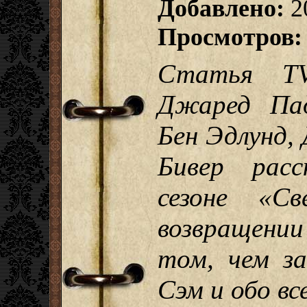
Добавлено:
2
Просмотров:
Статья TV
Джаред Пад
Бен Эдлунд,
Бивер рас
сезоне «Св
возвращении
том, чем за
Сэм и обо все