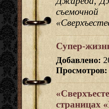
Джареда, Дж
съемо
«Сверхъесте
Супер-жизнь
Добавлено:
2
Просмотров:
«Сверхъесте
страницах «