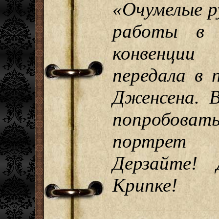
«Очумелые р
работы в 
конвенции
передала в 
Дженсена. 
попробоват
портрет 
Дерзайте!
Крипке!