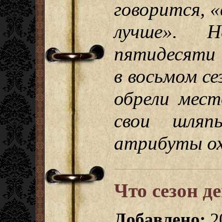
говорится, «
лучше». 
пятидесяти 
в восьмом се
обрели мест
свои шляп
атрибуты ох
Что сезон д
Добавлено:
2