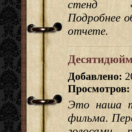
стенд «Св
Подробнее о
отчете.
Десятидюйм
Добавлено:
2
Просмотров:
Это наша т
фильма. Пер
голосами р