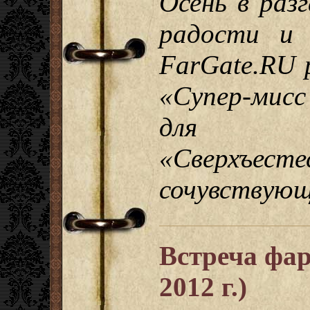
Осень в разг
радости и 
FarGate.RU 
«Супер-мисс
для
«Сверхъес
сочувствующ
Встреча фар
2012 г.)