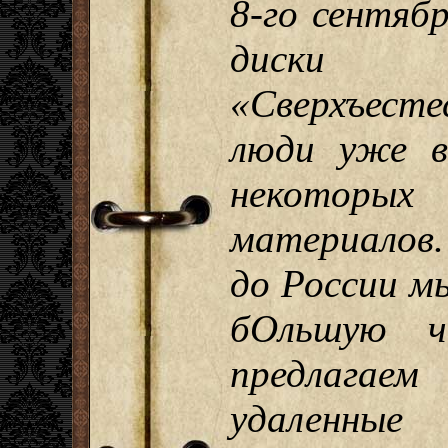
8-го сентяб
диски 
«Сверхъест
люди уже в
некоторы
материалов.
до России м
бОльшую ч
предлагае
удаленные 