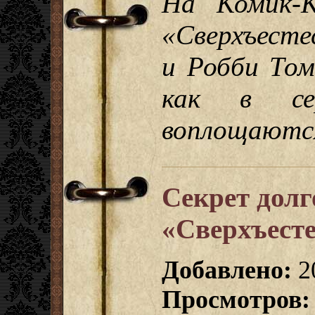
На Комик-К
«Сверхъесте
и Робби Том
как в се
воплощаются
Секрет долг
«Сверхъесте
Добавлено:
2
Просмотров: