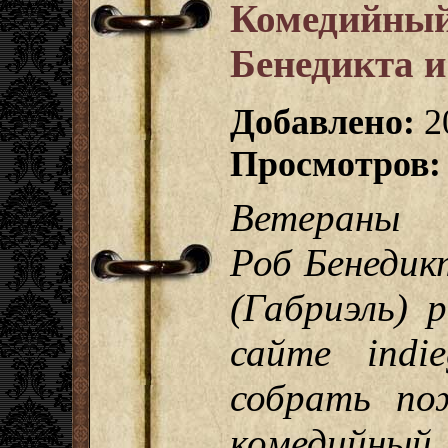
Комедийный
Бенедикта и
Добавлено:
2
Просмотров:
Ветераны «
Роб Бенедик
(Габриэль) 
сайте indi
собрать по
комедийный