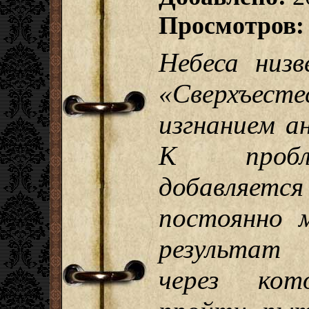
Просмотров:
Небеса низв
«Сверхъесте
изгнанием ан
К пробле
добавляе
постоянно 
результат
через кот