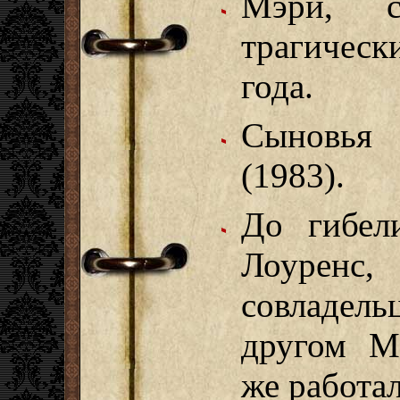
Мэри, с
трагическ
года.
Сыновья
(1983).
До гибел
Лоуренс
совладел
другом М
же работа