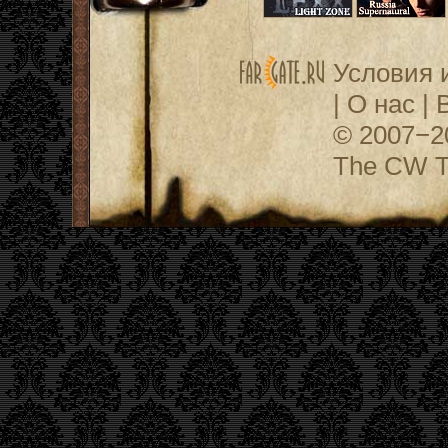
Условия 
|
О нас
|
© 2007−
The CW Te