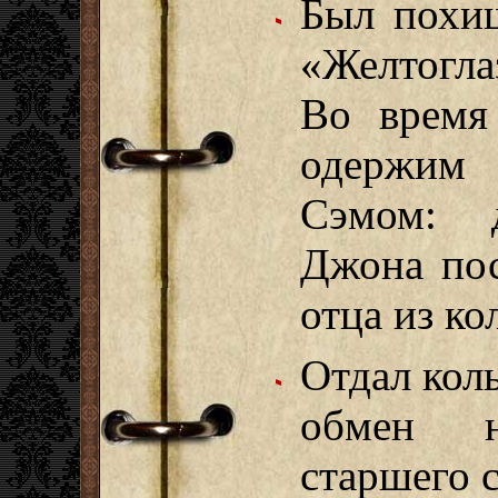
Был похи
«Желтогла
Во время
одержим 
Сэмом: 
Джона пос
отца из ко
Отдал кол
обмен н
старшего 