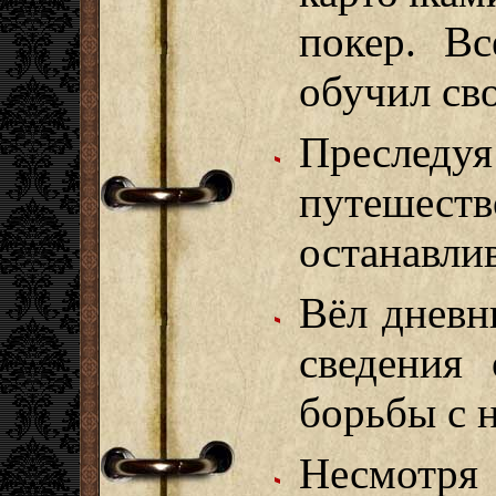
покер. В
обучил св
Преследу
путешеств
останавлив
Вёл дневн
сведения
борьбы с 
Несмотр