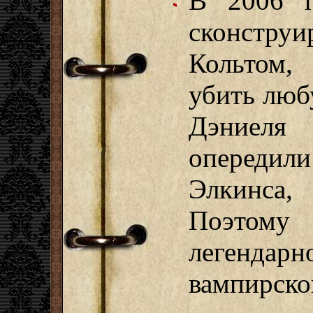
В 2006 г
сконстр
Кольтом,
убить люб
Дэниел
опередили
Элкинса,
Поэтому
легенд
вампирског