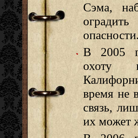
Сэма, на
оградит
опасности
В 2005 г
охоту 
Калифорн
время не 
связь, лиш
их может 