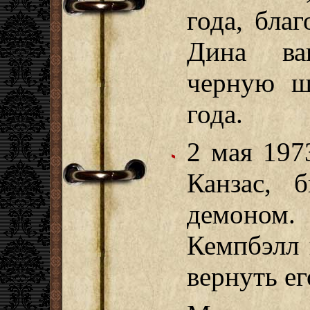
года, благ
Дина ва
черную ш
года.
2 мая 197
Канзас, 
демоном.
Кемпбэлл 
вернуть ег