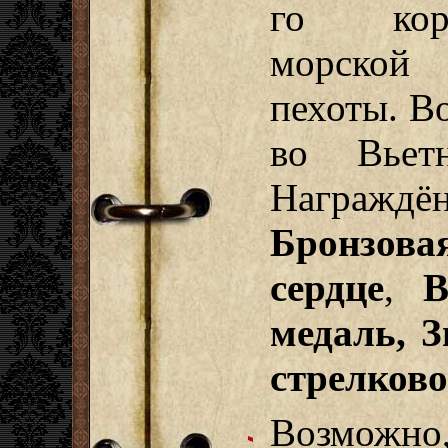
го кор
морской
пехоты. В
во Вьетн
Награждён
Бронзова
сердце
,
В
медаль, 
стрелково
Возможно