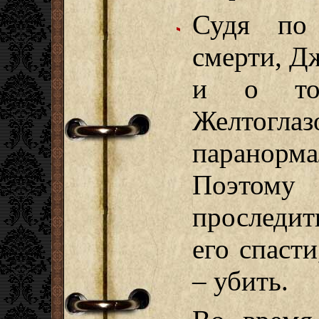
Судя по 
смерти, Д
и о то
Желтог
парано
Поэтом
проследит
его спасти
– убить.