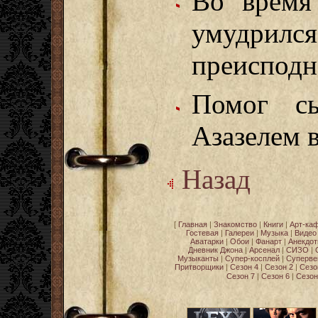
Во время
умудрил
преисподн
Помог сы
Азазелем 
Назад
[
Главная
|
Знакомство
|
Книги
|
Арт-ка
Гостевая
|
Галереи
|
Музыка
|
Видео
Аватарки
|
Обои
|
Фанарт
|
Анекдо
Дневник Джона
|
Арсенал
|
СИЗО
|
Музыканты
|
Супер-косплей
|
Суперве
Притворщики
|
Сезон 4
|
Сезон 2
|
Сезо
Сезон 7
|
Сезон 6
|
Сезон