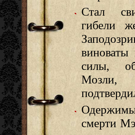
Стал сви
гибели ж
Заподозр
виноваты 
силы, о
Мозли, э
подтвердил
Одержимы
смерти Мэ