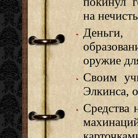
покинул г
на нечисть
Деньги
образован
оружие дл
Своим уч
Элкинса, 
Средства 
махина
карточка