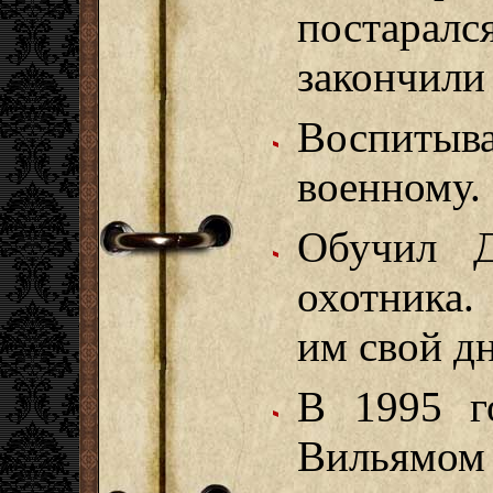
постара
закончили
Воспиты
военному.
Обучил 
охотника.
им свой д
В 1995 г
Вильямом