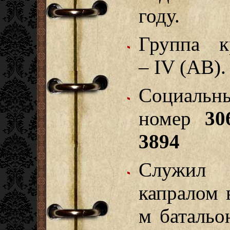
году.
Группа к
– IV (AB).
Социальн
номер
30
3894
Служил
капралом 
м батальо