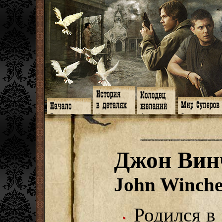
Главная
Книги
Арт-кафе
Знакомство
Программа
Галереи
Игромания
Обитатели
Гимн
Музыка
Клипы
Путеводитель
Форум
Видео
Фанфики
Семейное де
twitter
Субтитры
Аватарки
Дневник Джон
Джон Вин
Facebook
Заметки
Обои
Арсенал
ЖЖ
Мысли
Фанарт
СИЗО
Радио
Откровение
Анекдоты
Суперы от и д
Гостевая
Истоки
Передоз
Дневник Джо
John Winche
Страшилки
Родился в