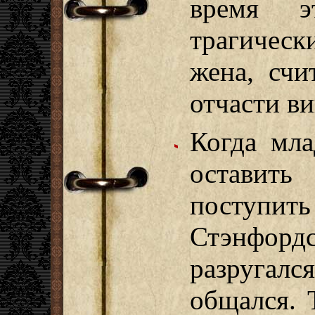
время э
трагичес
жена, счи
отчасти ви
Когда мл
оставит
поступить
Стэнфор
разругалс
общался. 