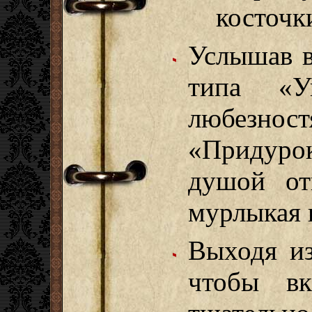
косточк
Услышав в
типа «У
любезнос
«Придуро
душой от
мурлыкая 
Выходя из
чтобы вк