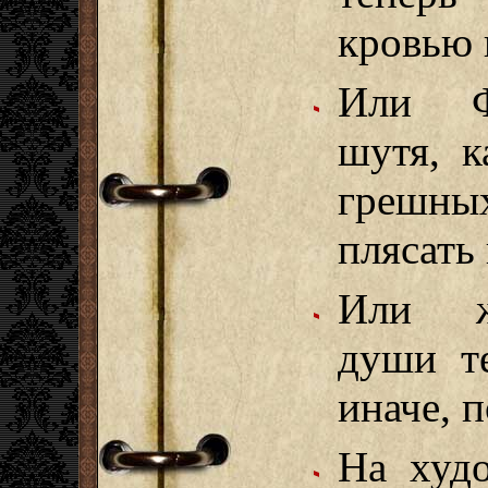
кровью 
Или Фо
шутя, к
грешных
плясать
Или ж
души те
иначе, 
На худ