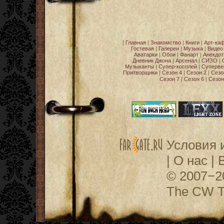
[
Главная
|
Знакомство
|
Книги
|
Арт-ка
Гостевая
|
Галереи
|
Музыка
|
Видео
Аватарки
|
Обои
|
Фанарт
|
Анекдо
Дневник Джона
|
Арсенал
|
СИЗО
|
Музыканты
|
Супер-косплей
|
Суперве
Притворщики
|
Сезон 4
|
Сезон 2
|
Сезо
Сезон 7
|
Сезон 6
|
Сезон
Условия 
|
О нас
|
© 2007−
The CW Te