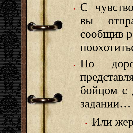
С чувств
вы отпра
сообщив р
поохотить
По дор
представ
бойцом с 
задании…
Или жер