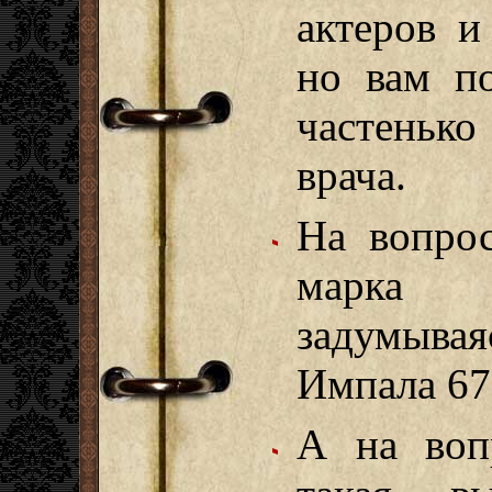
актеров и
но вам по
частенько
врача.
На вопрос
марка 
задумывая
Импала 67
А на воп