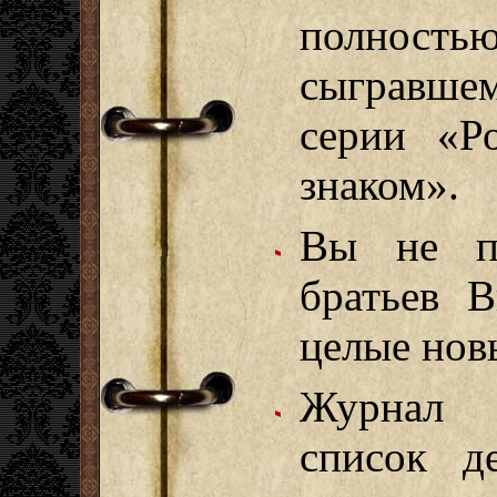
полность
сыгравшем
серии «Р
знаком».
Вы не п
братьев В
целые нов
Журнал 
список д