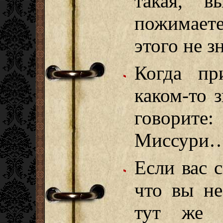
такая, в
пожимает
этого не з
Когда пр
каком-то 
говорите
Миссури
Если вас 
что вы не
тут же д