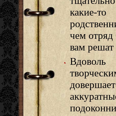
тщатель
какие-то
родственн
чем отряд
вам решат
Вдовол
творчес
довершаете
аккурат
подоконни