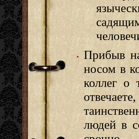
языческ
садящим
человеч
Прибыв на
носом в к
коллег о 
отвечает
таинств
людей в с
срочн