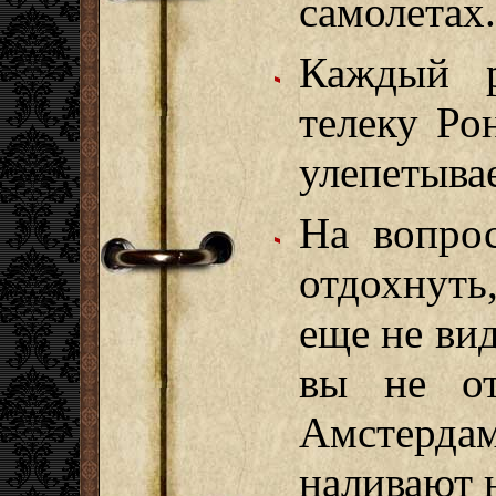
самолетах.
Каждый р
телеку Ро
улепетывае
На вопрос
отдохнуть,
еще не ви
вы не от
Амстердам
наливают 