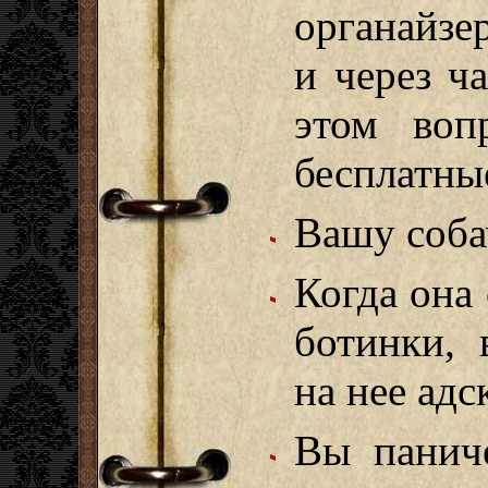
органайзе
и через ч
этом воп
бесплатны
Вашу соба
Когда она
ботинки, 
на нее адс
Вы паниче