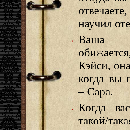
отвечаете
научил оте
Ваша л
обижается
Кэйси, он
когда вы п
– Сара.
Когда ва
такой/так