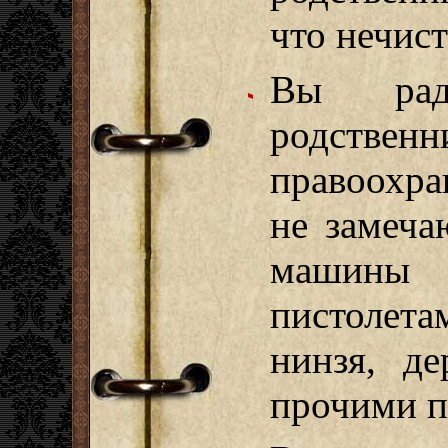
что нечист
Вы рад
родств
правоохра
не замеча
машины
пистолета
нинзя, д
прочими п