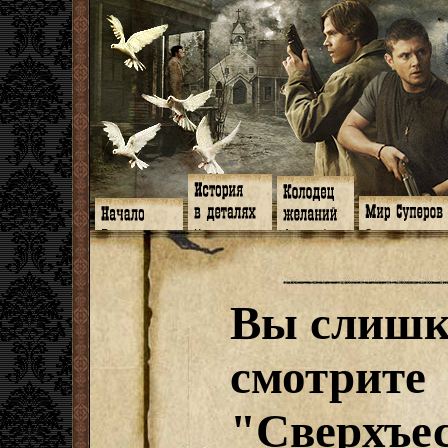
Главная
Книги
Арт-кафе
Знакомство
Программа
Галереи
Игромания
Обитатели
Гимн
Музыка
Клипы
Путеводитель
Форум
Видео
Фанфики
Семейное де
twitter
Субтитры
Аватарки
Дневник Джон
Вы слишк
Facebook
Заметки
Обои
Арсенал
ЖЖ
Мысли
Фанарт
СИЗО
Радио
Откровение
Анекдоты
Суперы от и д
Гостевая
Истоки
Передоз
Дневник Джо
смотрите
Страшилки
"Сверхъес