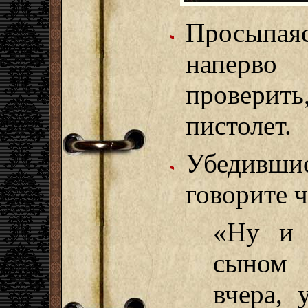
Просыпая
наперво
проверит
пистолет.
Убедившис
говорите ч
«Ну и 
сыном 
вчера, 