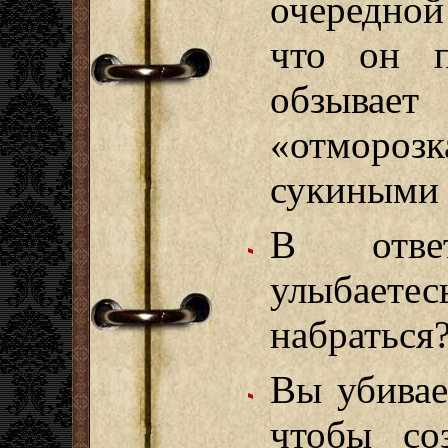
очередной
что он п
обзыва
«отмороз
сукиными 
В отве
улыбаетес
набраться
Вы убивае
чтобы со