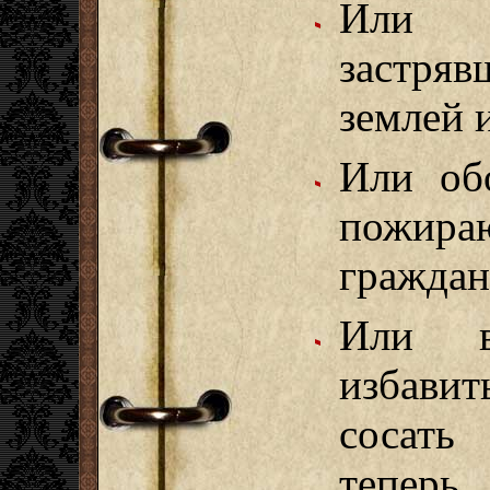
Или з
застря
землей 
Или об
пожира
граждан
Или в
избавит
сосать
тепер