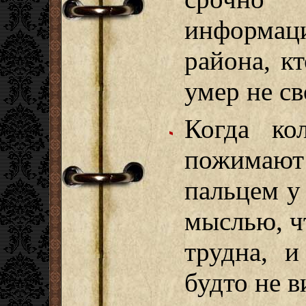
информаци
района, к
умер не с
Когда кол
пожимаю
пальцем у 
мыслью, ч
трудна, и
будто не в