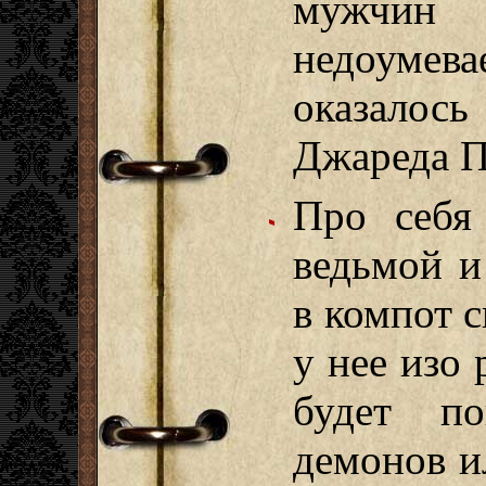
мужчи
недоумев
оказалос
Джареда П
Про себя
ведьмой и
в компот с
у нее изо 
будет п
демонов ил