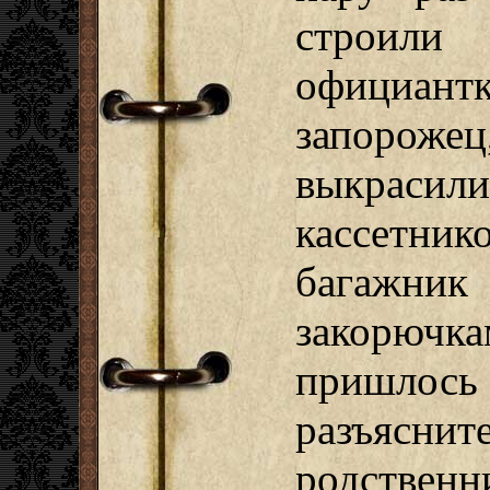
строили
официан
запороже
выкрасили
кассетни
багаж
закорюч
пришлось 
разъясн
родственн