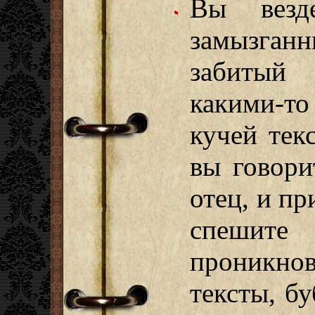
Вы везд
замызган
забитый 
какими-то
кучей тек
вы говори
отец, и п
спешит
проникнов
тексты, бу