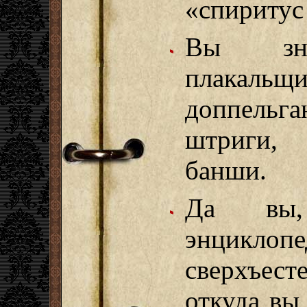
«спиритус
Вы зна
плакал
доппельга
штриги, 
банши.
Да вы,
энциклопе
сверхъест
откуда вы 