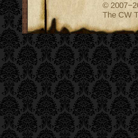
© 2007−
The CW Te