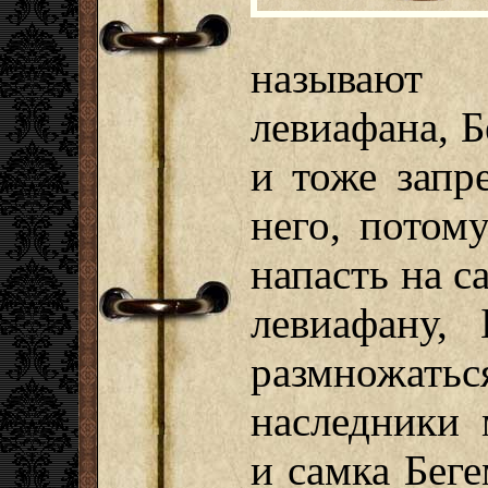
называют
левиафана, Б
и тоже запр
него, потому
напасть на с
левиафану, 
размножат
наследники 
и самка Беге