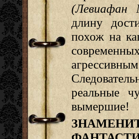
(Левиафан М
длину дост
похож на ка
современн
агресси
Следовате
реальные ч
вымершие!
ЗНАМЕНИ
ФАНТАСТ