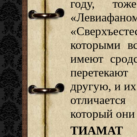
году, тож
«Левиафан
«Сверхъесте
которыми в
имеют срод
перетекаю
другую, и и
отличаетс
который они
ТИАМАТ
–