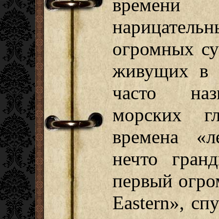
времени 
нарицате
огромных су
живущих в 
часто наз
морских г
времена «л
нечто гранд
первый огро
Eastern», с