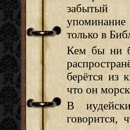
забытый 
упоминание
только в Биб
Кем бы ни б
распростра
берётся из к
что он морск
В иудейск
говорится, 