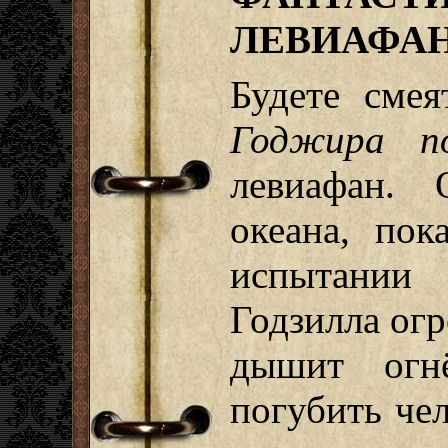
ЛЕВИАФА
Будете сме
Годжира по
левиафан.
океана, пок
испытании
Годзилла ог
дышит огн
погубить чел