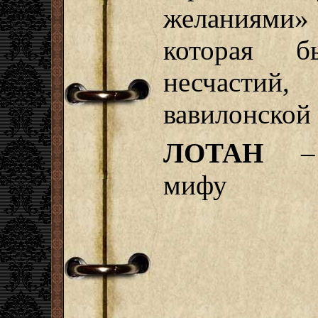
желаниями» 
которая б
несчастий,
вавилонской
ЛОТАН
–
мифу