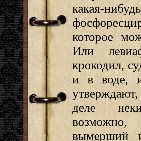
какая-нибуд
фосфоресц
которое мо
Или левиа
крокодил, су
и в воде, 
утверждают,
деле нек
возможно
вымерший и