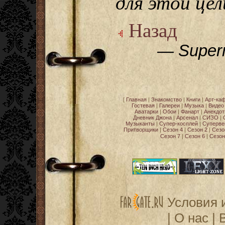
для этой цел
Назад
— Supern
[
Главная
|
Знакомство
|
Книги
|
Арт-ка
Гостевая
|
Галереи
|
Музыка
|
Видео
Аватарки
|
Обои
|
Фанарт
|
Анекдо
Дневник Джона
|
Арсенал
|
СИЗО
|
Музыканты
|
Супер-косплей
|
Суперве
Притворщики
|
Сезон 4
|
Сезон 2
|
Сезо
Сезон 7
|
Сезон 6
|
Сезон
Условия 
|
О нас
|