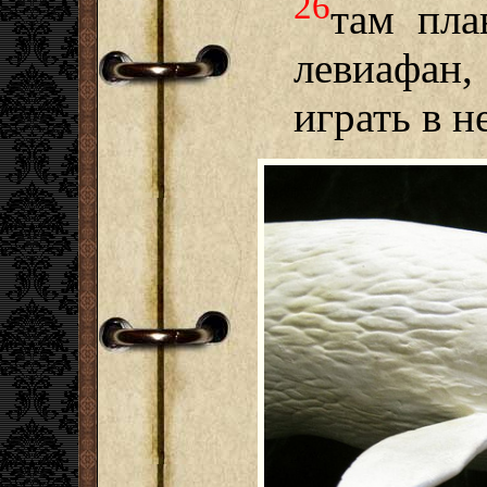
26
там пла
левиафан,
играть в н