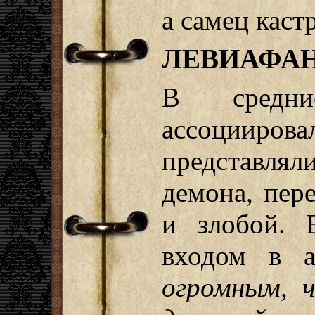
а самец каст
ЛЕВИАФАН
В средни
ассоциир
представлял
демона, пер
и злобой. 
входом в
огромным, 