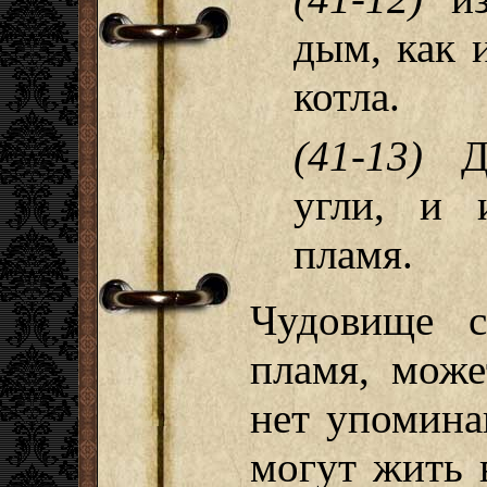
дым, как 
котла.
(41-13)
Ды
угли, и 
пламя.
Чудовище с
пламя, може
нет упомина
могут жить 