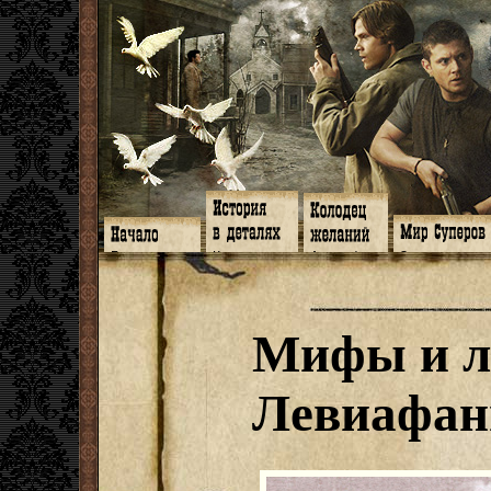
Главная
Книги
Арт-кафе
Знакомство
Программа
Галереи
Игромания
Обитатели
Гимн
Музыка
Клипы
Путеводитель
Форум
Видео
Фанфики
Семейное де
twitter
Субтитры
Аватарки
Дневник Джон
Мифы и л
Facebook
Заметки
Обои
Арсенал
ЖЖ
Мысли
Фанарт
СИЗО
Радио
Откровение
Анекдоты
Суперы от и д
Гостевая
Истоки
Передоз
Дневник Джо
Левиафан
Страшилки