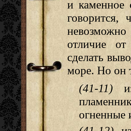
и каменное 
говорится, 
невозможно
отличие от
сделать выво
море. Но он
(41-11)
из
пламен
огненные 
(41-12)
из