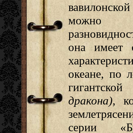
вавилонско
можно ра
разновиднос
она имеет 
характерист
океане, по 
гигантско
дракона)
, к
землетрясени
серии «Б