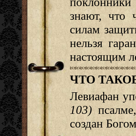
поклонники
знают, что 
силам защити
нельзя гара
настоящим л
ЧТО ТАКО
Левиафан уп
103)
псалме,
создан Богом