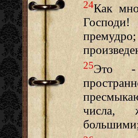
24
Как мно
Господ
премуд
произведе
25
Это -
прос
пресмыка
числа,
большими