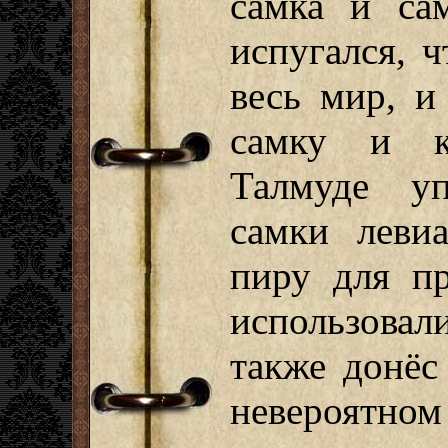
самка и са
испугался, 
весь мир, и
самку и к
Талмуде уп
самки леви
пиру для пр
использовали
также донёс
невероятном 