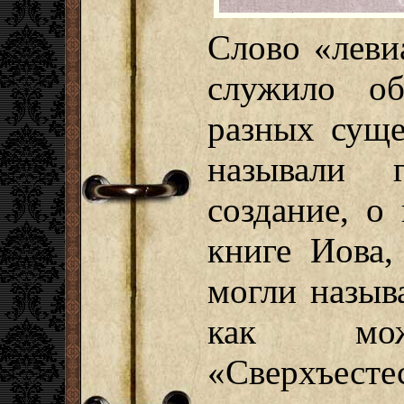
Слово «леви
служило об
разных суще
называли г
создание, о
книге Иова,
могли назыв
как мо
«Сверхъесте