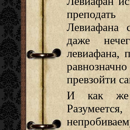
Левиафан ис
преподать
Левиафана 
даже нечег
левиафана, 
равнозначно
превзойти са
И как же 
Разумеется
непробиваем