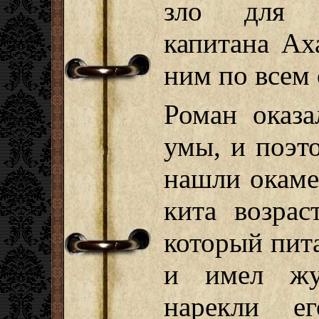
зло для о
капитана Ах
ним по всем 
Роман оказа
умы, и поэто
нашли окаме
кита возрас
который пит
и имел жу
нарекли ег