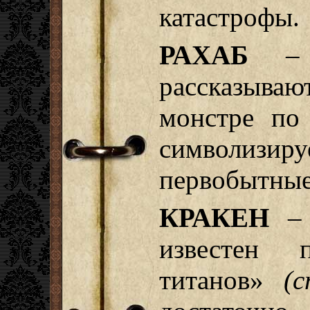
катастрофы.
РАХАБ
– И
рассказываю
монстре по
символизиру
первобытные
КРАКЕН
– 
известен 
титанов»
(