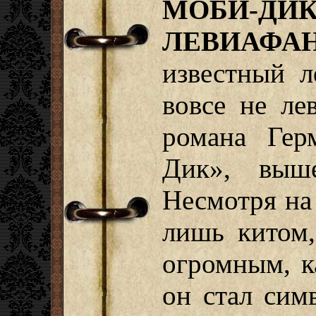
МОБИ-
ЛЕВИАФА
известный л
вовсе не ле
романа Гер
Дик», выш
Несмотря на
лишь китом,
огромным, к
он стал сим