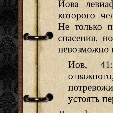
Иова левиа
которого че
Не только п
спасения, н
невозможно 
Иов, 4
отважного
потревож
устоять п