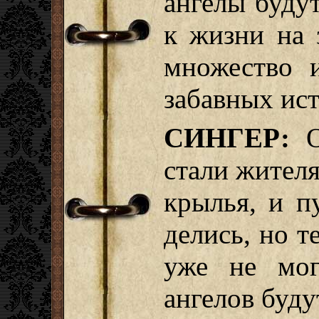
ангелы буду
к жизни на 
множество 
забавных ис
СИНГЕР:
О
стали жител
крылья, и п
делись, но т
уже не мог
ангелов буду