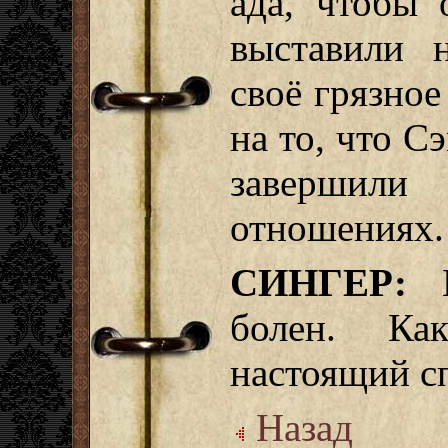
ада, чтобы 
выставили 
своё грязное
на то, что С
завершил
отношениях.
СИНГЕР:
В
болен. Ка
настоящий с
Назад