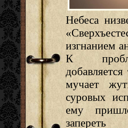
Небеса низв
«Сверхъесте
изгнанием ан
К пробле
добавляется
мучает жут
суровых исп
ему пришл
запереть