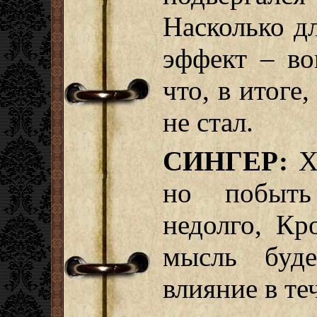
Насколько д
эффект – во
что, в итоге
не стал.
СИНГЕР:
Хо
но побыть
недолго, Кр
мысль буде
влияние в те