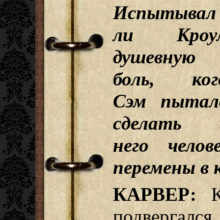
Испытывал
ли Кроу
душевную
боль, ког
Сэм пытал
сделать 
него чело
перемены в 
КАРВЕР:
Кр
подвергал