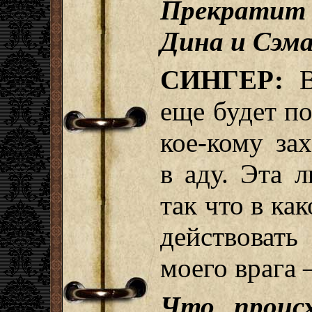
Прекратит 
Дина и Сэм
СИНГЕР:
В 
еще будет по
кое-кому зах
в аду. Эта л
так что в ка
действоват
моего врага 
Что происх