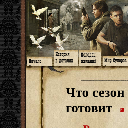
Главная
Книги
Арт-кафе
Знакомство
Программа
Галереи
Игромания
Обитатели
Гимн
Музыка
Клипы
Путеводитель
Форум
Видео
Фанфики
Семейное де
twitter
Субтитры
Аватарки
Дневник Джон
Что сезон
Facebook
Заметки
Обои
Арсенал
ЖЖ
Мысли
Фанарт
СИЗО
Радио
Откровение
Анекдоты
Суперы от и д
Гостевая
Истоки
Передоз
Дневник Джо
готовит
Страшилки