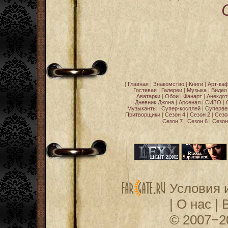
[
Главная
|
Знакомство
|
Книги
|
Арт-ка
Гостевая
|
Галереи
|
Музыка
|
Видео
Аватарки
|
Обои
|
Фанарт
|
Анекдо
Дневник Джона
|
Арсенал
|
СИЗО
|
Музыканты
|
Супер-косплей
|
Суперве
Притворщики
|
Сезон 4
|
Сезон 2
|
Сезо
Сезон 7
|
Сезон 6
|
Сезон
Условия 
|
О нас
|
© 2007−