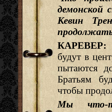
демонской 
Кевин Тре
продолжать
КАРЕВЕР:
В
будут в цен
пытаются д
Братьям бу
чтобы продо
Мы что-