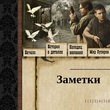
Главная
Книги
Арт-кафе
Знакомство
Программа
Галереи
Игромания
Обитатели
Гимн
Музыка
Клипы
Путеводитель
Форум
Видео
Фанфики
Семейное де
twitter
Субтитры
Аватарки
Дневник Джон
Заметки
Facebook
Заметки
Обои
Арсенал
ЖЖ
Мысли
Фанарт
СИЗО
Радио
Откровение
Анекдоты
Суперы от и д
Гостевая
Истоки
Передоз
Дневник Джо
Страшилки
1
|
2
|
3
|
4
|
5
|
6