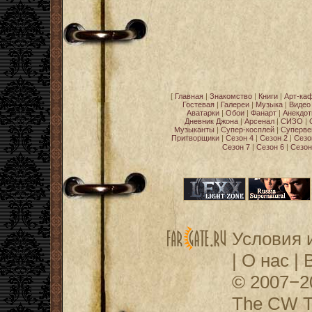
[
Главная
|
Знакомство
|
Книги
|
Арт-ка
Гостевая
|
Галереи
|
Музыка
|
Видео
Аватарки
|
Обои
|
Фанарт
|
Анекдо
Дневник Джона
|
Арсенал
|
СИЗО
|
Музыканты
|
Супер-косплей
|
Суперве
Притворщики
|
Сезон 4
|
Сезон 2
|
Сезо
Сезон 7
|
Сезон 6
|
Сезон
Условия 
|
О нас
|
© 2007−
The CW Te