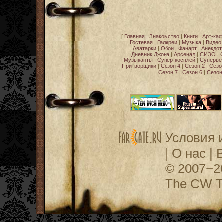
[
Главная
|
Знакомство
|
Книги
|
Арт-ка
Гостевая
|
Галереи
|
Музыка
|
Видео
Аватарки
|
Обои
|
Фанарт
|
Анекдо
Дневник Джона
|
Арсенал
|
СИЗО
|
Музыканты
|
Супер-косплей
|
Суперве
Притворщики
|
Сезон 4
|
Сезон 2
|
Сезо
Сезон 7
|
Сезон 6
|
Сезон
Условия 
|
О нас
|
© 2007−
The CW Te