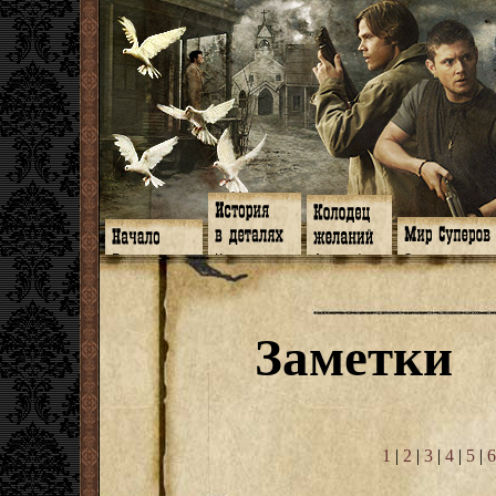
Главная
Книги
Арт-кафе
Знакомство
Программа
Галереи
Игромания
Обитатели
Гимн
Музыка
Клипы
Путеводитель
Форум
Видео
Фанфики
Семейное де
twitter
Субтитры
Аватарки
Дневник Джон
Заметки
Facebook
Заметки
Обои
Арсенал
ЖЖ
Мысли
Фанарт
СИЗО
Радио
Откровение
Анекдоты
Суперы от и д
Гостевая
Истоки
Передоз
Дневник Джо
Страшилки
1
|
2
|
3
|
4
|
5
|
6