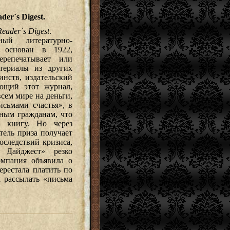
der`s Digest.
eader`s Digest
.
ный литературно-
 основан в 1922,
ерепечатывает или
териалы из других
инств, издательский
ющий этот журнал,
всем мире на деньги,
сьмами счастья», в
ным гражданам, что
о книгу. Но через
тель приза получает
оследствий кризиса,
з Дайджест» резко
омпания объявила о
ерестала платить по
а рассылать «письма