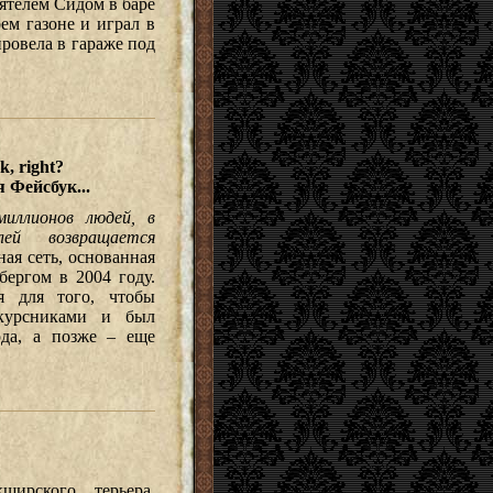
ятелем Сидом в баре
оем газоне и играл в
ровела в гараже под
k, right?
 Фейсбук...
иллионов людей, в
лей возвращается
ая сеть, основанная
ергом в 2004 году.
ся для того, чтобы
окурсниками и был
рда, а позже – еще
ширского терьера.