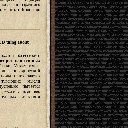
после «призрачного
идж, штат Колорадо
CD thing about
охотой обсессивно-
невроз навязчивых
йство. Может иметь
или эпизодический
евольно появляются
пугающие мысли
успешно пытается
 тревоги с помощью
ельных действий