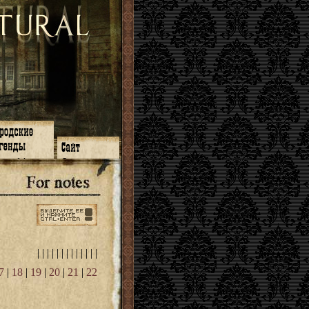
зон 14
О нас
зон 13
ЧаВо
зон 11
Поиск
зон 12
Ссылки
зон 10
Карта сайта
зон 9
зон 8
зон 7
зон 6
|
|
|
|
|
|
|
|
|
|
|
|
|
зон 5
⇐ ⇐
7
|
18
|
19
|
20
|
21
|
22