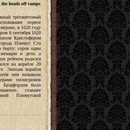
 the heads off vamps
вный трёхмачтовый
основавшие первое
мерике, в 1620 году
ром 6 сентября 1620
итаном Кристофером
города Плимут. Сто
о борту: сорок один
 женщин и дети, а
ин ребенок родился
ился на корабле 20
те. Экипаж корабля
себя они называли
дерами пилигримов
м Брэдфордом было
лашение, ставшее
нной Плимутской