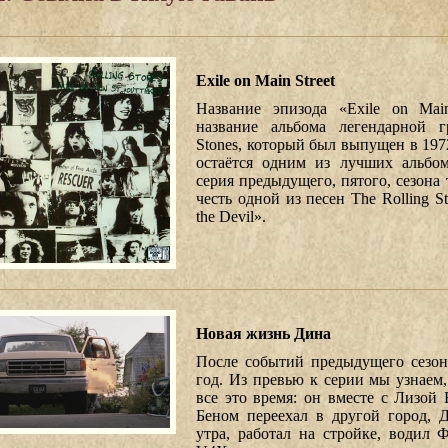
Exile on Main Street
Название эпизода «Exile on Main
название альбома легендарной г
Stones, который был выпущен в 197
остаётся одним из лучших альбо
серия предыдущего, пятого, сезона
честь одной из песен The Rolling St
the Devil».
Новая жизнь Дина
После событий предыдущего сезо
год. Из превью к серии мы узнаем
все это время: он вместе с Лизой
Беном переехал в другой город, 
утра, работал на стройке, водил 