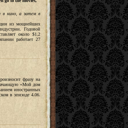
n go to the movies,
 в кино, а затем в
один из мощнейших
ндустрии. Годовой
тавляет около $1.2
мпании работает 27
роизносит фразу на
означающую «Мой дом
нанием иностранных
ком в эпизоде 4.06.