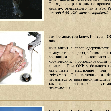
Очевидно, страх к ним не прошел 
недуга», овладевшего им в Рок Р
(эпизод 4.06. «Желтая лихорадка»)
.
Just because, you know, I have an O
this…
Дин винит в своей одержимости 
компульсивное расстройство или
состояний
— психическое расстро
хронический, прогрессирующий 
характер. При ОКР у больного н
навязчивые, мешающие или 
(обсессии)
. Он постоянно и без
избавиться от вызванной мыслями
так же навязчивых и утомит
(компульсий)
.