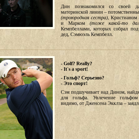
Дин познакомился со своей д
материнской линии – потомственны
(троюродная сестра)
, Кристианом
и Марком
(тоже какой-то дал
Кемпбеллами, которых собрал по
дед, Сэмюэль Кемпбелл.
- Golf? Really?
- It`s a sport!
- Гольф? Серьезно?
- Это спорт!
Сэм подшучивает над Дином, найдя
для гольфа. Увлечение гольфом
видимо, от Дженсена Экклза – заядл