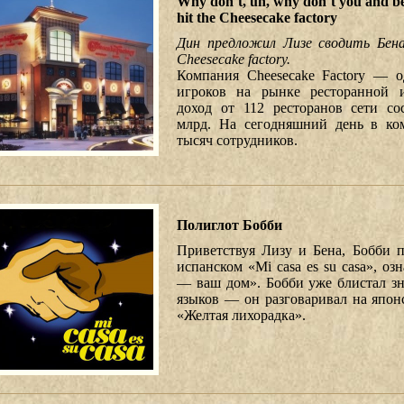
Why don`t, uh, why don`t you and be
hit the Cheesecake factory
Дин предложил Лизе сводить Бена
Сheesecake factory.
Компания Cheesecake Factory — 
игроков на рынке ресторанной и
доход от 112 ресторанов сети сос
млрд. На сегодняшний день в ко
тысяч сотрудников.
Полиглот Бобби
Приветствуя Лизу и Бена, Бобби п
испанском «Mi casa es su casa», 
— ваш дом». Бобби уже блистал з
языков — он разговаривал на японс
«Желтая лихорадка».