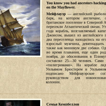
You know you had ancestors hacking
on the Mayflower.
Мейфлауэр
— aнглийский рыболо
барк, на котором англичане, 
британское поселение в Северной А
пересекли Атлантический океан. Ут
года корабль, возглавляемый кап
Джонсом, вышел из английского 
два переселенца находились на ег
взрослый мужчина, девятнадцать
также как минимум две собаки. Од
во время плавания, еще один род
ноября, до обоснования в Плиму
составлял 25—30 человек. Сами 
«пилигримами». На корабле ли
Уильямом Брюстерем и Уильямо
подписано Мейфлауэрское сог
руководством для новооснова
колонии.
Семья Кемпбеллов