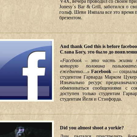
V4X, вечера проводил со своим при
Jonesy`s Bar & Grill, заботился о св
гольф. Шеви Импала все это время п
брезентом.
And thank God this is before faceboo
Слава Богу, это было до появления
«Facebook – это часть жизни м
которую половина пользовате
ежедневно…»
Facebook
— социальн
студентом Гарварда Марком Цукерб
Изначально ресурс предназначал
обмениваться сообщениями с с
доступен только студентам Гарва
студентам Йеля и Стэнфорда.
Did you almost shoot a yorkie?
Дин пытался пристрелить йорк