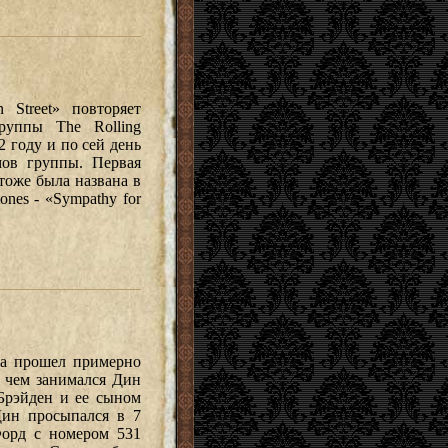
 Street» повторяет
руппы The Rolling
2 году и по сей день
мов группы. Первая
 тоже была названа в
ones - «Sympathy for
на прошел примерно
, чем занимался Дин
 Брэйден и ее сыном
Дин просыпался в 7
Форд с номером 531