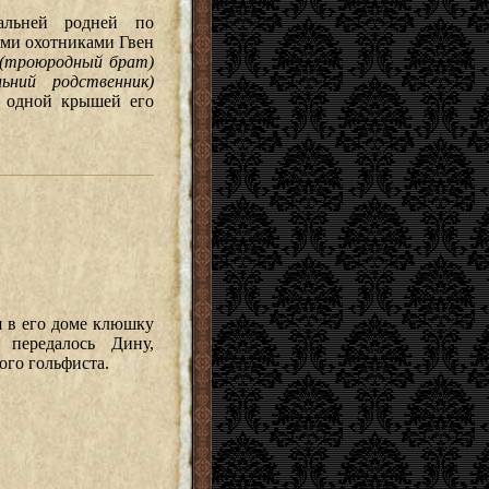
альней родней по
ми охотниками Гвен
(троюродный брат)
ьний родственник)
д одной крышей его
 в его доме клюшку
 передалось Дину,
ого гольфиста.