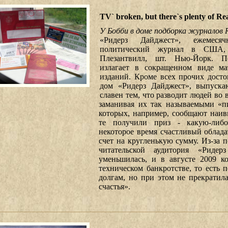
TV` broken, but there`s plenty of Rea
У Бобби в доме подборка журналов R
«Ридерз Дайджест», ежемесяч
политический журнал в США,
Плезантвилл, шт. Нью-Йорк. П
излагает в сокращенном виде ма
изданий. Кроме всех прочих досто
дом «Ридерз Дайджест», выпуска
славен тем, что разводит людей во 
заманивая их так называемыми «пи
которых, например, сообщают наив
те получили приз - какую-либ
некоторое время счастливый облада
счет на кругленькую сумму. Из-за п
читательской аудитория «Ридер
уменьшилась, и в августе 2009 к
техническом банкротстве, то есть п
долгам, но при этом не прекратил
счастья».