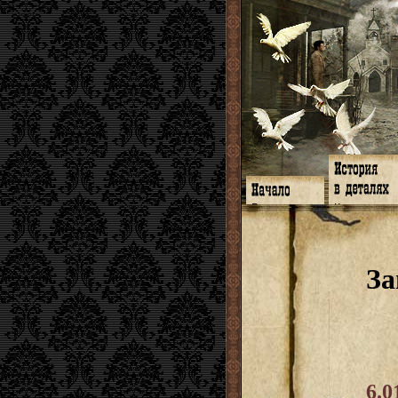
Главная
Книги
Программа
Галереи
Гимн
Музыка
Форум
Видео
twitter
Субтитры
За
Facebook
Заметки
ЖЖ
Мысли
Радио
Откровение
Гостевая
Истоки
6.0