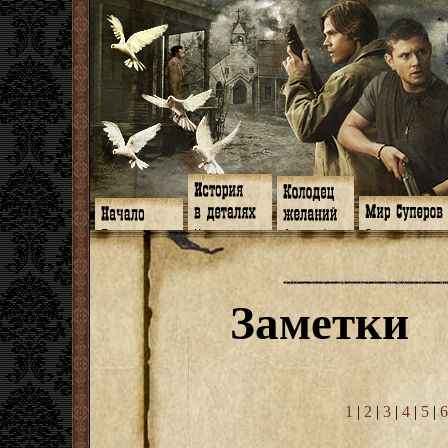
Главная
Книги
Арт-кафе
Знакомство
Программа
Галереи
Игромания
Обитатели
Гимн
Музыка
Клипы
Путеводитель
Форум
Видео
Фанфики
Семейное де
twitter
Субтитры
Аватарки
Дневник Джон
Заметки
Facebook
Заметки
Обои
Арсенал
ЖЖ
Мысли
Фанарт
СИЗО
Радио
Откровение
Анекдоты
Суперы от и д
Гостевая
Истоки
Передоз
Дневник Джо
Страшилки
1
|
2
|
3
|
4
|
5
|
6