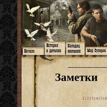
Главная
Книги
Арт-кафе
Знакомство
Программа
Галереи
Игромания
Обитатели
Гимн
Музыка
Клипы
Путеводитель
Форум
Видео
Фанфики
Семейное де
twitter
Субтитры
Аватарки
Дневник Джон
Заметки
Facebook
Заметки
Обои
Арсенал
ЖЖ
Мысли
Фанарт
СИЗО
Радио
Откровение
Анекдоты
Суперы от и д
Гостевая
Истоки
Передоз
Дневник Джо
Страшилки
1
|
2
|
3
|
4
|
5
|
6