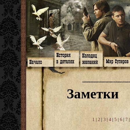
Главная
Книги
Арт-кафе
Знакомство
Программа
Галереи
Игромания
Обитатели
Гимн
Музыка
Клипы
Путеводитель
Форум
Видео
Фанфики
Семейное де
twitter
Субтитры
Аватарки
Дневник Джон
Заметки
Facebook
Заметки
Обои
Арсенал
ЖЖ
Мысли
Фанарт
СИЗО
Радио
Откровение
Анекдоты
Суперы от и д
Гостевая
Истоки
Передоз
Дневник Джо
Страшилки
1
|
2
|
3
|
4
|
5
|
6
|
7