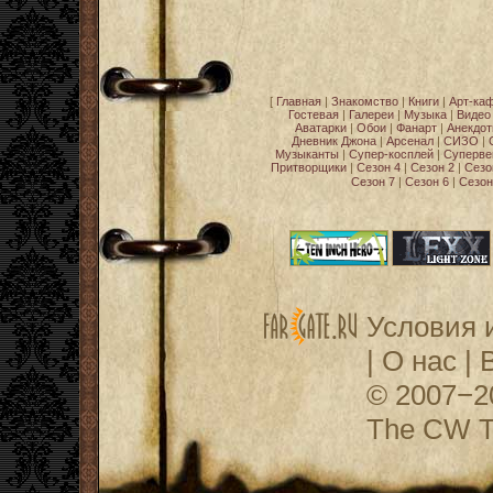
[
Главная
|
Знакомство
|
Книги
|
Арт-ка
Гостевая
|
Галереи
|
Музыка
|
Видео
Аватарки
|
Обои
|
Фанарт
|
Анекдо
Дневник Джона
|
Арсенал
|
СИЗО
|
Музыканты
|
Супер-косплей
|
Суперве
Притворщики
|
Сезон 4
|
Сезон 2
|
Сезо
Сезон 7
|
Сезон 6
|
Сезон
Условия 
|
О нас
|
© 2007−
The CW Te