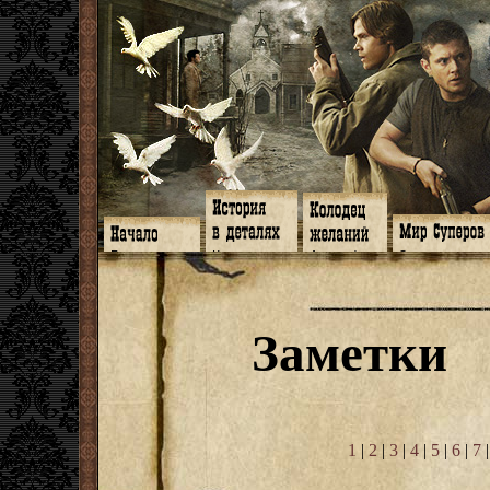
Главная
Книги
Арт-кафе
Знакомство
Программа
Галереи
Игромания
Обитатели
Гимн
Музыка
Клипы
Путеводитель
Форум
Видео
Фанфики
Семейное де
twitter
Субтитры
Аватарки
Дневник Джон
Заметки
Facebook
Заметки
Обои
Арсенал
ЖЖ
Мысли
Фанарт
СИЗО
Радио
Откровение
Анекдоты
Суперы от и д
Гостевая
Истоки
Передоз
Дневник Джо
Страшилки
1
|
2
|
3
|
4
|
5
|
6
|
7