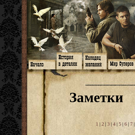
Главная
Книги
Арт-кафе
Знакомство
Программа
Галереи
Игромания
Обитатели
Гимн
Музыка
Клипы
Путеводитель
Форум
Видео
Фанфики
Семейное де
twitter
Субтитры
Аватарки
Дневник Джон
Заметки
Facebook
Заметки
Обои
Арсенал
ЖЖ
Мысли
Фанарт
СИЗО
Радио
Откровение
Анекдоты
Суперы от и д
Гостевая
Истоки
Передоз
Дневник Джо
Страшилки
1
|
2
|
3
|
4
|
5
|
6
|
7