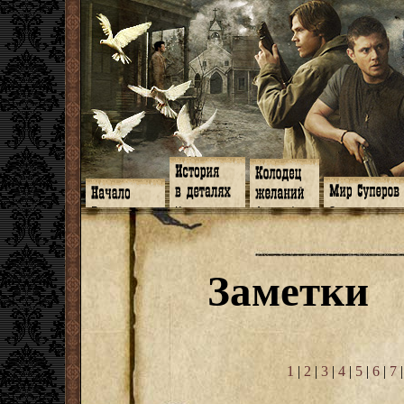
Главная
Книги
Арт-кафе
Знакомство
Программа
Галереи
Игромания
Обитатели
Гимн
Музыка
Клипы
Путеводитель
Форум
Видео
Фанфики
Семейное де
twitter
Субтитры
Аватарки
Дневник Джон
Заметки
Facebook
Заметки
Обои
Арсенал
ЖЖ
Мысли
Фанарт
СИЗО
Радио
Откровение
Анекдоты
Суперы от и д
Гостевая
Истоки
Передоз
Дневник Джо
Страшилки
1
|
2
|
3
|
4
|
5
|
6
|
7