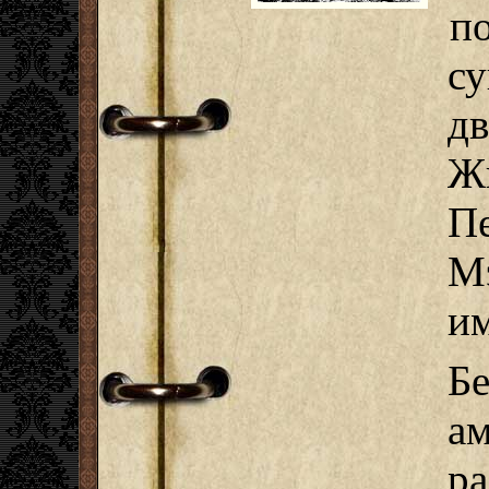
п
с
д
Ж
П
М
им
Б
а
р