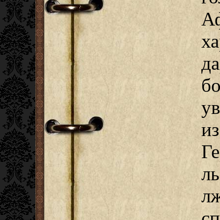
А
х
д
б
у
и
Г
л
л
с