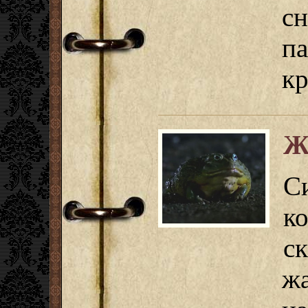
с
па
кр
Ж
С
к
с
ж