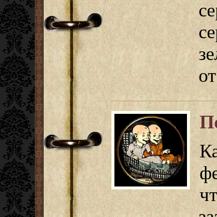
с
с
зе
от
П
К
ф
ч
з