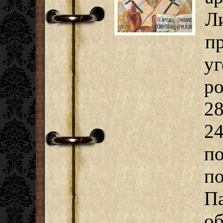
Л
п
у
ро
2
2
п
п
П
о