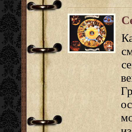
С
К
с
с
в
Г
о
мо
и