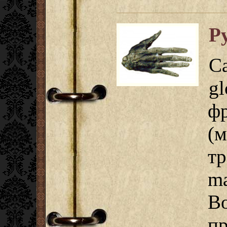
Р
С
g
ф
(м
т
ma
В
п