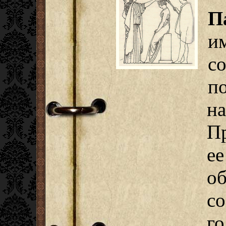
П
и
с
п
н
П
е
о
с
г