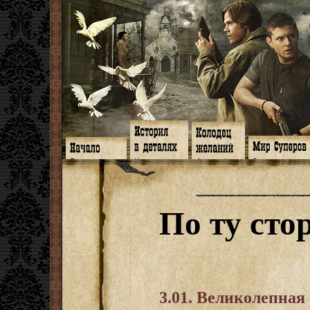
Главная
Книги
Арт-кафе
Знакомство
Программа
Галереи
Игромания
Обитатели
Гимн
Музыка
Клипы
Путеводитель
Форум
Видео
Фанфики
Семейное де
twitter
Субтитры
Аватарки
Дневник Джон
По ту сто
Facebook
Заметки
Обои
Арсенал
ЖЖ
Мысли
Фанарт
СИЗО
Радио
Откровение
Анекдоты
Суперы от и д
Гостевая
Истоки
Передоз
Дневник Джо
Страшилки
3.01. Великолепная