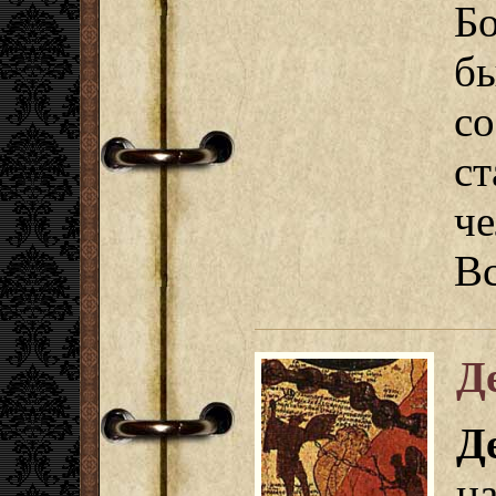
Б
б
с
с
ч
В
Д
Д
н