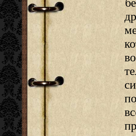
б
др
м
к
в
т
с
п
в
п