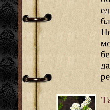
е
б
Н
м
б
д
ре
Т