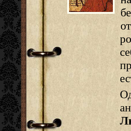
б
о
р
с
п
ес
О
а
Л