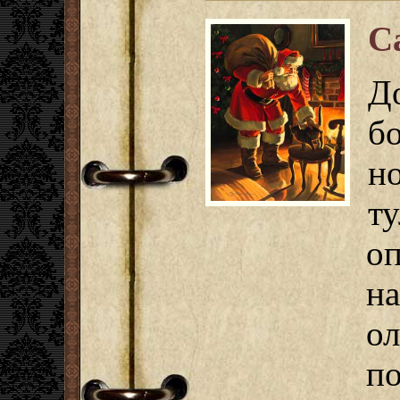
С
Д
б
н
т
о
н
о
п