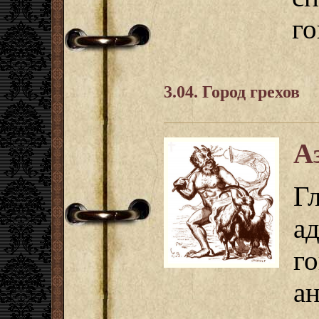
го
3.04. Город грехов
А
Г
а
г
а