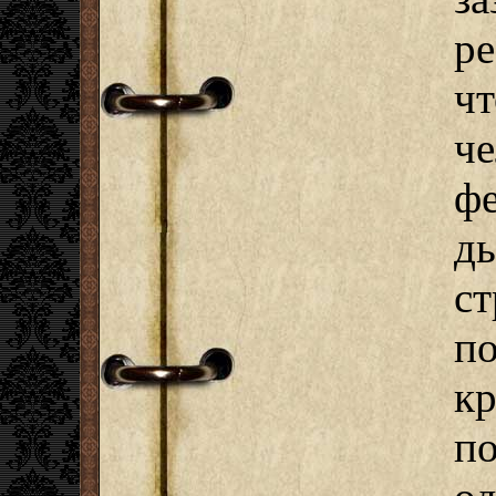
р
чт
ч
ф
дь
с
п
к
п