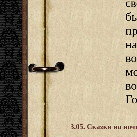
с
б
п
н
в
м
в
Го
3.05. Сказки на ноч