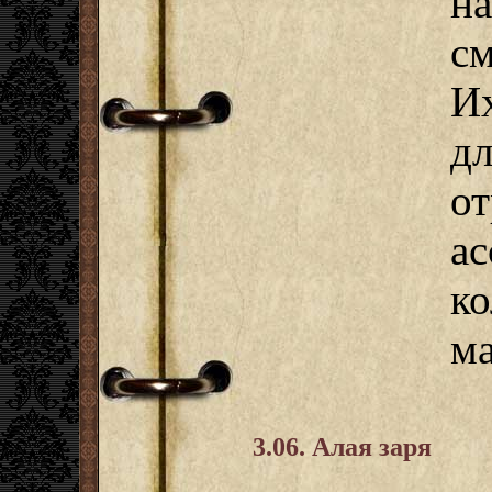
н
с
И
д
о
а
к
ма
3.06. Алая заря