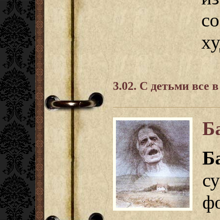
с
ху
3.02. С детьми все 
Б
Б
с
ф