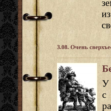
з
и
св
3.08. Очень сверхъ
Б
У
с
р