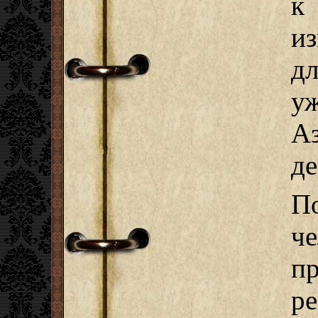
к
из
д
у
А
д
П
ч
п
ре