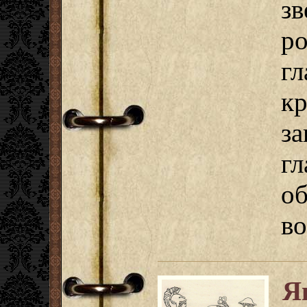
з
р
гл
к
з
гл
о
во
Я