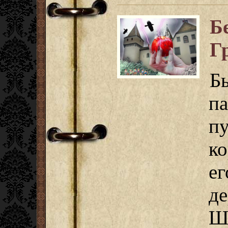
Б
Г
Б
п
п
ко
е
де
Ши