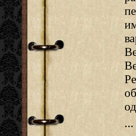
п
и
ва
Be
B
Pe
о
од
...