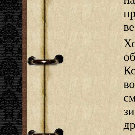
п
ве
Х
о
К
в
с
з
др