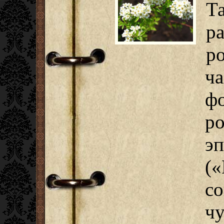
Т
р
р
ч
ф
ро
э
(
с
ч