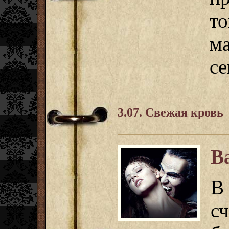
т
м
се
3.07. Свежая кровь
В
В
сч