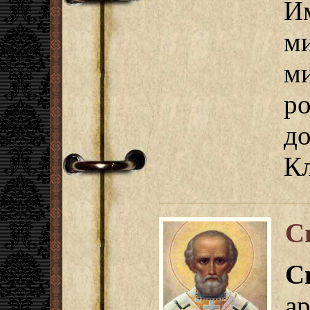
И
м
м
ро
д
Кл
С
С
а