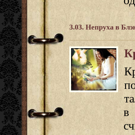
од
3.03. Непруха в Блэ
К
К
п
т
в
с