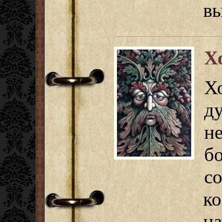
вы
Х
Х
д
н
с
ко
н