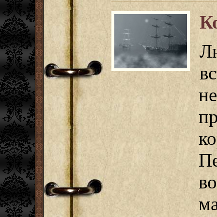
К
Л
в
н
п
к
П
в
ма