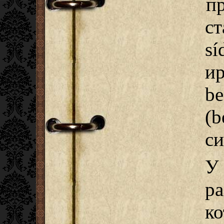
п
с
s
и
b
(b
си
У
р
к