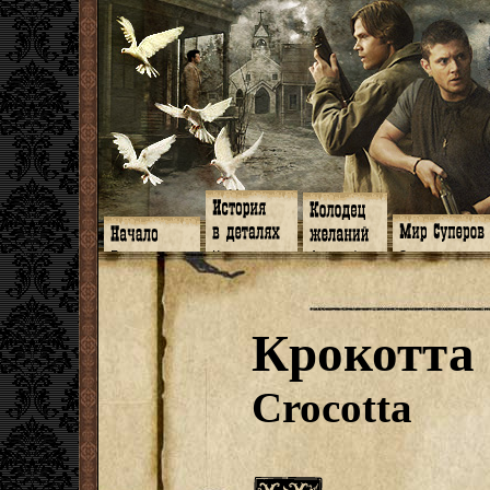
Главная
Книги
Арт-кафе
Знакомство
Программа
Галереи
Игромания
Обитатели
Гимн
Музыка
Клипы
Путеводитель
Форум
Видео
Фанфики
Семейное де
twitter
Субтитры
Аватарки
Дневник Джон
Крокотта
Facebook
Заметки
Обои
Арсенал
ЖЖ
Мысли
Фанарт
СИЗО
Радио
Откровение
Анекдоты
Суперы от и д
Гостевая
Истоки
Передоз
Дневник Джо
Crocotta
Страшилки