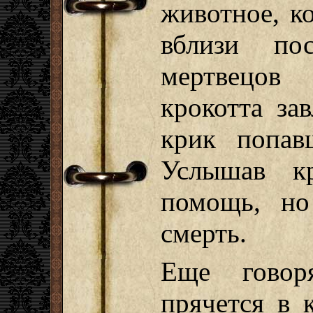
животное, к
вблизи по
мертвецов
крокотта за
крик попав
Услышав к
помощь, но
смерть.
Еще говор
прячется в 