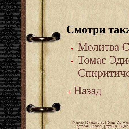
Смотри так
Молитва С
Томас Эди
Спиритиче
Назад
[
Главная
|
Знакомство
|
Книги
|
Арт-ка
Гостевая
|
Галереи
|
Музыка
|
Видео