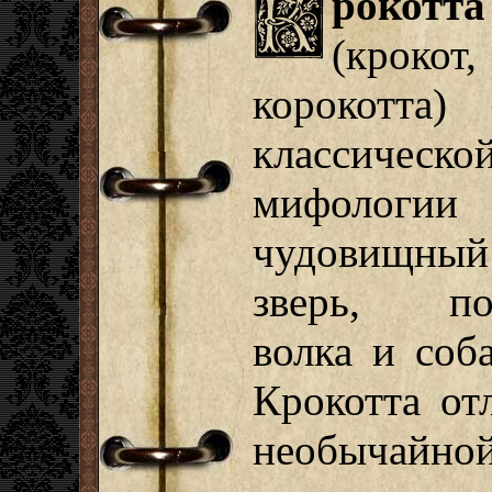
рокотта
(крокот,
корокотта)
классическо
мифологии
чудовищный
зверь, по
волка и соб
Крокотта от
необычайно