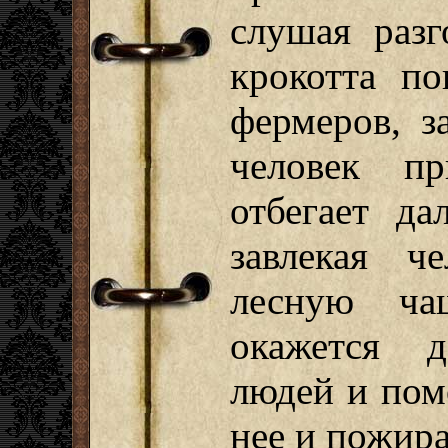
слушая разг
крокотта по
фермеров, з
человек пр
отбегает да
завлекая ч
лесную ча
окажется д
людей и пом
нее и пожира