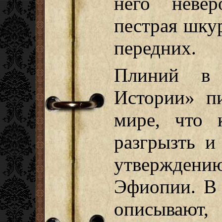
него невер
пестрая шкур
передних.
Плиний в 
Истории» пи
мире, что 
разгрызть и
утверждению
Эфиопии. В 
описываю