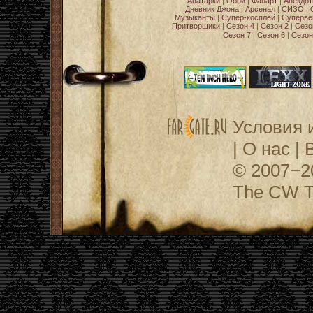
Аватарки
|
Обои
|
Фанарт
|
Анекдо
Дневник Джона
|
Арсенал
|
СИЗО
|
Музыканты
|
Супер-косплей
|
Суперве
Притворщики
|
Сезон 4
|
Сезон 2
|
Сезо
Сезон 7
|
Сезон 6
|
Сезон
Условия 
|
О нас
|
© 2007−
The CW Te