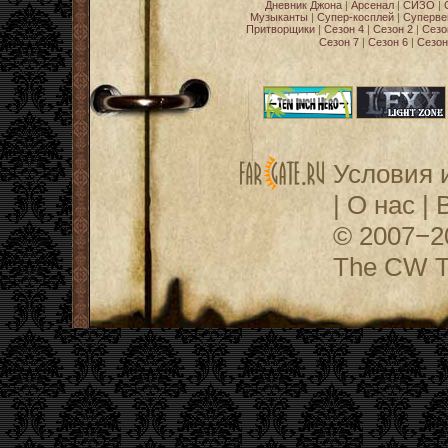
Дневник Джона
|
Арсенал
|
СИЗО
|
Музыканты
|
Супер-косплей
|
Суперве
Притворщики
|
Сезон 4
|
Сезон 2
|
Сезо
Сезон 7
|
Сезон 6
|
Сезон
Условия 
|
О нас
|
© 2007−
The CW Te