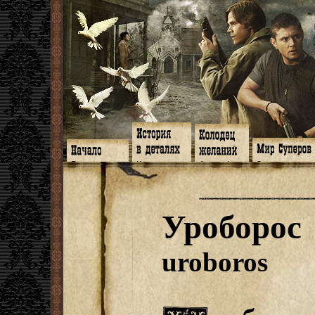
Главная
Книги
Арт-кафе
Знакомство
Программа
Галереи
Игромания
Обитатели
Гимн
Музыка
Клипы
Путеводитель
Форум
Видео
Фанфики
Семейное де
twitter
Субтитры
Аватарки
Дневник Джон
Уроборос
Facebook
Заметки
Обои
Арсенал
ЖЖ
Мысли
Фанарт
СИЗО
Радио
Откровение
Анекдоты
Суперы от и д
Гостевая
Истоки
Передоз
Дневник Джо
uroboros
Страшилки