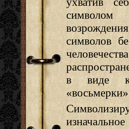
ухватив се
символо
возрожден
символов бе
человече
распростран
в виде к
«восьмерки»
Символизиру
изначал