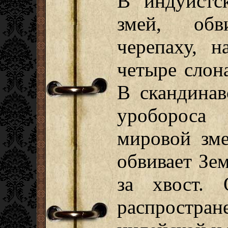
В индуистс
змей, об
черепаху, н
четыре слон
В скандина
уробороса 
мировой зме
обвивает Зем
за хвост. 
распростран