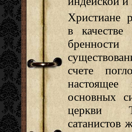
индейской и
Христиане р
в качестве
бренно
существован
счете погл
настоящее
основных с
церкви Т
сатанистов 