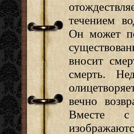
отождеств
течением в
Он может п
существован
вносит смер
смерть. Не
олицетворя
вечно возвр
Вместе с
изображаютс