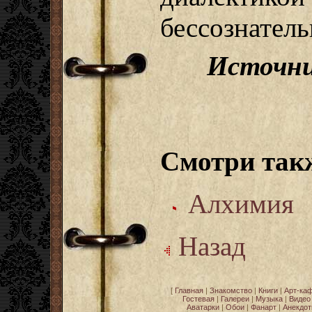
бессознатель
Источни
Смотри так
Алхимия
Назад
[
Главная
|
Знакомство
|
Книги
|
Арт-ка
Гостевая
|
Галереи
|
Музыка
|
Видео
Аватарки
|
Обои
|
Фанарт
|
Анекдо