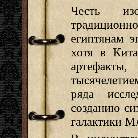
Честь изо
традицио
египтянам э
хотя в Кит
артефакты,
тысячелети
ряда иссле
созданию си
галактики М