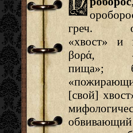
роборос
ороборо
греч. ου
«хвост» и г
βορά, «е
пища»; б
«пожирающ
[свой] хвос
мифологич
обвивающ