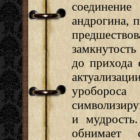
соединение
андрогина, 
предшеств
замкнутость
до прихода 
актуализ
уроборос
символизиру
и мудрость
обнимает