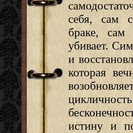
самодостато
себя, сам 
браке, сам 
убивает. Си
и восстановл
которая веч
возобновляе
циклич
бесконечно
истину и п