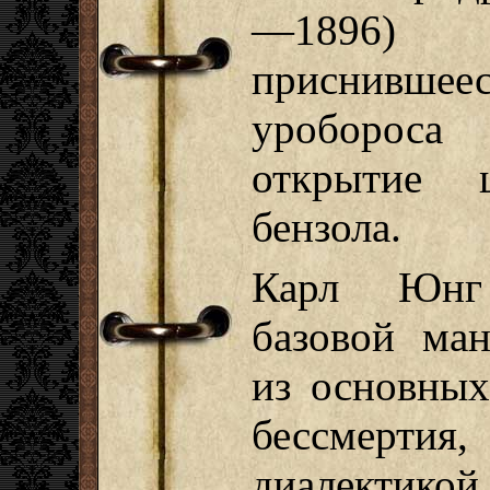
—1896) 
приснившее
уробороса
открытие 
бензола.
Карл Юнг 
базовой ма
из основных
бессмерти
диалектик