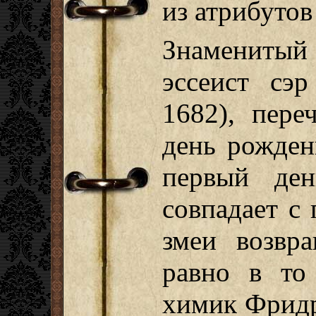
из атрибутов
Знаменитый
эссеист сэ
1682), пере
день рожден
первый ден
совпадает с
змеи возвр
равно в то
химик Фридр