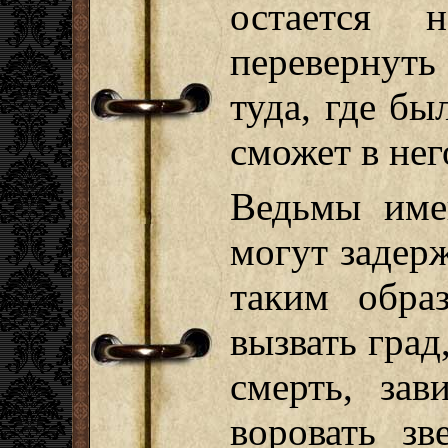
остается 
перевернут
туда, где бы
сможет в нег
Ведьмы име
могут задер
таким обра
вызвать град
смерть, зав
воровать зв