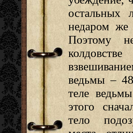
остальных 
недаром же 
Поэтому н
колдовс
взвешивани
ведьмы – 48
теле ведьмы
этого снача
тело подоз