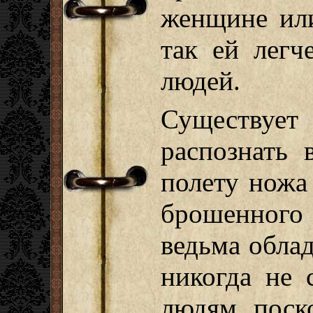
женщине или
так ей легч
людей.
Существует
распознать 
полету ножа
брошенного
ведьма обла
никогда не 
людям, поск