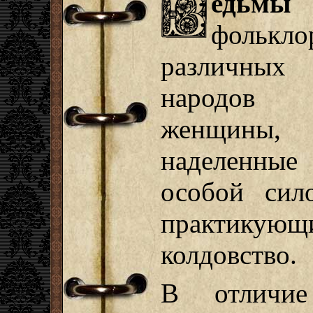
едьм
фолькло
различных
народов
женщины,
наделенные
особой сил
практикующ
колдовство.
В отличи