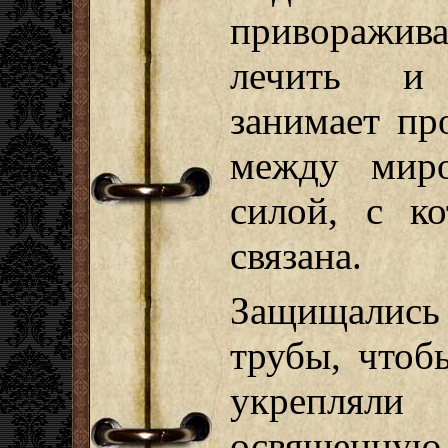
приворажив
лечить и 
занимает пр
между мир
силой, с ко
связана.
Защищались 
трубы, чтоб
укрепляли
освященную 