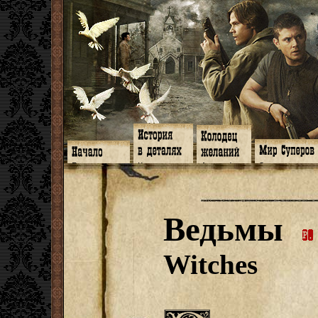
Главная
Книги
Арт-кафе
Знакомство
Программа
Галереи
Игромания
Обитатели
Гимн
Музыка
Клипы
Путеводитель
Форум
Видео
Фанфики
Семейное де
twitter
Субтитры
Аватарки
Дневник Джон
Ведьмы
Facebook
Заметки
Обои
Арсенал
ЖЖ
Мысли
Фанарт
СИЗО
Радио
Откровение
Анекдоты
Суперы от и д
Гостевая
Истоки
Передоз
Дневник Джо
Witches
Страшилки