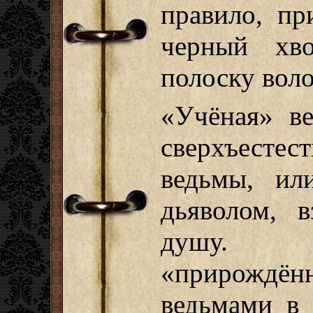
правило, п
черный хво
полоску воло
«Учёная» ве
сверхъестес
ведьмы, ил
дьяволом, 
душу. 
«прирожд
ведьмами в 