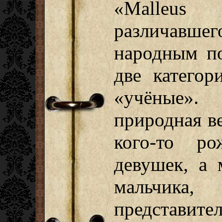
«Malleu
различавше
народным по
две катего
«учёные»
природная ве
кого-то ро
девушек, а
мальчик
представи