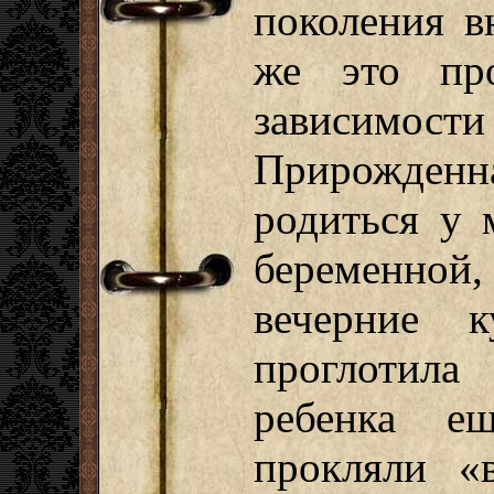
поколения в
же это пр
зависимо
Прирожде
родиться у 
беременной,
вечерние 
проглотила
ребенка е
прокляли «