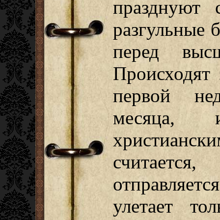
празднуют 
разгульные 
перед выс
Происходят
первой не
месяца,
христианск
считается
отправляет
улетает то