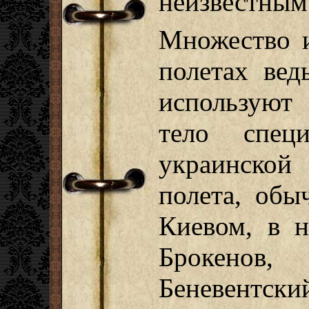
неизвестным
Множество и
полетах вед
используют 
тело спец
украинской
полета, об
Киевом, в 
Брокенов
Беневентс