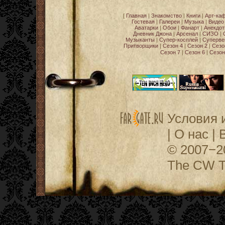
[
Главная
|
Знакомство
|
Книги
|
Арт-ка
Гостевая
|
Галереи
|
Музыка
|
Видео
Аватарки
|
Обои
|
Фанарт
|
Анекдо
Дневник Джона
|
Арсенал
|
СИЗО
|
Музыканты
|
Супер-косплей
|
Суперве
Притворщики
|
Сезон 4
|
Сезон 2
|
Сезо
Сезон 7
|
Сезон 6
|
Сезон
Условия 
|
О нас
|
© 2007−
The CW Te