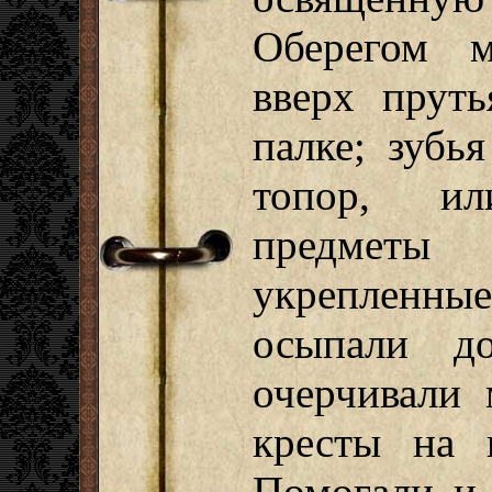
Оберегом м
вверх прут
палке; зубь
топор, и
предметы
укрепленны
осыпали д
очерчивали 
кресты на 
Помогали и 