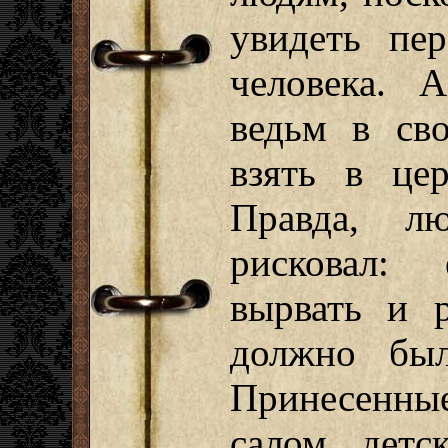
увидеть пер
человека. 
ведьм в сво
взять в цер
Правда, л
рисковал:
вырвать и р
должно был
Принесенные
салом детс