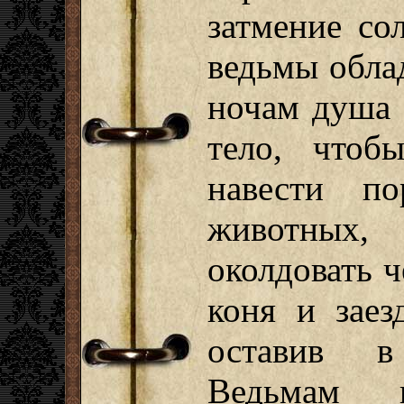
затмение со
ведьмы обла
ночам душа 
тело, чтоб
навести п
животных
околдовать ч
коня и заез
оставив в
Ведьмам п