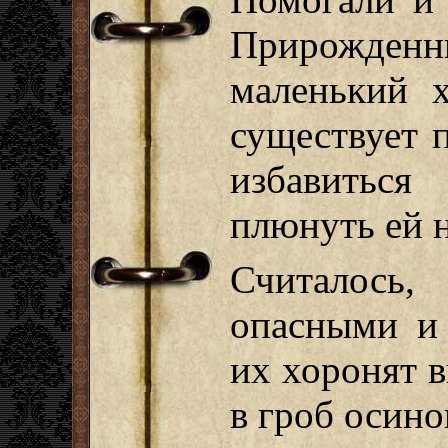
Прирожде
маленький х
существует п
избавиться
плюнуть ей н
Считалось,
опасными и 
их хоронят 
в гроб осино