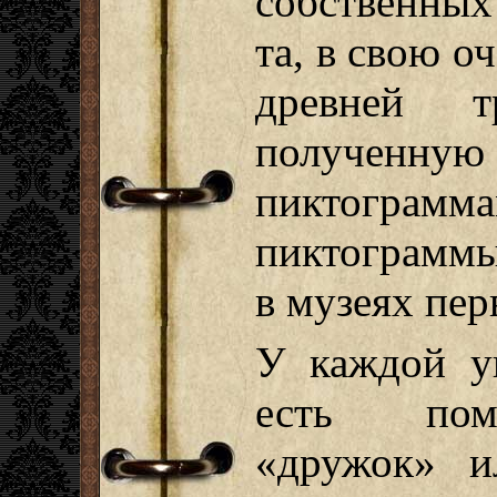
собственных
та, в свою о
древней т
полученную
пиктограмма
пиктограммы
в музеях пер
У каждой у
есть пом
«дружок» и