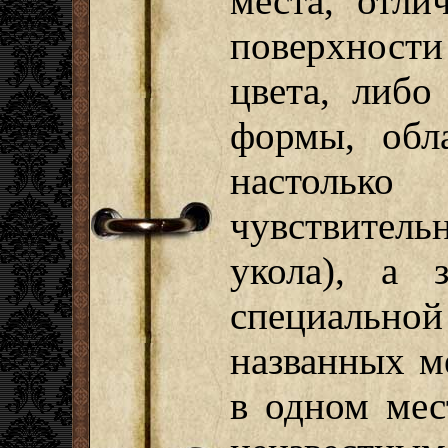
места, отли
поверхности
цвета, либо
формы, обл
настолько
чувствитель
укола), а 
специальн
названных м
в одном мес