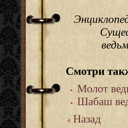
Энциклопе
Сущес
ведьм
Смотри так
Молот вед
Шабаш ве
Назад