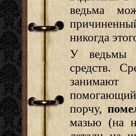
ведьма мож
причиненн
никогда этого
У ведьмы 
средств. С
занимаю
помогающий
порчу,
поме
мазью (на 
летали на 