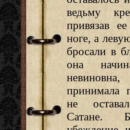
ведьму кре
привязав е
ноге, а леву
бросали в б
она начин
невиновна
принимала 
не остава
Сатане. Б
убеждение, ч