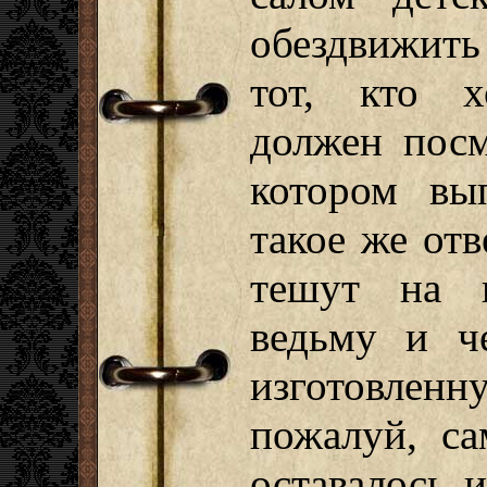
обездвижить
тот, кто х
должен посм
котором вы
такое же отв
тешут на 
ведьму и ч
изготовлен
пожалуй, с
оставалось 