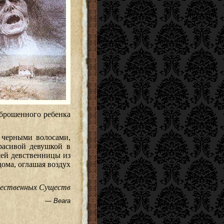
 брошенного ребенка
 черными волосами,
расивой девушкой в
шей девственницы из
дома, оглашая воздух
тественных Существ
— Beara