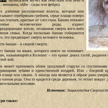
ирландском звучит как bean sídhe или bean sí
 - женщина, sídhe - сиды или фейри).
х длинные распущенные волосы, которые они
ёсывают серебряным гребнем, серые плащи поверх
ных платьев, красные от слез глаза. Банши опекают
ринные человеческие роды, издают
раздирающие вопли, оплакивая смерть кого-либо
ленов семьи. Когда несколько банши собираются
е, это предвещает смерть великого человека.
еть банши – к скорой смерти.
ет банши на языке, которого никто не понимает.
лач, называющийся Киэнинг – это крики диких гусей, рыдания
лчий вой.
и может принимать облик уродливой старухи со спутанными
рающими зубами и единственной ноздрей. Или – бледной к
м плаще или саване. А иногда она является в образе рано умер
 членов рода. Она то крадется среди деревьев, то летает вокруг 
зительными воплями.
Источник:
Энциклопедия Сверхъес
ри также: