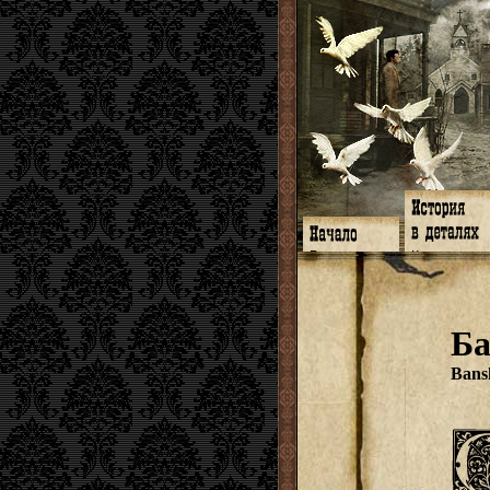
Главная
Книги
Программа
Галереи
Гимн
Музыка
Форум
Видео
twitter
Субтитры
Б
Facebook
Заметки
ЖЖ
Мысли
Радио
Откровение
Bans
Гостевая
Истоки