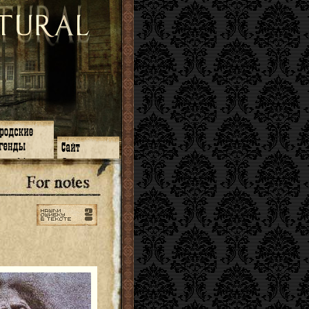
зон 14
О нас
зон 13
ЧаВо
зон 11
Поиск
зон 12
Ссылки
зон 10
Карта сайта
зон 9
зон 8
зон 7
зон 6
зон 5
⇐ ⇐