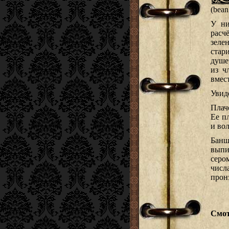
(bean
У ни
расч
зеле
ста
душе
из ч
вмест
Увид
Плач
Ее п
и во
Банш
выпи
серо
числа
прон
Смот