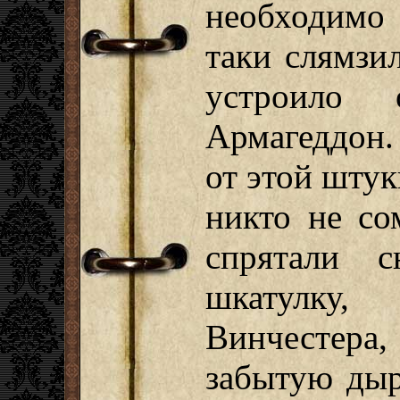
необходимо 
таки слямзил
устроило 
Армагеддон.
от этой штук
никто не со
спрятали с
шкатулку,
Винчестера
забытую дыр