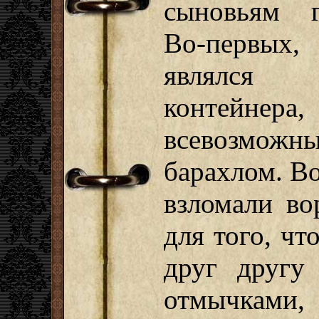
сыновьям г
Во-первых,
являлся 
контейнера,
всевозмо
барахлом. Во
взломали во
для того, ч
друг другу 
отмычкам