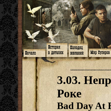
Главная
Книги
Арт-кафе
Знакомство
Программа
Галереи
Игромания
Обитатели
Гимн
Музыка
Клипы
Путеводитель
Форум
Видео
Фанфики
Семейное де
twitter
Субтитры
Аватарки
Дневник Джон
3.03. Неп
Facebook
Заметки
Обои
Арсенал
ЖЖ
Мысли
Фанарт
СИЗО
Радио
Откровение
Анекдоты
Суперы от и д
Гостевая
Истоки
Передоз
Дневник Джо
Роке
Страшилки
Bad Day At 