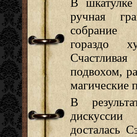
В шкатулке
ручная гр
собрание 
гораздо х
Счастлива
подвохом, ра
магические 
В результа
дискуссии
досталась С