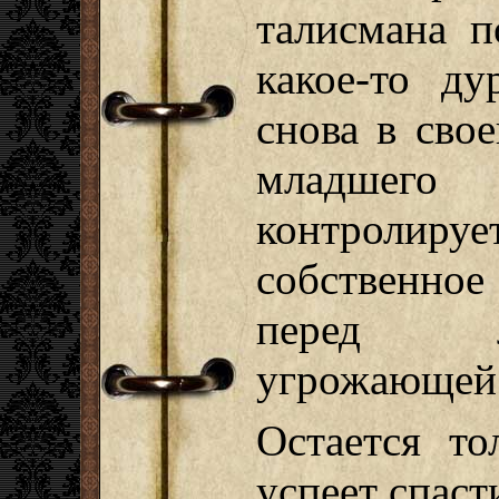
талисмана 
какое-то ду
снова в сво
младшег
контролир
собственно
перед л
угрожающей 
Остается то
успеет спас