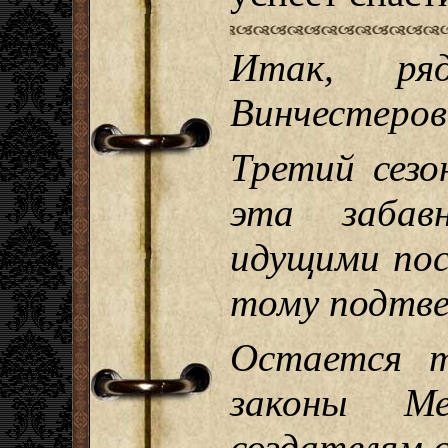
Итак, ря
Винчестеров
Третий сезо
эта забав
идущими пос
тому подтв
Остается т
законы М
создателям 