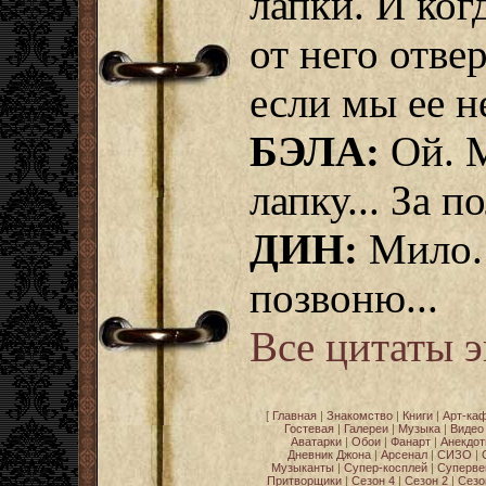
лапки. И когд
от него отвер
если мы ее н
БЭЛА:
Ой. 
лапку... За 
ДИН:
Мило. 
позвоню...
Все цитаты 
[
Главная
|
Знакомство
|
Книги
|
Арт-ка
Гостевая
|
Галереи
|
Музыка
|
Видео
Аватарки
|
Обои
|
Фанарт
|
Анекдо
Дневник Джона
|
Арсенал
|
СИЗО
|
Музыканты
|
Супер-косплей
|
Суперве
Притворщики
|
Сезон 4
|
Сезон 2
|
Сезо