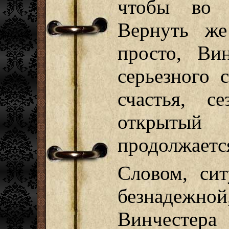
чтобы во ч
Вернуть же
просто, Ви
серьезного 
счастья, с
открытый 
продолжаетс
Словом, си
безнадежн
Винчесте