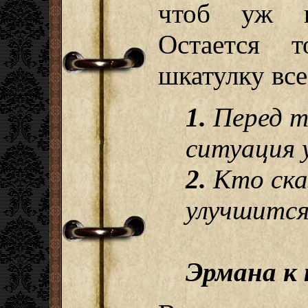
чтоб уж н
Остается т
шкатулку вс
1.
Перед т
ситуация 
2.
Кто ска
улучшится
Эрмана к 