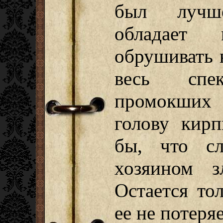
был лучш
обладает 
обрушивать н
весь спе
промокших
голову кирп
бы, что сл
хозяином зл
Остается то
ее не потер