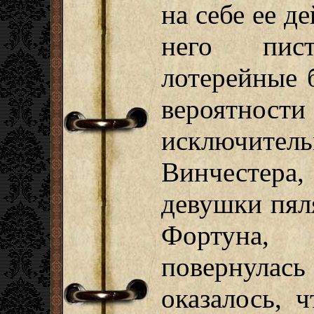
на себе ее д
него пист
лотерейные 
вероятн
исключит
Винчестер
девушки пял
Фортуна,
повернула
оказалось, 