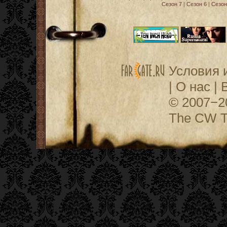
Сезон 7
|
Сезон 6
|
Сезон
Условия 
|
О нас
|
© 2007−
The CW Te