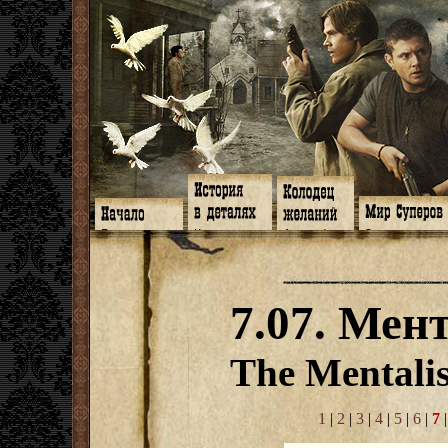
Главная
Книги
Арт-кафе
Знакомство
Программа
Галереи
Игромания
Обитатели
Гимн
Музыка
Клипы
Путеводитель
Форум
Видео
Фанфики
Семейное де
twitter
Субтитры
Аватарки
Дневник Джон
7.07. Мен
Facebook
Заметки
Обои
Арсенал
ЖЖ
Мысли
Фанарт
СИЗО
Радио
Откровение
Анекдоты
Суперы от и д
Гостевая
Истоки
Передоз
Дневник Джо
The Mentalis
Страшилки
1
|
2
|
3
|
4
|
5
|
6
|
7