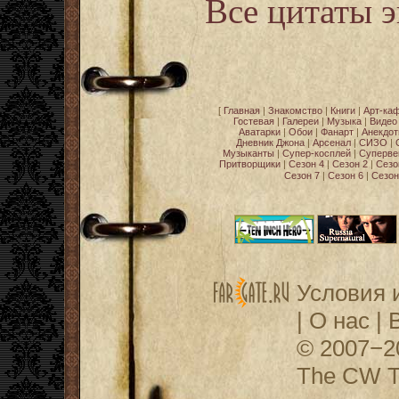
Все цитаты 
[
Главная
|
Знакомство
|
Книги
|
Арт-ка
Гостевая
|
Галереи
|
Музыка
|
Видео
Аватарки
|
Обои
|
Фанарт
|
Анекдо
Дневник Джона
|
Арсенал
|
СИЗО
|
Музыканты
|
Супер-косплей
|
Суперве
Притворщики
|
Сезон 4
|
Сезон 2
|
Сезо
Сезон 7
|
Сезон 6
|
Сезон
Условия 
|
О нас
|
© 2007−
The CW Te