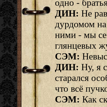
одно - брать
ДИН:
Не рав
дурдомом на
ними - мы с
глянцевых ж
СЭМ:
Невыс
ДИН:
Ну, я 
старался осо
что всё пучк
СЭМ:
Как с