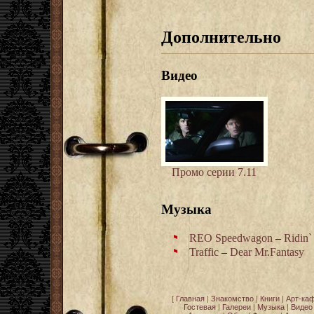
Дополнительно
Видео
Промо серии 7.11
Музыка
REO Speedwagon
–
Ridin`
Traffic
–
Dear Mr.Fantasy
[
Главная
|
Знакомство
|
Книги
|
Арт-ка
Гостевая
|
Галереи
|
Музыка
|
Видео