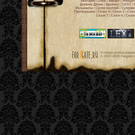
Аватарки
|
Обои
|
Фанарт
|
Анекдо
Дневник Джона
|
Арсенал
|
СИЗО
|
Музыканты
|
Супер-косплей
|
Суперве
Притворщики
|
Сезон 4
|
Сезон 2
|
Сезо
Сезон 7
|
Сезон 6
|
Сезон
Условия использован
© 2007−2026
Fargate.r