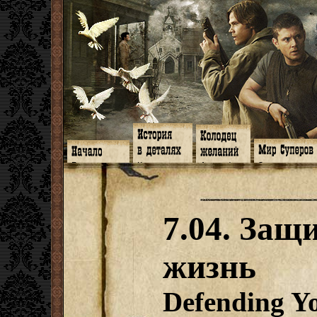
Главная
Книги
Арт-кафе
Знакомство
Программа
Галереи
Игромания
Обитатели
Гимн
Музыка
Клипы
Путеводитель
Форум
Видео
Фанфики
Семейное де
twitter
Субтитры
Аватарки
Дневник Джон
7.04. Защ
Facebook
Заметки
Обои
Арсенал
ЖЖ
Мысли
Фанарт
СИЗО
Радио
Откровение
Анекдоты
Суперы от и д
Гостевая
Истоки
Передоз
Дневник Джо
жизнь
Страшилки
Defending Yo