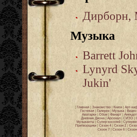
Дирборн,
Музыка
Barrett Jo
Lynуrd Sk
Jukin'
[
Главная
|
Знакомство
|
Книги
|
Арт-ка
Гостевая
|
Галереи
|
Музыка
|
Видео
Аватарки
|
Обои
|
Фанарт
|
Анекдо
Дневник Джона
|
Арсенал
|
СИЗО
|
Музыканты
|
Супер-косплей
|
Суперве
Притворщики
|
Сезон 4
|
Сезон 2
|
Сезо
Сезон 7
|
Сезон 6
|
Сезон