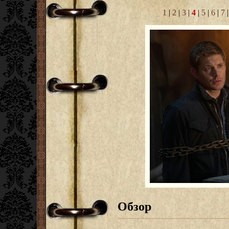
1
|
2
|
3
|
4
|
5
|
6
|
7
Обзор