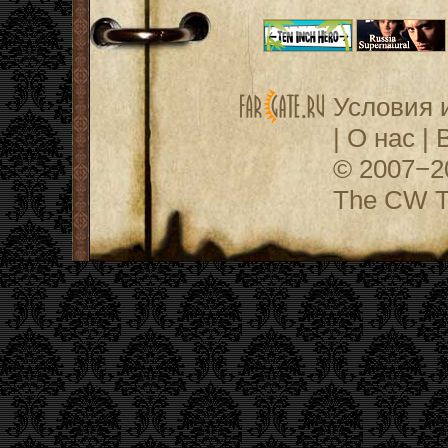
Условия 
|
О нас
|
© 2007−
The CW Te