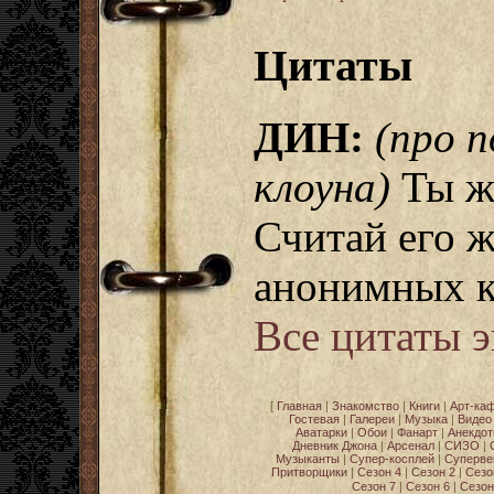
Цитаты
ДИН:
(про 
клоуна)
Ты же
Считай его 
анонимных к
Все цитаты 
[
Главная
|
Знакомство
|
Книги
|
Арт-ка
Гостевая
|
Галереи
|
Музыка
|
Видео
Аватарки
|
Обои
|
Фанарт
|
Анекдо
Дневник Джона
|
Арсенал
|
СИЗО
|
Музыканты
|
Супер-косплей
|
Суперве
Притворщики
|
Сезон 4
|
Сезон 2
|
Сезо
Сезон 7
|
Сезон 6
|
Сезон