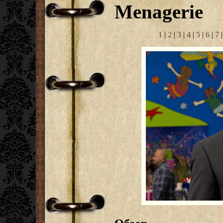
Menagerie
1
|
2
|
3
|
4
|
5
|
6
|
7