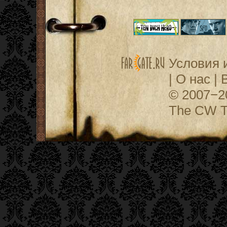
Условия 
|
О нас
|
© 2007−
The CW Te