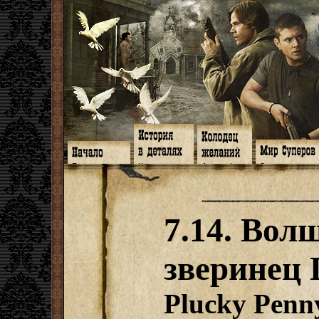
Главная
Книги
Арт-кафе
Знакомство
Программа
Галереи
Игромания
Обитатели
Гимн
Музыка
Клипы
Путеводитель
Форум
Видео
Фанфики
Семейное де
twitter
Субтитры
Аватарки
Дневник Джон
7.14. Во
Facebook
Заметки
Обои
Арсенал
ЖЖ
Мысли
Фанарт
СИЗО
Радио
Откровение
Анекдоты
Суперы от и д
Гостевая
Истоки
Передоз
Дневник Джо
зверинец
Страшилки
Plucky Penn