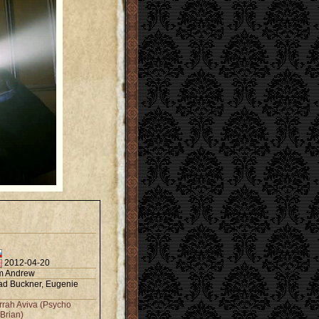
2012-04-20
m Andrew
ad Buckner
,
Eugenie
rrah Aviva (Psycho
Brian)