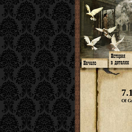
Главная
Книги
Программа
Галереи
Гимн
Музыка
Форум
Видео
twitter
Субтитры
7.
Facebook
Заметки
ЖЖ
Мысли
Радио
Откровение
Of G
Гостевая
Истоки