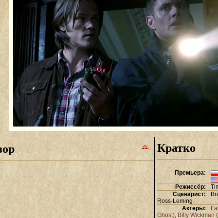
Кратко
зор
Премьера:
Режиссёр:
Ti
Сценарист:
Br
Ross-Leming
Актеры:
Fa
Ghost)
,
Billy Wickman (