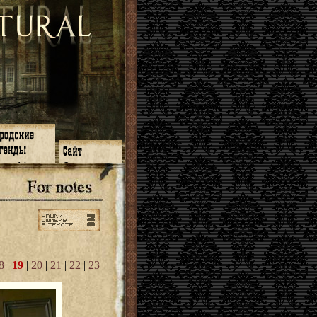
зон 14
О нас
зон 13
ЧаВо
зон 11
Поиск
зон 12
Ссылки
зон 10
Карта сайта
зон 9
зон 8
зон 7
зон 6
зон 5
8
|
19
|
20
|
21
|
22
|
23
⇐ ⇐