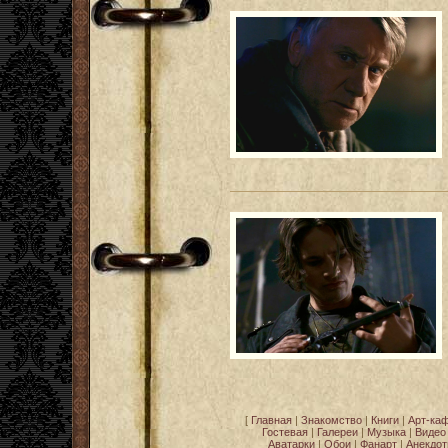
[
Главная
|
Знакомство
|
Книги
|
Арт-ка
Гостевая
|
Галереи
|
Музыка
|
Видео
Аватарки
|
Обои
|
Фанарт
|
Анекдо