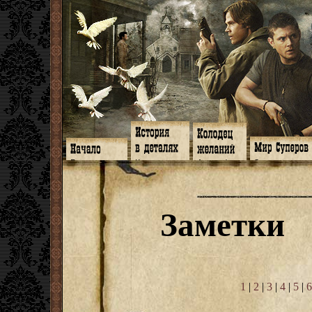
Главная
Книги
Арт-кафе
Знакомство
Программа
Галереи
Игромания
Обитатели
Гимн
Музыка
Клипы
Путеводитель
Форум
Видео
Фанфики
Семейное де
twitter
Субтитры
Аватарки
Дневник Джон
Заметки
Facebook
Заметки
Обои
Арсенал
ЖЖ
Мысли
Фанарт
СИЗО
Радио
Откровение
Анекдоты
Суперы от и д
Гостевая
Истоки
Передоз
Дневник Джо
Страшилки
1
|
2
|
3
|
4
|
5
|
6