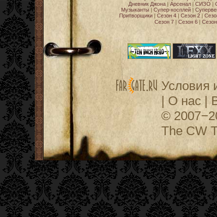
Дневник Джона
|
Арсенал
|
СИЗО
|
Музыканты
|
Супер-косплей
|
Суперве
Притворщики
|
Сезон 4
|
Сезон 2
|
Сезо
Сезон 7
|
Сезон 6
|
Сезон
Условия 
|
О нас
|
© 2007−
The CW Te