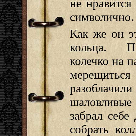
не нравится
символично.
Как же он э
кольца. П
колечко на п
мерещиться 
разоблачил
шаловливы
забрал себе
собрать кол