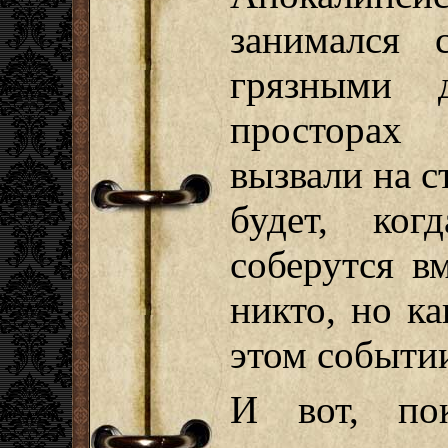
занимался 
грязными 
просторах
вызвали на с
будет, ког
соберутся в
никто, но ка
этом событии
И вот, по