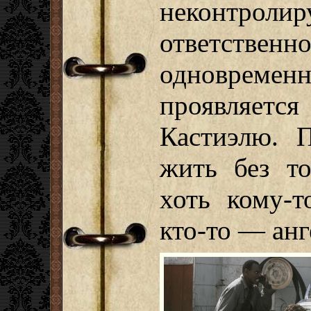
неконтрол
ответстве
одновремен
проявляетс
Кастиэлю. 
жить без то
хоть кому-т
кто-то — анг