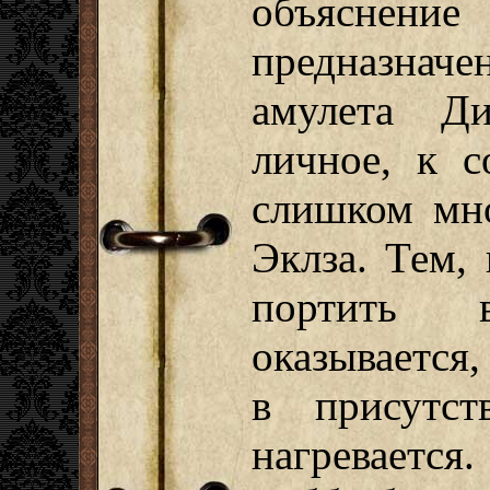
объяснение
предназначе
амулета Ди
личное, к с
слишком мн
Эклза. Тем, 
портить в
оказывается,
в присутст
нагреваетс