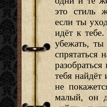
одни и те ж
это стиль ж
если ты ухо
идёт к тебе.
убежать, ты
спрятаться н
разобраться 
тебя найдёт 
не покажет
малый, он д