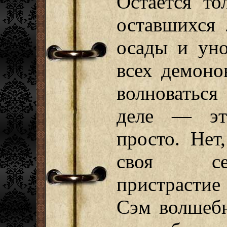
Остаётся то
оставшихся 
осады и уно
всех демоно
волноваться
деле — эт
просто. Нет
своя сем
пристрастие
Сэм волшебн