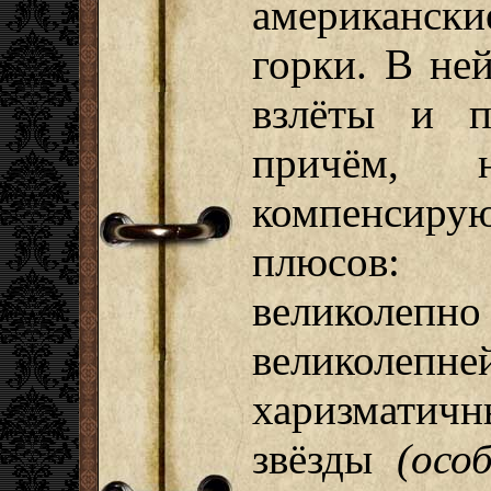
американски
горки. В ней
взлёты и п
причём, 
компенсир
плюсов: у
велико
великоле
харизмати
звёзды
(осо