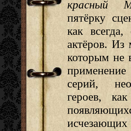
красный М
пятёрку сце
как всегда,
актёров. Из
которым не 
применение
серий, нео
героев, ка
появляющи
исчезающи