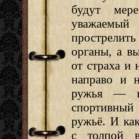
будут мер
уважаемый
прострелит
органы, а в
от страха и 
направо и н
ружья — н
спортивный 
ружьё. И ка
с толпой в