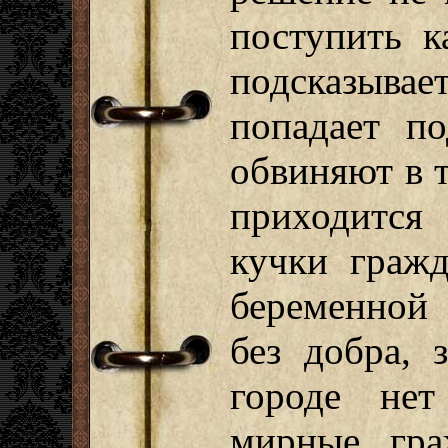
поступить к
подсказыв
попадает по
обвиняют в т
приходится
кучки гражд
беременной
без добра, 
городе нет
мирные гра