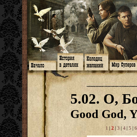
Главная
Книги
Арт-кафе
Знакомство
Программа
Галереи
Игромания
Обитатели
Гимн
Музыка
Клипы
Путеводитель
Форум
Видео
Фанфики
Семейное де
twitter
Субтитры
Аватарки
Дневник Джон
5.02. О, Б
Facebook
Заметки
Обои
Арсенал
ЖЖ
Мысли
Фанарт
СИЗО
Радио
Откровение
Анекдоты
Суперы от и д
Гостевая
Истоки
Передоз
Дневник Джо
Good God, Y
Страшилки
1
|
2
|
3
|
4
|
5
|
6