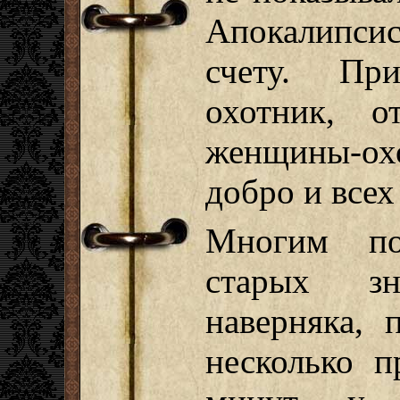
Апокалипси
счету. Пр
охотник, 
женщины-охо
добро и всех
Многим по
старых зн
наверняка, 
несколько п