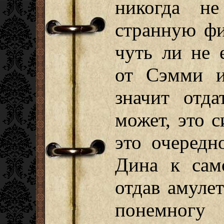
никогда н
странную фи
чуть ли не 
от Сэмми и
значит отда
может, это 
это очередн
Дина к сам
отдав амуле
понемногу 