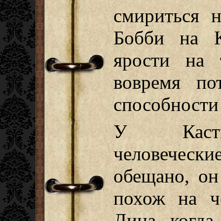
смириться н
Бобби на К
ярости на 
вовремя по
способности
У Касти
человечес
обещано, он
похож на ч
Дина, когда