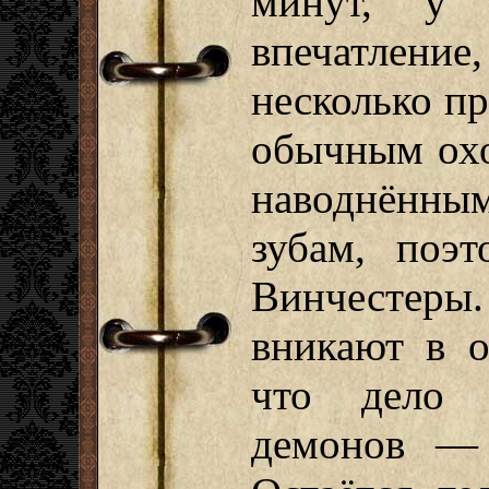
минут, у 
впечатлени
несколько пр
обычным охо
наводнённым
зубам, поэ
Винчестеры
вникают в о
что дело 
демонов — 