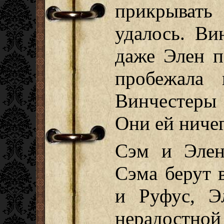
прикрывать
удалось. Ви
даже Элен п
пробежала 
Винчестеры 
Они ей ничег
Сэм и Элен
Сэма берут 
и Руфус, Э
нерадостной