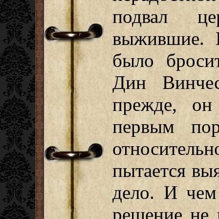
подвал це
выжившие. 
было бросит
Дин Винчес
прежде, он
первым пор
относительн
пытается вы
дело. И чем
решение не 