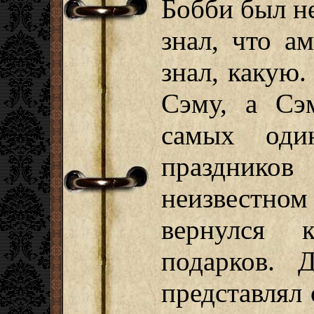
Бобби был не
знал, что а
знал, какую.
Сэму, а С
самых один
праздников
неизвестн
вернулся 
подарков. 
представлял