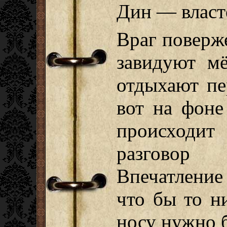
Дин — власт
Враг поверж
завидуют м
отдыхают пе
вот на фоне
происходи
разговор
Впечатление
что бы то н
носу нужно б