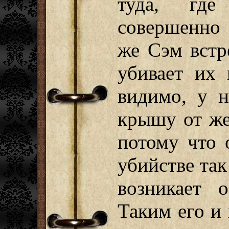
туда, гд
совершенно 
же Сэм встр
убивает их
видимо, у н
крышу от же
потому что 
убийстве та
возникает 
Таким его и