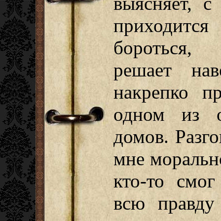
выясняет, с
приходится
бороться,
решает нав
накрепко п
одном из о
домов. Разг
мне моральн
кто-то смог
всю правду