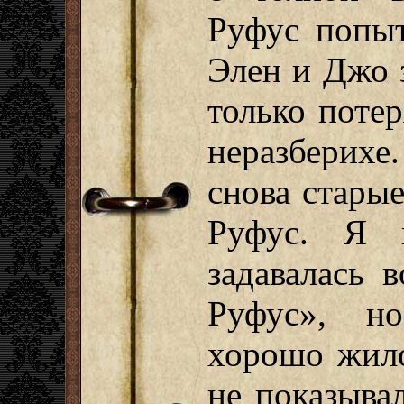
Руфус попыт
Элен и Джо 
только поте
неразберихе
снова стары
Руфус. Я в
задавалась 
Руфус», но
хорошо жило
не показывал