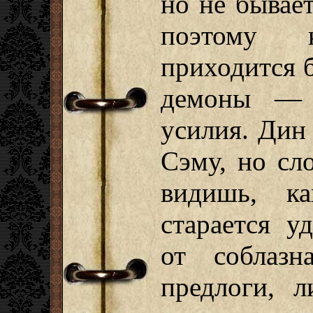
но не бывае
поэтому 
приходится б
демоны — п
усилия. Дин 
Сэму, но сл
видишь, к
старается у
от соблазн
предлоги, 