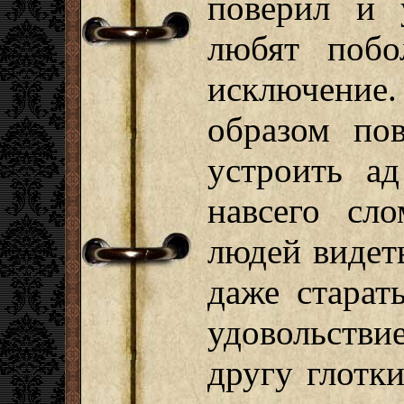
поверил и 
любят побо
исключени
образом пов
устроить ад
навсего сло
людей видеть
даже старат
удовольств
другу глотк