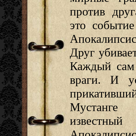
против друг
это событие
Апокалипсис
Друг убивает
Каждый сам 
враги. И у
прикативш
Мустанге 
известн
Апокалипсис