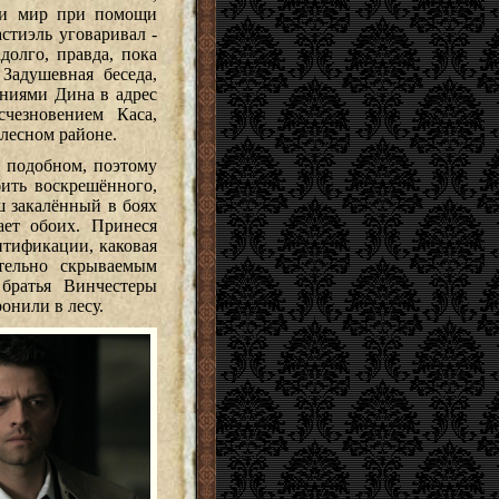
сти мир при помощи
стиэль уговаривал -
долго, правда, пока
 Задушевная беседа,
ениями Дина в адрес
чезновением Каса,
 лесном районе.
в подобном, поэтому
бить воскрешённого,
ш закалённый в боях
ает обоих. Принеся
нтификации, каковая
ательно скрываемым
братья Винчестеры
онили в лесу.