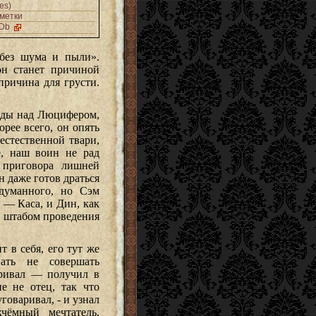
es)
метки
MDb
«без шума и пыли».
он станет причиной
причина для грусти.
беды над Люцифером,
рее всего, он опять
естественной твари,
е, наш воин не рад
 приговора лишней
 даже готов драться
адуманного, но Сэм
 — Каса, и Дин, как
о штабом проведения
 в себя, его тут же
вать не совершать
аривал — получил в
не не отец, так что
говаривал, - и узнал
чёмный мечтатель,