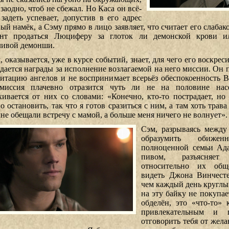
 заодно, чтоб не сбежал. Но Каса он всё-
 задеть успевает, допустив в его адрес
ный намёк, а Сэму прямо в лицо заявляет, что считает его слаба
нт продаться Люциферу за глоток ли демонской крови и
ливой демонши.
 оказывается, уже в курсе событий, знает, для чего его воскрес
дается награды за исполнение возлагаемой на него миссии. Он 
гитацию ангелов и не воспринимает всерьёз обеспокоенность В
миссия плачевно отразится чуть ли не на половине нас
хивается от них со словами: «Конечно, кто-то пострадает, но 
 остановить, так что я готов сразиться с ним, а там хоть трава 
мне обещали встречу с мамой, а больше меня ничего не волнует».
Сэм, разрываясь между
образумить обиженн
полноценной семьи Ада
пивом, разъясняе
относительно их общ
видеть Джона Винчесте
чем каждый день круглы
на эту байку не покупае
обделён, это «что-то»
привлекательным и 
отговорить тебя от жела