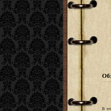
Об
В эт