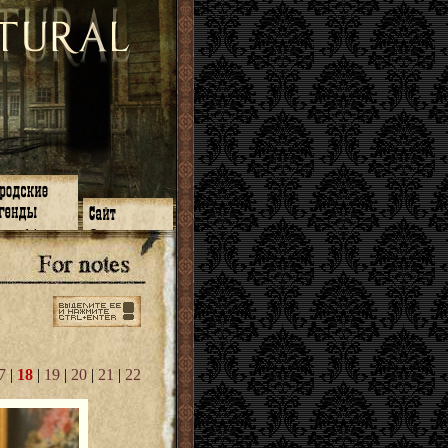
зон 14
О нас
зон 13
ЧаВо
зон 11
Поиск
зон 12
Ссылки
зон 10
Карта сайта
зон 9
зон 8
зон 7
зон 6
зон 5
7
|
18
|
19
|
20
|
21
|
22
⇐ ⇐