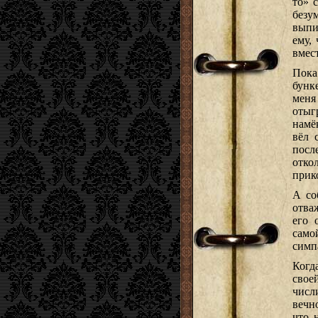
то» 
безу
выпи
ему,
вмес
Пока
бунк
меня
отыг
намё
вёл 
посл
отко
прик
А со
отва
его 
само
симп
Когд
свое
числ
вечно
что 