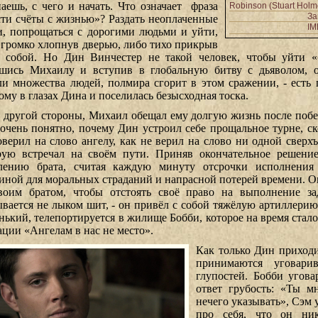
наешь, с чего и начать. Что означает фраза
Robinson (Stuart Holm
За
сти счёты с жизнью»? Раздать неоплаченные
I
и, попрощаться с дорогими людьми и уйти,
 громко хлопнув дверью, либо тихо прикрыв
а собой. Но Дин Винчестер не такой человек, чтобы уйти 
шись Михаилу и вступив в глобальную битву с дьяволом, 
ли множества людей, полмира сгорит в этом сражении, - есть 
ому в глазах Дина и поселилась безысходная тоска.
с другой стороны, Михаил обещал ему долгую жизнь после по
 очень понятно, почему Дин устроил себе прощальное турне, ско
оверил на слово ангелу, как не верил на слово ни одной сверхъ
рую встречал на своём пути. Приняв окончательное решени
лению брата, считая каждую минуту отсрочки исполнения
иной для моральных страданий и напрасной потерей времени. Он
воим братом, чтобы отстоять своё право на выполнение з
ывается не лыком шит, - он привёл с собой тяжёлую артиллерию
нький, телепортируется в жилище Бобби, которое на время стал
ации «Ангелам в нас не место».
Как только Дин приходит
принимаются уговари
глупостей. Бобби угов
ответ грубость: «Ты м
нечего указывать», Сэм у
про себя, что он ник