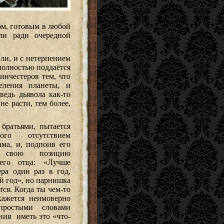
ком, готовым в любой
ли ради очередной
или, и с нетерпением
полностью поддаётся
инчестеров тем, что
еления планеты, и
ведь дьявола как-то
не расти, тем более,
 братьями, пытается
ого отсутствием
ма, и, подпоив его
т свою позицию
его отца: «Лучше
ра один раз в год,
й год», но парнишка
тся. Когда ты чем-то
 кажется неимоверно
простыми словами
ния иметь это «что-