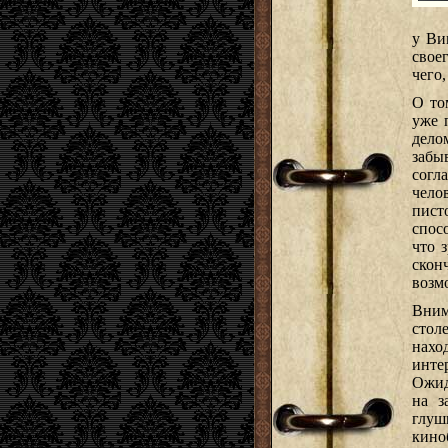
у Ви
свое
чего,
О то
уже 
дело
забы
согл
чело
пист
спос
что 
скон
возм
Вни
стол
нах
инте
Ожид
на з
глуш
кино