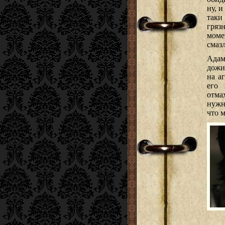
ну, и
таки
гряз
моме
смаз
Адам,
дожи
на а
его 
отма
нужно
что 