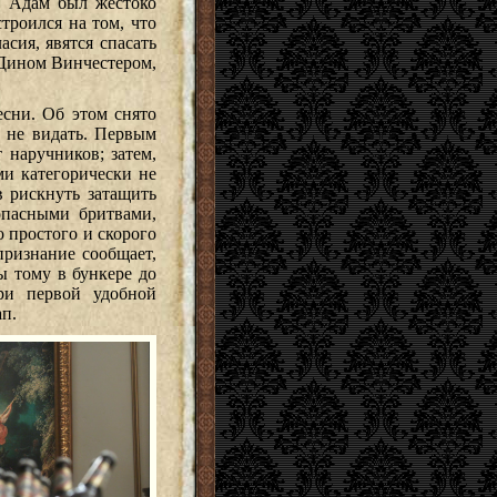
е, Адам был жестоко
строился на том, что
сия, явятся спасать
а Дином Винчестером,
есни. Об этом снято
м не видать. Первым
 наручников; затем,
ми категорически не
в рискнуть затащить
опасными бритвами,
 простого и скорого
признание сообщает,
бы тому в бункере до
ри первой удобной
ап.