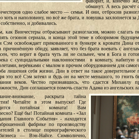
фаворит, и, конечно ж
обманут. А весь расчёт 
нчестеров одно слабое место — семья. И они, отбросив разногла
го хоть и наполовину, но всё же брата, и ловушка захлопнется з
 собственно, и добивались.
м, как Винчестеры отбрасывают разногласия, можно слагать п
пять сезонов сериала, и конца этой теме в обозримом будуще
м Сэм освобождает прикованного в бункере к кровати Дина от
в причинённую обиду, заявляет, что без брата воевать с ангела
асен, что верит в брата чуть ли не сильнее, чем в Бога и гото
века с суицидальными наклонностями в комнату, набитую 
олетами, верёвками с мылом и прочим оборудованием для самого
оба лишения себя жизни. Дин в ответ на такое доверительное 
зря это всё Сэм затеял и будь он на месте меньшого, то гнить 
чания веков. Честно признавшись, что сдастся Михаилу п
ожности, Дин соглашается помочь спасти Адама из ангельских л
мание-внимание, раскрыта тайна
етия! Читайте в этом выпуске! Где
одится потайная комната! Вам
ресно? Ещё бы! Потайная комната - «Зал
ания Главного События»
- находится
аброшенной фабрике по производству
ителей в столице порнографического
бизнеса — Вэн-Найсе. Символично,