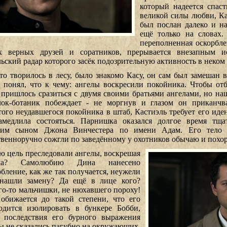
который надеется спа
великой силы любви, Ка
был послан далеко и на
ещё только на словах.
переполненная оскорбл
х верных друзей и соратников, прерывается внезапным ис
льский радар которого засёк подозрительную активность в неком
что творилось в лесу, было знакомо Касу, он сам был замешан 
у понял, что к чему: ангелы воскресили покойника. Чтобы от
 пришлось сразиться с двумя своими братьями ангелами, но на
лок-ботаник побеждает - не моргнув и глазом он приканчв
того неудавшегося покойника в штаб, Кастиэль требует его иде
амедлила состояться. Парнишка оказался долгое время тщ
ьим сыном Джона Винчестера по имени Адам. Его тело 
твенноручно сожгли по заведённому у охотников обычаю и похор
ю цель преследовали ангелы, воскрешая
ма? Самолюбию Дина нанесено
рбление, как же так получается, неужели
нашли замену? Да ещё в лице кого?
го-то мальчишки, не нюхавшего пороху!
обижается до такой степени, что его
одится изолировать в бункере Бобби,
 последствия его бурного выражения
ы не сказались пагубно на окружающих,