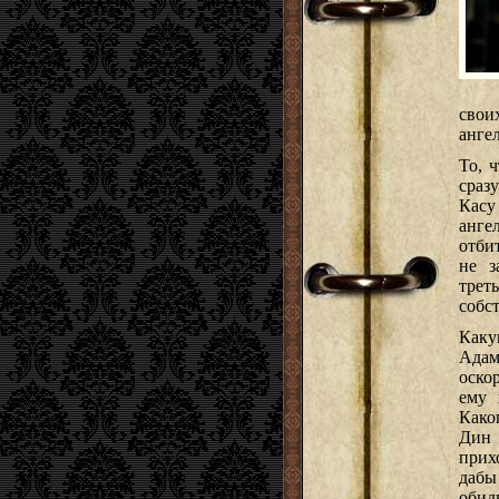
свои
анге
То, 
сраз
Касу
анге
отби
не з
трет
собс
Каку
Ада
оско
ему 
Како
Дин 
прих
дабы
обид