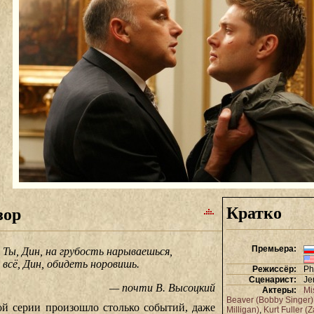
Кратко
зор
Премьера:
Ты, Дин, на грубость нарываешься,
всё, Дин, обидеть норовишь.
Режиссёр:
Ph
Сценарист:
Je
— почти В. Высоцкий
Актеры:
Mi
Beaver (Bobby Singer)
ой серии произошло столько событий, даже
Milligan)
,
Kurt Fuller (