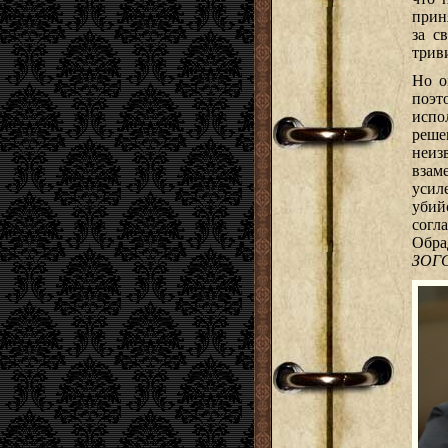
прин
за с
трив
Но о
поэт
испо
реше
неиз
взам
усил
убий
согл
Обра
ЗОГС