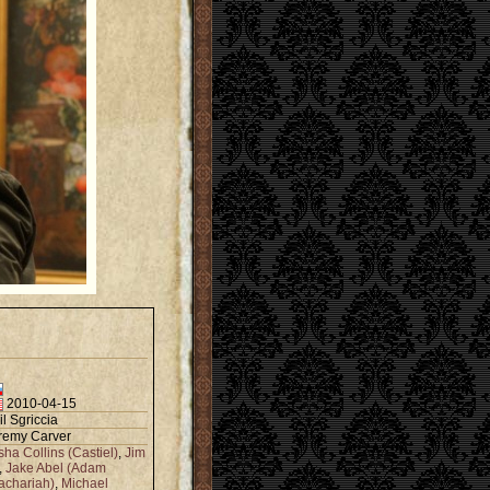
2010-04-15
il Sgriccia
remy Carver
sha Collins (Castiel)
,
Jim
,
Jake Abel (Adam
Zachariah)
,
Michael