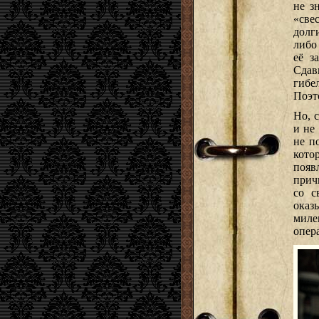
не з
«све
долг
либо
её з
Сдав
гибе
Поэт
Но, 
и не
не п
кото
появ
прич
со с
оказ
миле
опер