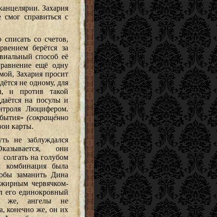
канцелярии. Захария
е смог справиться с
.
 списать со счетов,
рвением берётся за
ивиальный способ её
уравнение ещё одну
мой, Захария просит
дётся не одному, для
л, и против такой
даётся на посулы и
нтроля Люцифером.
обытия»
(сокращённо
вои карты.
уть не заблуждался
казывается, они
 солгать на голубом
ся комбинация была
тобы заманить Дина
 жирным червячком-
л его единокровный
о же, ангелы не
а, конечно же, он их