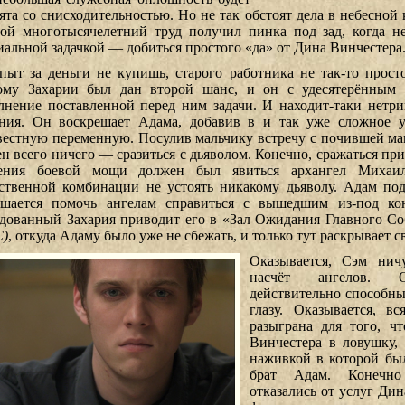
ята со снисходительностью. Но не так обстоят дела в небесной 
вой многотысячелетний труд получил пинка под зад, когда н
иальной задачкой — добиться простого «да» от Дина Винчестера
пыт за деньги не купишь, старого работника не так-то просто
ому Захарии был дан второй шанс, и он с удесятерённым 
лнение поставленной перед ним задачи. И находит-таки нетр
ния. Он воскрешает Адама, добавив в и так уже сложное 
вестную переменную. Посулив мальчику встречу с почившей ма
ен всего ничего — сразиться с дьяволом. Конечно, сражаться при
ения боевой мощи должен был явиться архангел Михаи
ственной комбинации не устоять никакому дьяволу. Адам под
ашается помочь ангелам справиться с вышедшим из-под ко
дованный Захария приводит его в «Зал Ожидания Главного С
)
, откуда Адаму было уже не сбежать, и только тут раскрывает с
Оказывается, Сэм нич
насчёт ангелов. О
действительно способны
глазу. Оказывается, в
разыграна для того, ч
Винчестера в ловушку,
наживкой в которой бы
брат Адам. Конечн
отказались от услуг Дин