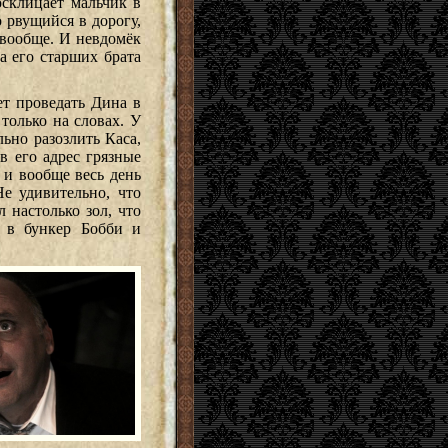
осклицает мальчик в
 рвущийся в дорогу,
вообще. И невдомёк
а его старших брата
т проведать Дина в
только на словах. У
ьно разозлить Каса,
в его адрес грязные
 и вообще весь день
е удивительно, что
 настолько зол, что
о в бункер Бобби и