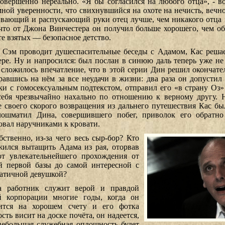
совершенно нереально. «Я бы согласился на любого отца», - в
мной уверенности, что свихнувшийся на охоте на нечисть, вечно
вающий и распускающий руки отец лучше, чем никакого отца 
 что от Джона Винчестера он получил больше хорошего, чем об
те взятых — безопасное детство.
 Сэм проводит душеспасительные беседы с Адамом, Кас решае
ере. Ну и напросился: был послан в синюю даль теперь уже не 
 сложилось впечатление, что в этой серии Дин решил окончател
равшись на нём за все неудачи в жизни: два раза он допустил 
ки с гомосексуальным подтекстом, отправил его «в страну Оз»
себя чрезвычайно нахально по отношению к верному другу. Н
е своего скорого возвращения из дальнего путешествия Кас был
лошматил Дина, совершившего побег, приволок его обратн
овал наручниками к кровати.
бственно, из-за чего весь сыр-бор? Кто
жился вытащить Адама из рая, оторвав
от увлекательнейшего прохождения от
й первой базы до самой интересной с
атичной девушкой?
а работник служит верой и правдой
й корпорации многие годы, когда он
ится на хорошем счету и его фотка
сть висит на доске почёта, он надеется,
небольшая служебная оплошность будет