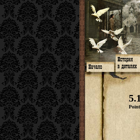
Главная
Книги
Программа
Галереи
Гимн
Музыка
Форум
Видео
twitter
Субтитры
5.
Facebook
Заметки
ЖЖ
Мысли
Радио
Откровение
Poin
Гостевая
Истоки