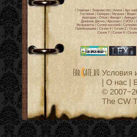
[
Главная
|
Знакомство
|
Книги
|
Арт-ка
Гостевая
|
Галереи
|
Музыка
|
Видео
Аватарки
|
Обои
|
Фанарт
|
Анекдо
Дневник Джона
|
Арсенал
|
СИЗО
|
Музыканты
|
Супер-косплей
|
Суперве
Притворщики
|
Сезон 4
|
Сезон 2
|
Сезо
Сезон 7
|
Сезон 6
|
Сезон
Условия 
|
О нас
|
© 2007−
The CW Te