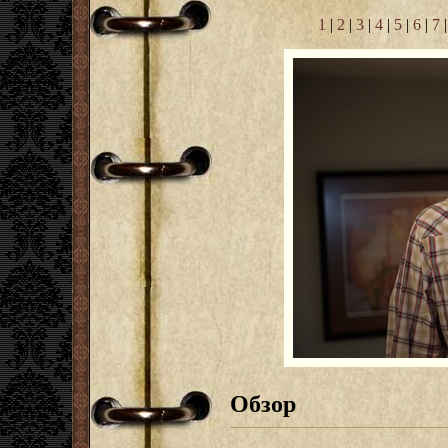
1
|
2
|
3
|
4
|
5
|
6
|
7
Обзор