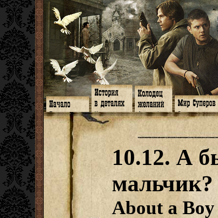
Главная
Книги
Арт-кафе
Знакомство
Программа
Галереи
Игромания
Обитатели
Гимн
Музыка
Клипы
Путеводитель
Форум
Видео
Фанфики
Семейное де
twitter
Субтитры
Аватарки
Дневник Джон
10.12. А 
Facebook
Заметки
Обои
Арсенал
ЖЖ
Мысли
Фанарт
СИЗО
Радио
Откровение
Анекдоты
Суперы от и д
Гостевая
Истоки
Передоз
Дневник Джо
мальчик?
Страшилки
About a Boy