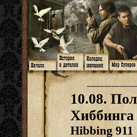
Главная
Книги
Арт-кафе
Знакомство
Программа
Галереи
Игромания
Обитатели
Гимн
Музыка
Клипы
Путеводитель
Форум
Видео
Фанфики
Семейное де
twitter
Субтитры
Аватарки
Дневник Джон
10.08. По
Facebook
Заметки
Обои
Арсенал
ЖЖ
Мысли
Фанарт
СИЗО
Радио
Откровение
Анекдоты
Суперы от и д
Гостевая
Истоки
Передоз
Дневник Джо
Хиббинга
Страшилки
Hibbing 911