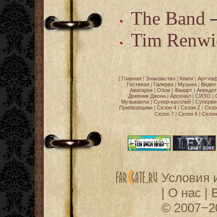
The Band
Tim Renwi
[
Главная
|
Знакомство
|
Книги
|
Арт-ка
Гостевая
|
Галереи
|
Музыка
|
Видео
Аватарки
|
Обои
|
Фанарт
|
Анекдо
Дневник Джона
|
Арсенал
|
СИЗО
|
Музыканты
|
Супер-косплей
|
Суперве
Притворщики
|
Сезон 4
|
Сезон 2
|
Сезо
Сезон 7
|
Сезон 6
|
Сезон
Условия 
|
О нас
|
© 2007−