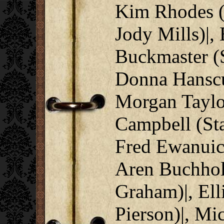
Kim Rhodes (
Jody Mills)|,
Buckmaster (S
Donna Hansc
Morgan Taylo
Campbell (Sta
Fred Ewanuick
Aren Buchhol
Graham)|, Ell
Pierson)|, Mi