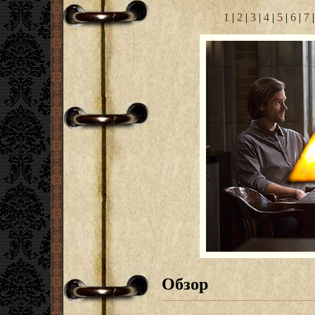
1
|
2
|
3
|
4
|
5
|
6
|
7
Обзор