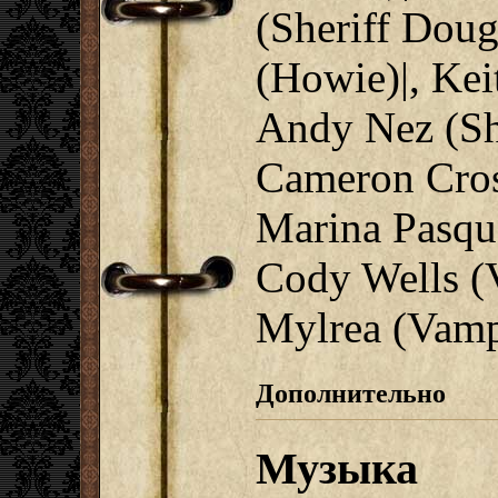
(Sheriff Dou
(Howie)|, Ke
Andy Nez (She
Cameron Crosb
Marina Pasqua
Cody Wells (
Mylrea (Vamp
Дополнительно
Музыка