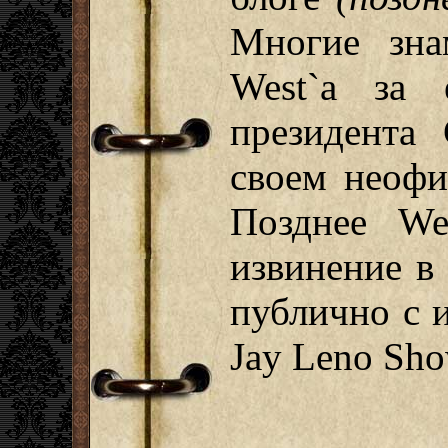
Многие зна
West`a за 
президента
своем неофи
Позднее We
извинение в
публично с 
Jay Leno Sh