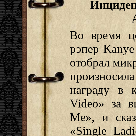
Инциден
Во время ц
рэпер Kanye
отобрал микр
произносила
награду в к
Video» за в
Me», и сказ
«Single Lad