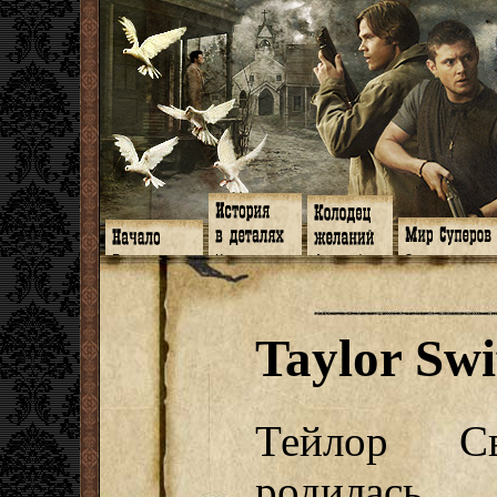
Главная
Книги
Арт-кафе
Знакомство
Программа
Галереи
Игромания
Обитатели
Гимн
Музыка
Клипы
Путеводитель
Форум
Видео
Фанфики
Семейное де
twitter
Субтитры
Аватарки
Дневник Джон
Taylor Swi
Facebook
Заметки
Обои
Арсенал
ЖЖ
Мысли
Фанарт
СИЗО
Радио
Откровение
Анекдоты
Суперы от и д
Гостевая
Истоки
Передоз
Дневник Джо
Страшилки
Тейлор С
родилась