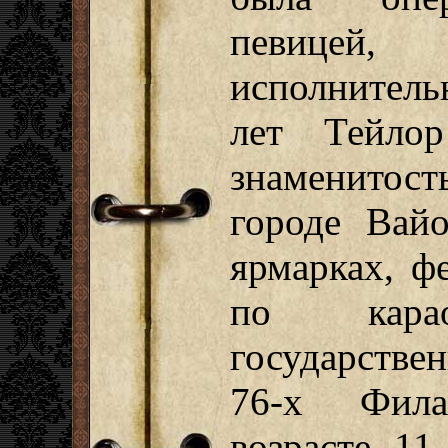
певицей
исполнитель
лет Тейло
знаменито
городе Вайо
ярмарках, ф
по кара
государстве
76-х Фила
возрасте 11