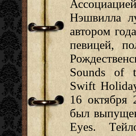
Ассоциац
Нэшвилла л
автором год
певицей, п
Рождестве
Sounds of t
Swift Holida
16 октября 
был выпущен
Eyes. Тей