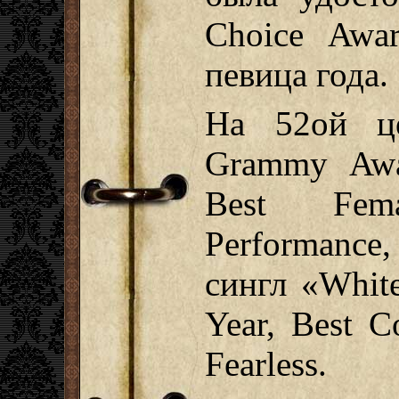
Choice Awa
певица года.
На 52ой це
Grammy Awa
Best Fem
Performance
сингл «Whit
Year, Best 
Fearless.