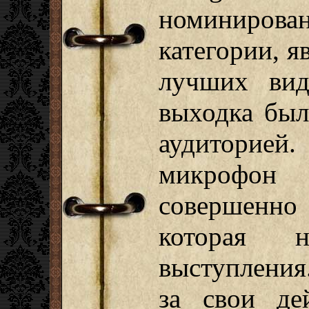
номиниро
категории, я
лучших вид
выходка был
аудиторией
микрофон
совершенно
которая 
выступления
за свои де