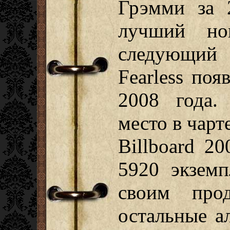
Грэмми за 
лучший но
следующий
Fearless по
2008 года.
место в чар
Billboard 2
5920 экземп
своим про
остальные а