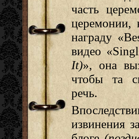
часть церем
церемонии, 
награду «Bes
видео «Sing
It)
», она вы
чтобы та с
речь.
Впоследс
извинения з
блоге
(поздн