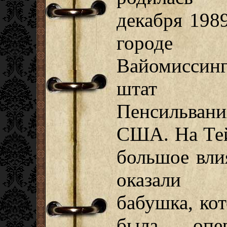
декабря 1989
городе
Вайомиссинг
штат
Пенсильвани
США. На Те
большое вли
оказали
бабушка, ко
была опе