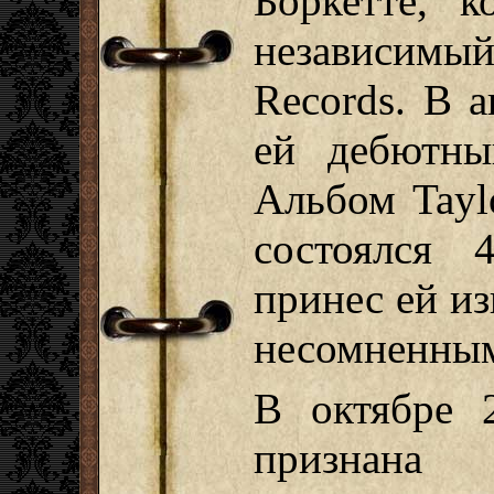
Боркетте, к
независимы
Records. В 
ей дебютны
Альбом Taylo
состоялся 
принес ей из
несомненным
В октябре 
признан