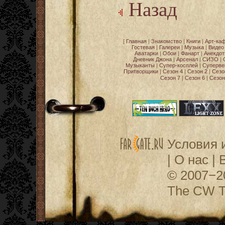
Назад
[
Главная
|
Знакомство
|
Книги
|
Арт-ка
Гостевая
|
Галереи
|
Музыка
|
Видео
Аватарки
|
Обои
|
Фанарт
|
Анекдо
Дневник Джона
|
Арсенал
|
СИЗО
|
Музыканты
|
Супер-косплей
|
Суперве
Притворщики
|
Сезон 4
|
Сезон 2
|
Сезо
Сезон 7
|
Сезон 6
|
Сезон
Условия 
|
О нас
|
© 2007−
The CW Te