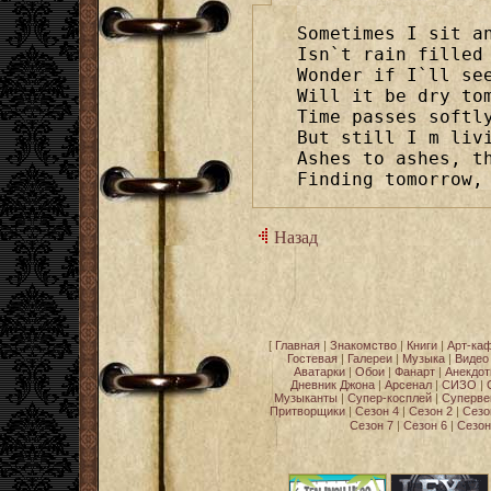
Sometimes I sit an
Isn`t rain filled 
Wonder if I`ll see
Will it be dry tom
Time passes softly
But still I m livi
Ashes to ashes, th
Finding tomorrow,
Назад
[
Главная
|
Знакомство
|
Книги
|
Арт-ка
Гостевая
|
Галереи
|
Музыка
|
Видео
Аватарки
|
Обои
|
Фанарт
|
Анекдо
Дневник Джона
|
Арсенал
|
СИЗО
|
Музыканты
|
Супер-косплей
|
Суперве
Притворщики
|
Сезон 4
|
Сезон 2
|
Сезо
Сезон 7
|
Сезон 6
|
Сезон