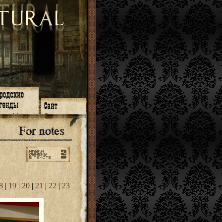
зон 14
О нас
зон 13
ЧаВо
зон 11
Поиск
зон 12
Ссылки
зон 10
Карта сайта
зон 9
зон 8
зон 7
зон 6
зон 5
8
|
19
|
20
|
21
|
22
|
23
⇐ ⇐