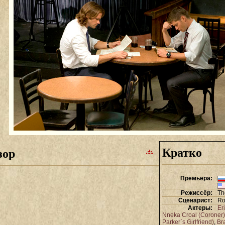
Кратко
зор
Премьера:
Режиссёр:
Th
Сценарист:
Ro
Актеры:
Er
Nneka Croal (Coroner)
Parker`s Girlfriend)
,
Br