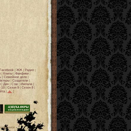
Facebook
|
ЖЖ
|
Радио
|
и
|
Клипы
|
Фанфики
|
ь
|
Семейное дело
|
Актеры
|
Создатели
|
и
|
Дин
|
Сэм
|
Импала
|
 10
|
Сезон 9
|
Сезон 8
|
йта
|
]
ественное