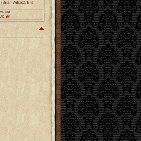
 (Brian Wilcox)
,
Brit
метки
MDb