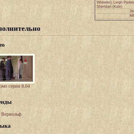
Wheeler)
,
Leigh Parker
Sheridan (Kate)
За
I
полнительно
ео
омо серии 8.04
енды
Вервольф
ыка