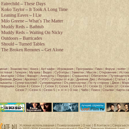
Fairechild
–
These Days
Koko Taylor
–
It Took A Long Time
Leaning Eaves
–
I Lie
Milo Greene
–
What`s The Matter
Muddy Reds
–
Bathtub
Muddy Reds
–
Waiting On Nicky
Outdoors
–
Barricades
Should
–
Turned Tables
The Broken Remotes
–
Get Alone
авная
|
Знакомство
|
Книги
|
Арт-кафе
|
Игромания
|
Программа
|
Гимн
|
Форум
|
twitter
|
Гостевая
|
Галереи
|
Музыка
|
Видео
|
Субтитры
|
Заметки
|
Мысли
|
Откровение
|
Исток
Аватарки
|
Обои
|
Фанарт
|
Анекдоты
|
Передоз
|
Страшилки
|
Обитатели
|
Путеводител
Дневник Джона
|
Арсенал
|
СИЗО
|
Суперы от и до
|
Дневник Джо
|
Интервью
|
Статьи
|
зыканты
|
Супер-косплей
|
Супервещички
|
Оч.умел.ручки
|
По ту сторону
|
Джон
|
Мэр
творщики
|
Сезон 4
|
Сезон 2
|
Сезон 3
|
Сезон 1
|
Сезон 13
|
Сезон 11
|
Сезон 12
|
Сезон
Сезон 7
|
Сезон 6
|
Сезон 5
|
⇐ ⇐ ⇐
|
О нас
|
ЧаВо
|
Поиск
|
Ссылки
|
Карта са
Условия использования
|
Пожертвования
|
О нас
|
В Контакте
| Сверхъест
© 2007−2026
Fargate.ru
| Supernatural ©
The CW Television Network
|
eng