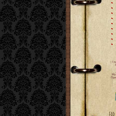
[
Гл
Му
При