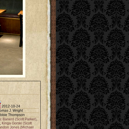
2012-10-24
omas J. Wright
bbie Thompson
ic Banerd (Scott Parker)
,
,
Kinga Gorski (Scott
andon Jones (Michael