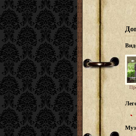
До
Вид
Пр
Лег
Муз