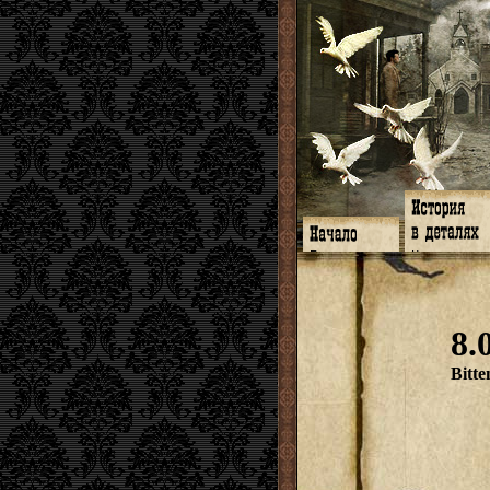
Главная
Книги
Программа
Галереи
Гимн
Музыка
Форум
Видео
twitter
Субтитры
8.
Facebook
Заметки
ЖЖ
Мысли
Радио
Откровение
Bitte
Гостевая
Истоки