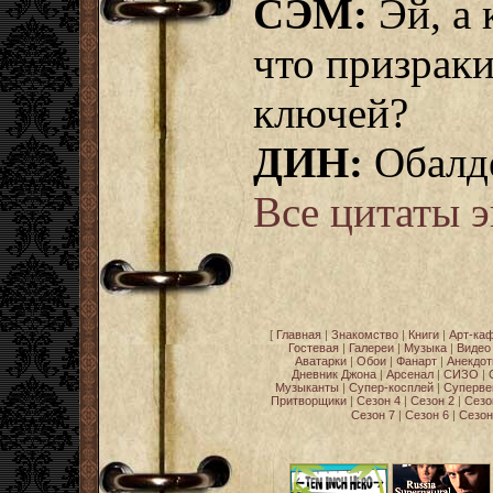
СЭМ:
Эй, а 
что призраки
ключей?
ДИН:
Обалде
Все цитаты 
[
Главная
|
Знакомство
|
Книги
|
Арт-ка
Гостевая
|
Галереи
|
Музыка
|
Видео
Аватарки
|
Обои
|
Фанарт
|
Анекдо
Дневник Джона
|
Арсенал
|
СИЗО
|
Музыканты
|
Супер-косплей
|
Суперве
Притворщики
|
Сезон 4
|
Сезон 2
|
Сезо
Сезон 7
|
Сезон 6
|
Сезон