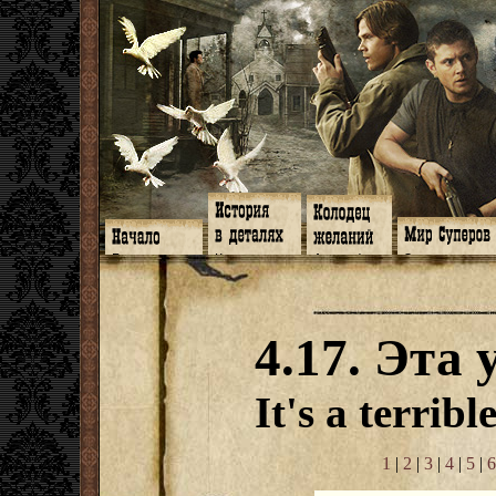
Главная
Книги
Арт-кафе
Знакомство
Программа
Галереи
Игромания
Обитатели
Гимн
Музыка
Клипы
Путеводитель
Форум
Видео
Фанфики
Семейное де
twitter
Субтитры
Аватарки
Дневник Джон
4.17. Эта
Facebook
Заметки
Обои
Арсенал
ЖЖ
Мысли
Фанарт
СИЗО
Радио
Откровение
Анекдоты
Суперы от и д
Гостевая
Истоки
Передоз
Дневник Джо
It's a terrible
Страшилки
1
|
2
|
3
|
4
|
5
|
6