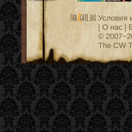
Условия 
|
О нас
|
© 2007−
The CW Te