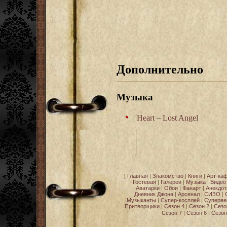
Дополнительно
Музыка
Heart
–
Lost Angel
[
Главная
|
Знакомство
|
Книги
|
Арт-ка
Гостевая
|
Галереи
|
Музыка
|
Видео
Аватарки
|
Обои
|
Фанарт
|
Анекдо
Дневник Джона
|
Арсенал
|
СИЗО
|
Музыканты
|
Супер-косплей
|
Суперве
Притворщики
|
Сезон 4
|
Сезон 2
|
Сезо
Сезон 7
|
Сезон 6
|
Сезон