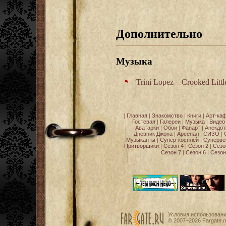
Дополнительно
Музыка
Trini Lopez
–
Crooked Litt
[
Главная
|
Знакомство
|
Книги
|
Арт-ка
Гостевая
|
Галереи
|
Музыка
|
Видео
Аватарки
|
Обои
|
Фанарт
|
Анекдо
Дневник Джона
|
Арсенал
|
СИЗО
|
Музыканты
|
Супер-косплей
|
Суперве
Притворщики
|
Сезон 4
|
Сезон 2
|
Сезо
Сезон 7
|
Сезон 6
|
Сезон
Условия использован
© 2007−2026
Fargate.r