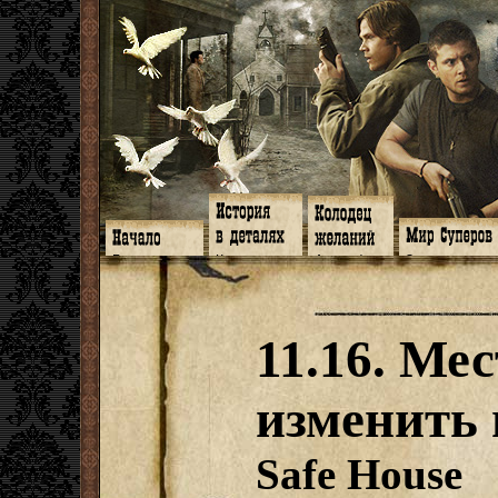
Главная
Книги
Арт-кафе
Знакомство
Программа
Галереи
Игромания
Обитатели
Гимн
Музыка
Клипы
Путеводитель
Форум
Видео
Фанфики
Семейное де
twitter
Субтитры
Аватарки
Дневник Джон
11.16. Ме
Facebook
Заметки
Обои
Арсенал
ЖЖ
Мысли
Фанарт
СИЗО
Радио
Откровение
Анекдоты
Суперы от и д
Гостевая
Истоки
Передоз
Дневник Джо
изменить 
Страшилки
Safe House