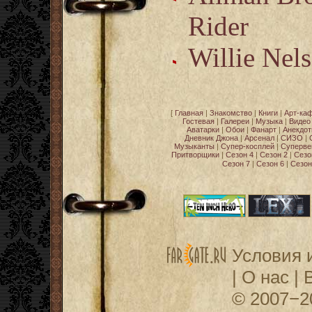
Rider
Willie Nel
[
Главная
|
Знакомство
|
Книги
|
Арт-ка
Гостевая
|
Галереи
|
Музыка
|
Видео
Аватарки
|
Обои
|
Фанарт
|
Анекдо
Дневник Джона
|
Арсенал
|
СИЗО
|
Музыканты
|
Супер-косплей
|
Суперве
Притворщики
|
Сезон 4
|
Сезон 2
|
Сезо
Сезон 7
|
Сезон 6
|
Сезон
Условия 
|
О нас
|
© 2007−