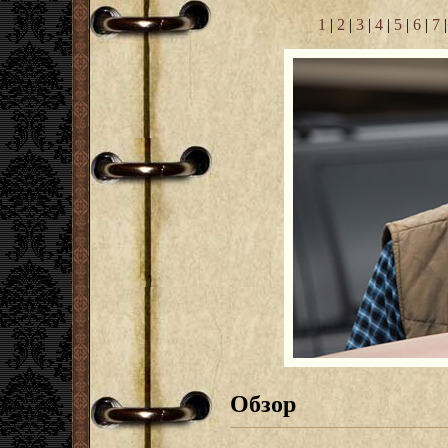
1
|
2
|
3
|
4
|
5
|
6
|
7
Обзор