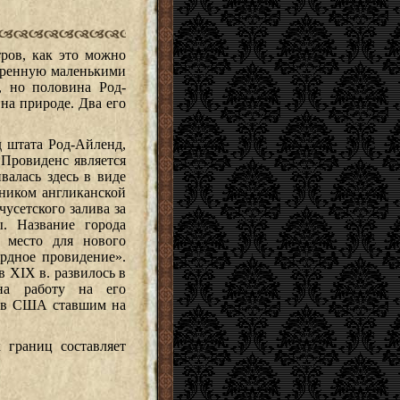
ров, как это можно
ещренную маленькими
, но половина Род-
на природе. Два его
 штата Род-Айленд,
 Провиденс является
валась здесь в виде
нником англиканской
усетского залива за
. Название города
 место для нового
ердное провидение».
 XIX в. развилось в
на работу на его
дов США ставшим на
 границ составляет