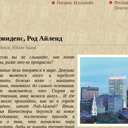
Филад
Пеория, Иллинойс
Пенси
овиденс, Род Айленд
dence, Rhode Island
жели вы не слышите, как поют
ы, разве это не прекрасно?
нные дела творятся в мире. Девушке
рии является ангел и требует
олнить божью волю – наказать
ника, виновного до самого основания.
оре выясняется, что Глория не
ственная, кому являлся ангел… И где
могло произойти, как не в городе
иденс, штат Род-Айленд? Итак,
ья Винчестеры берутся за новое
ледование, постепенно приходя к
ли о том, что возможно пора
упить, дабы не чинить препятствий