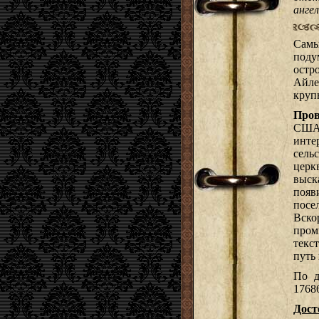
анге
Самы
поду
остр
Айле
круп
Пров
США.
инте
сель
церк
выск
появ
посе
Вско
про
текс
путь
По д
1768
Дост