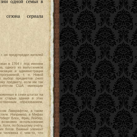
зни одной семьи в
 сезона сериала
г. он предупредил жителей
ван в 1764 г. под именем
а, одного из выпускников
низации и администрации
программой, т. н. Новой
ый выбор предметов
(нет
ому предмету, если им так
ерситетом США, имеющим
ложенных в семи штатах на
их старые здания в этих
ественным образованием,
сом Лавкрафтом, а также
стиле. Например, в Мифах
Роберт Блох, Фриц Лейбер,
 возможно использование
. Хотя, по большому счёту,
гих богов. Важный элемент
 человека с чем-то, что