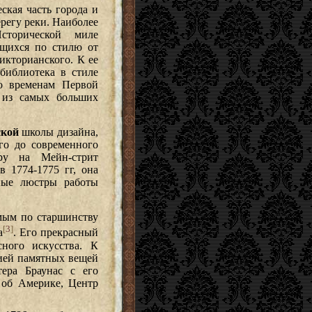
ская часть города и
регу реки. Наиболее
сторической миле
ющихся по стилю от
икторианского. К ее
библиотека в стиле
ко временам Первой
 из самых больших
ской
школы дизайна,
го до современного
еру на Мейн-стрит
в 1774-1775 гг, она
ные люстры работы
мым по старшинству
[
3
]
а
. Его прекрасный
сного искусства. К
цией памятных вещей
ера Браунас с его
 об Америке, Центр