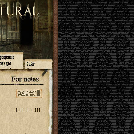
зон 14
О нас
зон 13
ЧаВо
зон 11
Поиск
зон 12
Ссылки
зон 10
Карта сайта
зон 9
зон 8
зон 7
зон 6
|
|
|
|
|
|
|
|
|
|
|
|
|
зон 5
⇐ ⇐