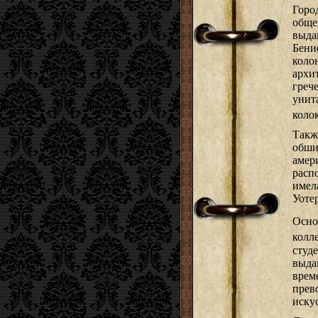
Горо
обще
выда
Бени
коло
архи
греч
унит
коло
Такж
обши
амер
расп
имел
Уоте
Осно
колл
студ
выда
врем
прев
иску