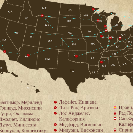
Лафайет, Индиана
Балтимор, Мериленд
Провид
Литл Рок, Аризона
Гринвуд, Миссисипи
Рэд Ло
Лос-Анджелес,
Гутри, Оклахома
Сан-Ф
Калифорния
Джолиет, Иллинойс
Калиф
Медфорд, Висконсин
Дулут, Миннесота
Сприн
Милуоки, Висконсин
Корнуолл, Коннектикут