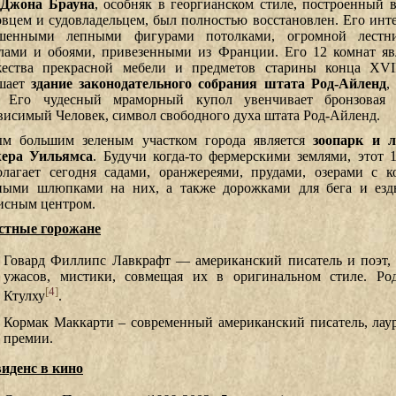
Джона Брауна
, особняк в георгианском стиле, построенный 
овцем и судовладельцем, был полностью восстановлен. Его инте
шенными лепными фигурами потолками, огромной лестн
лами и обоями, привезенными из Франции. Его 12 комнат я
ества прекрасной мебели и предметов старины конца XVII
шает
здание законодательного собрания штата Род-Айленд
,
. Его чудесный мраморный купол увенчивает бронзовая с
висимый Человек, символ свободного духа штата Род-Айленд.
м большим зеленым участком города является
зоопарк и 
ера Уильямса
. Будучи когда-то фермерскими землями, этот 
олагает сегодня садами, оранжереями, прудами, озерами с 
ными шлюпками на них, а также дорожками для бега и езд
исным центром.
стные горожане
Говард Филлипс Лавкрафт — американский писатель и поэт,
ужасов, мистики, совмещая их в оригинальном стиле. Ро
[
4
]
Ктулху
.
Кормак Маккарти – современный американский писатель, лау
премии.
иденс в кино