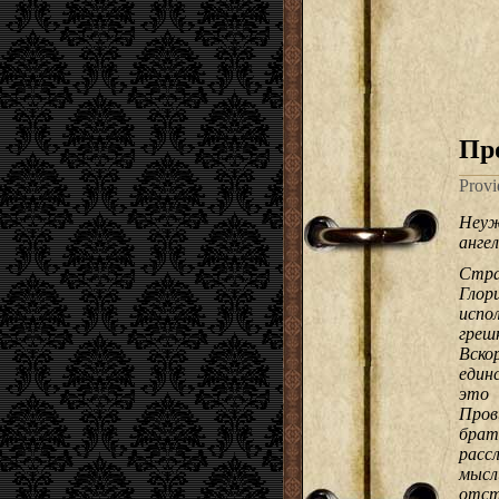
Пр
Provi
Неу
ангел
Стра
Гло
исп
греш
Вск
един
это 
Пров
брат
расс
мыс
отст