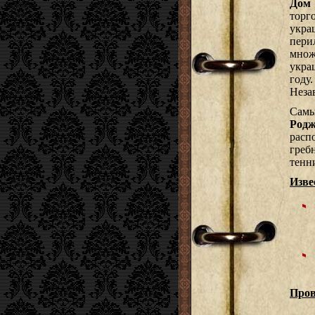
Дом 
торг
укра
пери
множ
укра
году
Неза
Самы
Родж
расп
греб
тенн
Изве
Пров