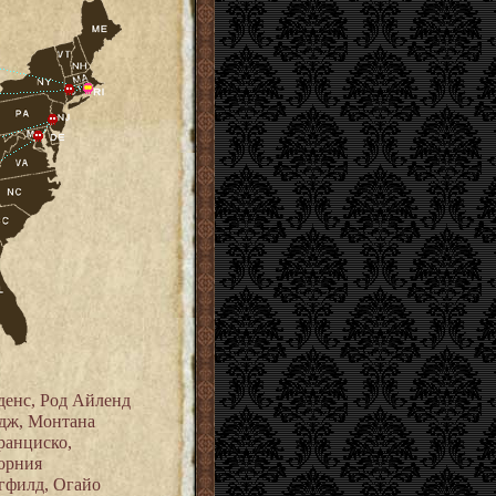
енс, Род Айленд
дж, Монтана
ранциско,
орния
гфилд, Огайо