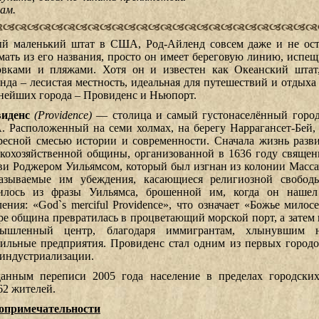
лам.
й маленький штат в США, Род-Айленд совсем даже и не ост
мать из его названия, просто он имеет береговую линию, исп
овками и пляжами. Хотя он и известен как Океанский штат
нда – лесистая местность, идеальная для путешествий и отдыха 
нейших города – Провиденс и Ньюпорт.
иденс
(Providence)
— столица и самый густонаселённый город
 Расположенный на семи холмах, на берегу Наррагансет-Бей,
ресной смесью истории и современности. Сначала жизнь разви
скохозяйственной общины, организованной в 1636 году свяще
ви Роджером Уильямсом, который был изгнан из колонии Массач
азываемые им убеждения, касающиеся религиозной свободы
илось из фразы Уильямса, брошенной им, когда он нашел
ления: «God`s merciful Providence», что означает «Божье милос
ре община превратилась в процветающий морской порт, а затем в
мышленный центр, благодаря иммигрантам, хлынувшим 
тильные предприятия. Провиденс стал одним из первых горо
 индустриализации.
анным переписи 2005 года население в пределах городских
62 жителей.
опримечательности