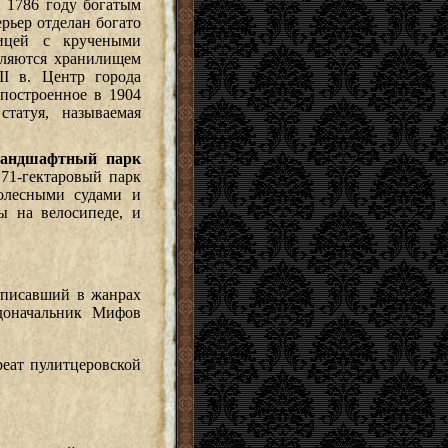
в 1786 году богатым
рьер отделан богато
ицей с кручеными
вляются хранилищем
I в. Центр города
 построенное в 1904
татуя, называемая
ландшафтный парк
171-гектаровый парк
колесными судами и
ы на велосипеде, и
 писавший в жанрах
доначальник Мифов
реат пулитцеровской