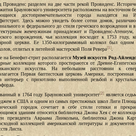
д Провиденс разделен на две части рекой Провиденс. Историче
жития Брауновского университета расположены на восточном бе
ющиеся достопримечательности города находятся на И
фитстрит. Здесь можно увидеть более сотни домов, различа
ниального и федерального до стиля греческого возрождения и в
тектурным жемчужинам принадлежит и Провиденс-Атениум, 
еского возрождения, чья коллекция восходит к 1753 году, 
арной церкви. Ее 1350-килограммовый колокол был одним
[
1
]
колов, отлитых в литейной мастерской Поля Ревера
.
е на Бенефит-стрит располагается
Музей искусств Род-Айленд
рные коллекции которого простираются от Древне-Египетско
иканского искусства. На небольшом расстоянии к сев
олагается Первая баптистская церковь Америки, построенная 
а интерьер с прихотливо выполненной резьбой и хрусталь
рфорда.
[
2
]
ванный в 1764 году Брауновский университет
является седь
еджем в США и одним из самых престижных школ Лиги Плющ
енческий городок сочетает в себе стили готики и прекра
ющимся зданиям относятся библиотека Джона Хея с ее коллек
ен президента Авраама Линкольна, библиотека Джона Карт
осходной коллекцией американской литературы и документов
сств Листа.