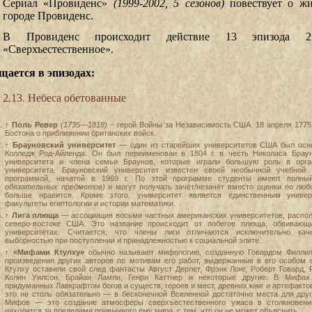
Сериал «Провиденс»
(1999-2002, 5 сезонов)
повествует о жи
городе Провиденс.
В Провиденс происходит действие 13 эпизода 2
«Сверхъестественное».
щается в эпизодах:
2.13. Небеса обетованные
↑
Поль Ревер
(1735—1818)
– герой Войны за Независимость США. 18 апреля 1775 
Бостона о приближении британских войск.
↑
Брауновский университет
— один из старейших университетов США был осно
Колледж Род-Айленда. Он был переименован в 1804 г. в честь Николаса Браун
университета и члена семьи Браунов, которые играли большую роль в орга
университета. Брауновский университет известен своей необычной учебной 
программой, начатой в 1969 г. По этой программе студенты имеют полн
обязательных предметов)
и могут получать зачёт/незачёт вместо оценки по люб
больше нравится. Кроме этого, университет является единственным унив
факультеты египтологии и истории математики.
↑
Лига плюща
— ассоциация восьми частных американских университетов, распо
северо-востоке США. Это название происходит от побегов плюща, обвивающ
университетах. Считается, что члены лиги отличаются исключительно кач
выборностью при поступлении и принадлежностью к социальной элите.
↑
«Мифами Ктулху»
обычно называют мифологию, созданную Говардом Филлип
произведения других авторов по мотивам его работ, выдержанные в его особом 
Ктулху оставили свой след фантасты Август Дерлет, Фрэнк Лонг, Роберт Говард, 
Колин Уилсон, Брайан Ламли, Генри Каттнер и некоторые другие. В Мифах
придуманных Лавкрафтом богов и существ, героев и мест, древних книг и артефактов
это не столь обязательно — в бесконечной Вселенной достаточно места для дру
Мифов — это создание атмосферы сверхъестественного ужаса в столкновении
находится за пределами привычного ему мира, с тем, что он не может объяснить.