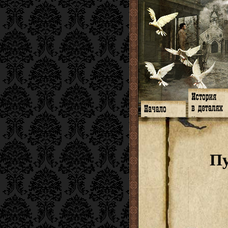
Главная
Книги
Программа
Галереи
Гимн
Музыка
Форум
Видео
twitter
Субтитры
Пу
Facebook
Заметки
ЖЖ
Мысли
Радио
Откровение
Гостевая
Истоки