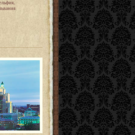
ельфия,
львания