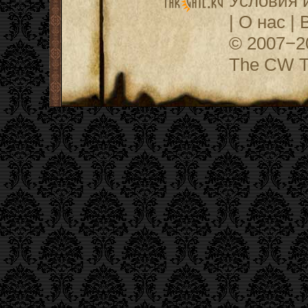
Условия 
|
О нас
|
© 2007−
The CW Te