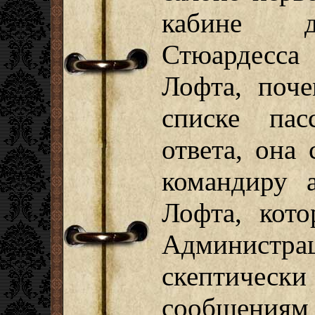
кабине д
Стюардесса 
Лофта, поч
списке пас
ответа, она
командиру а
Лофта, кото
Админис
скептиче
сообщениям 