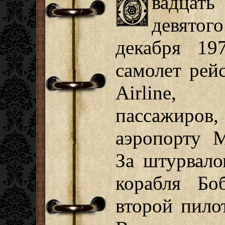
вадцать
девятого
декабря 197
самолет рей
Airline,
пассажир
аэропорту 
За штурвало
корабля Бо
второй пило