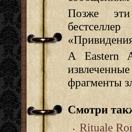
Позже эт
бестселле
«Привидения
А Eastern A
извлеченны
фрагменты зл
Смотри так
Rituale R