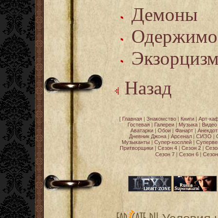
Демоны
Одержимо
Экзорциз
Назад
[
Главная
|
Знакомство
|
Книги
|
Арт-ка
Гостевая
|
Галереи
|
Музыка
|
Видео
Аватарки
|
Обои
|
Фанарт
|
Анекдо
Дневник Джона
|
Арсенал
|
СИЗО
|
Музыканты
|
Супер-косплей
|
Суперве
Притворщики
|
Сезон 4
|
Сезон 2
|
Сезо
Сезон 7
|
Сезон 6
|
Сезон