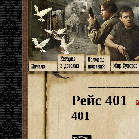
Главная
Книги
Арт-кафе
Знакомство
Программа
Галереи
Игромания
Обитатели
Гимн
Музыка
Клипы
Путеводитель
Форум
Видео
Фанфики
Семейное де
twitter
Субтитры
Аватарки
Дневник Джон
Рейс 401
Facebook
Заметки
Обои
Арсенал
ЖЖ
Мысли
Фанарт
СИЗО
Радио
Откровение
Анекдоты
Суперы от и д
Гостевая
Истоки
Передоз
Дневник Джо
401
Страшилки