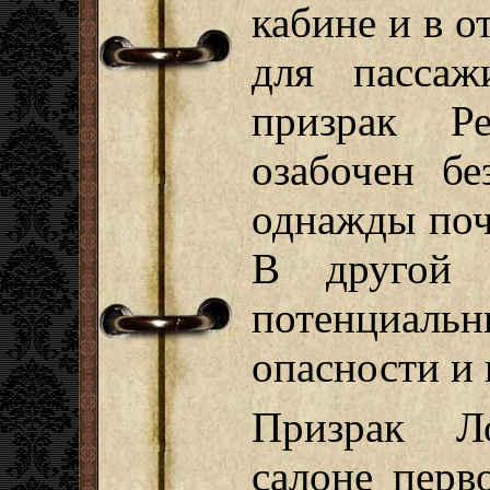
кабине и в о
для пассаж
призрак Р
озабочен бе
однажды поч
В другой 
потенциаль
опасности и 
Призрак Л
салоне перв