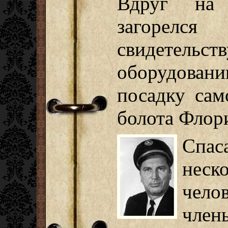
Вдруг на 
загорелс
свидетельс
оборудова
посадку сам
болота Флор
Спас
неск
чел
член