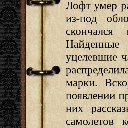
Лофт умер р
из-под обл
скончался
Найденные
уцелевшие ч
распредели
марки. Вск
появлении п
них расска
самолетов 