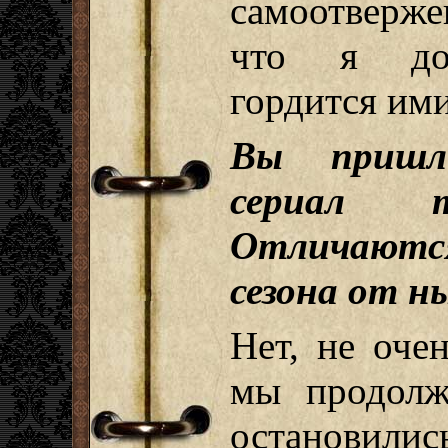
самоотверже
что я до
гордится ими
Вы приш
сериал 
Отличаютс
сезона от н
Нет, не оче
мы продолж
остановилис