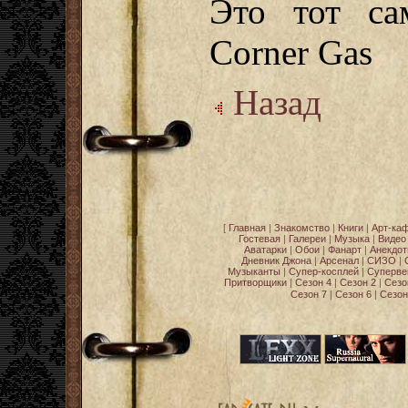
Это тот са
Corner Gas
Назад
[
Главная
|
Знакомство
|
Книги
|
Арт-ка
Гостевая
|
Галереи
|
Музыка
|
Видео
Аватарки
|
Обои
|
Фанарт
|
Анекдо
Дневник Джона
|
Арсенал
|
СИЗО
|
Музыканты
|
Супер-косплей
|
Суперве
Притворщики
|
Сезон 4
|
Сезон 2
|
Сезо
Сезон 7
|
Сезон 6
|
Сезон