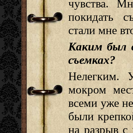
чувства. М
покидать с
стали мне вт
Каким был 
съемках?
Нелегким. 
мокром мес
всеми уже не
были крепко
на разрыв с