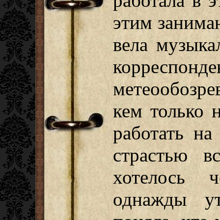
работала в э
этим занима
вела музыка
корреспонде
метеообозр
кем только 
работать на
страстью в
хотелось 
однажды у