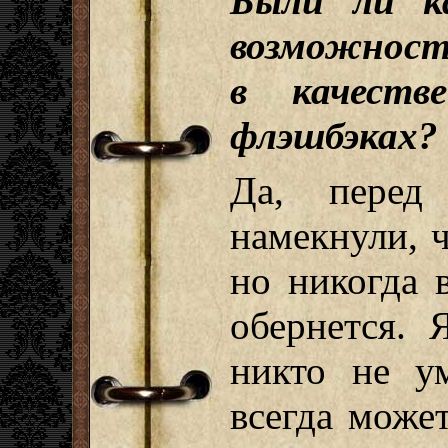
Были ли ка
возможност
в качеств
флэшбэках?
Да, перед
намекнули, ч
но никогда 
обернется. 
никто не у
всегда може