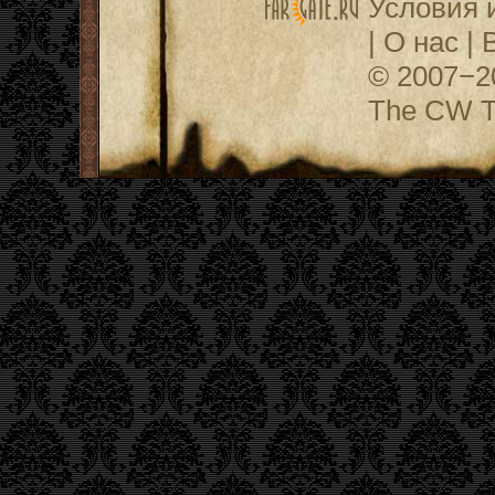
Условия 
|
О нас
|
© 2007−
The CW Te