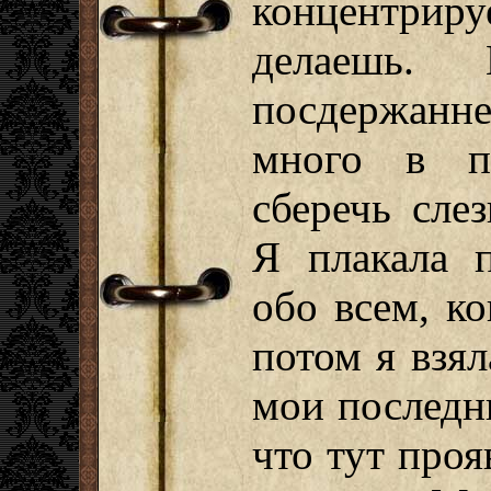
концентрир
делаешь.
посдержанне
много в п
сберечь сле
Я плакала п
обо всем, к
потом я взял
мои последни
что тут про