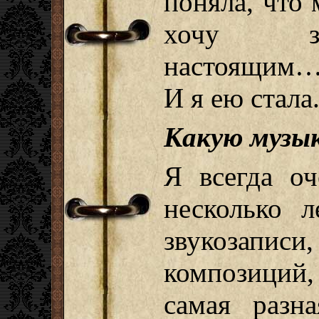
поняла, что 
хочу за
настоящим… 
И я ею стала
Какую музык
Я всегда о
несколько л
звукозапис
композиций,
самая разн