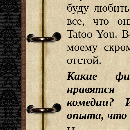
буду любить
все, что о
Tatoo You. В
моему скро
отстой.
Какие фи
нравятся
комедии? 
опыта, что 