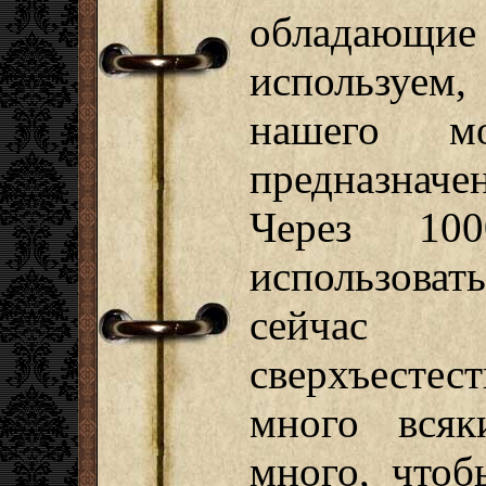
обладающие
используем,
нашего м
предназнач
Через 10
использоват
сейчас
сверхъесте
много всяк
много, что