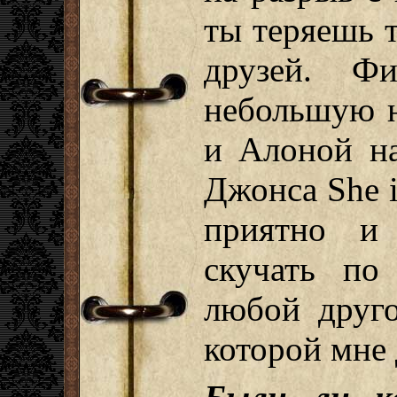
ты теряешь 
друзей. 
небольшую н
и Алоной н
Джонса She i
приятно и 
скучать по
любой друго
которой мне 