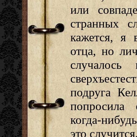
или совпад
странных сл
кажется, я 
отца, но ли
случалось 
сверхъесте
подруга Кел
попросила 
когда-нибуд
это случится