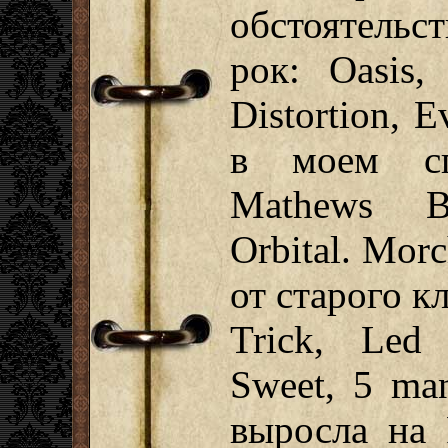
обстоятельс
рок: Oasis,
Distortion, 
в моем сп
Mathews B
Orbital. Mor
от старого к
Trick, Led 
Sweet, 5 man
выросла на 