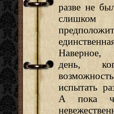
разве не бы
слишко
предпол
единствен
Наверное, 
день, к
возможност
испытать ра
А пока ч
невежест