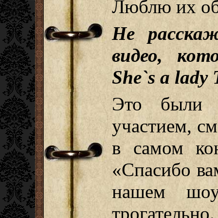
Люблю их об
Не расска
видео, кот
She`s a lad
Это были 
участием, с
в самом ко
«Спасибо ва
нашем шоу
трогательно.