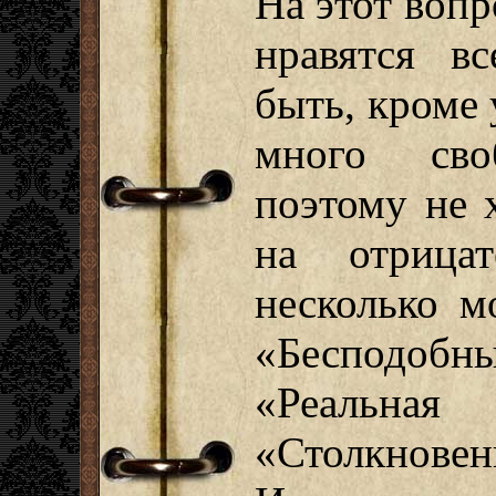
На этот вопр
нравятся в
быть, кроме 
много сво
поэтому не 
на отрица
несколько 
«Бесподоб
«Реаль
«Столкно