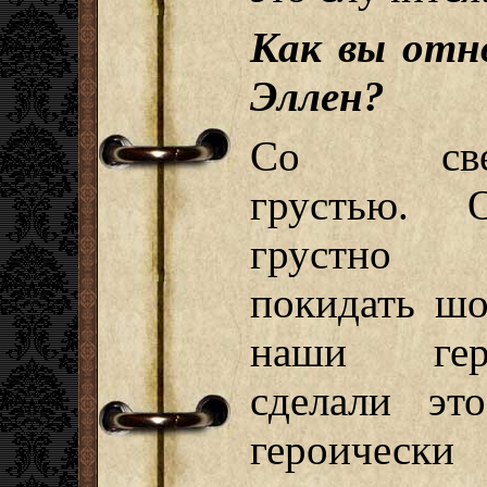
Как вы отн
Эллен?
Со свет
грустью. О
грустно 
покидать шо
наши гер
сделали эт
героичес