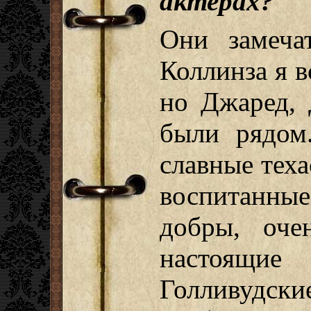
актерах?
Они замеча
Коллинза я 
но Джаред,
были рядом
славные тех
воспитанны
добры, оч
настоящи
Голливудск