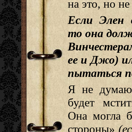
на это, но н
Если Элен 
то она дол
Винчестерам
ее и Джо) и
пытаться п
Я не думаю,
будет мстит
Она могла б
стороны»
(е