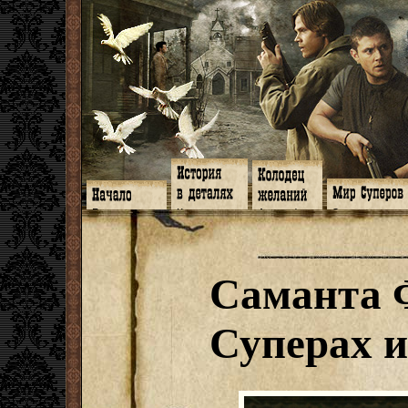
Главная
Книги
Арт-кафе
Знакомство
Программа
Галереи
Игромания
Обитатели
Гимн
Музыка
Клипы
Путеводитель
Форум
Видео
Фанфики
Семейное де
twitter
Субтитры
Аватарки
Дневник Джон
Саманта 
Facebook
Заметки
Обои
Арсенал
ЖЖ
Мысли
Фанарт
СИЗО
Радио
Откровение
Анекдоты
Суперы от и д
Гостевая
Истоки
Передоз
Дневник Джо
Суперах и
Страшилки