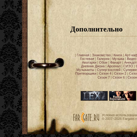
Дополнительно
[
Главная
|
Знакомство
|
Книги
|
Арт-ка
Гостевая
|
Галереи
|
Музыка
|
Видео
Аватарки
|
Обои
|
Фанарт
|
Анекдо
Дневник Джона
|
Арсенал
|
СИЗО
|
Музыканты
|
Супер-косплей
|
Суперве
Притворщики
|
Сезон 4
|
Сезон 2
|
Сезо
Сезон 7
|
Сезон 6
|
Сезон
Условия использован
© 2007−2026
Fargate.r