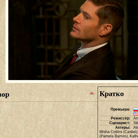
Кратко
зор
Премьера:
Режиссёр:
Am
Сценарист:
St
Актеры:
Al
Misha Collins (Castiel)
(Pamela Barnes)
,
Kath