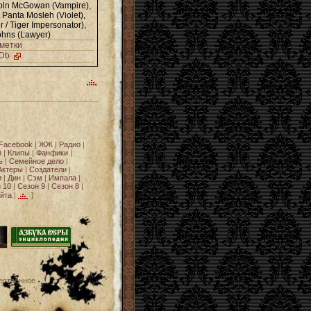
oln McGowan (Vampire)
,
,
Panta Mosleh (Violet)
,
 / Tiger Impersonator)
,
ohns (Lawyer)
метки
MDb
Facebook
|
ЖЖ
|
Радио
|
и
|
Клипы
|
Фанфики
|
ь
|
Семейное дело
|
Актеры
|
Создатели
|
и
|
Дин
|
Сэм
|
Импала
|
 10
|
Сезон 9
|
Сезон 8
|
йта
|
]
ественное