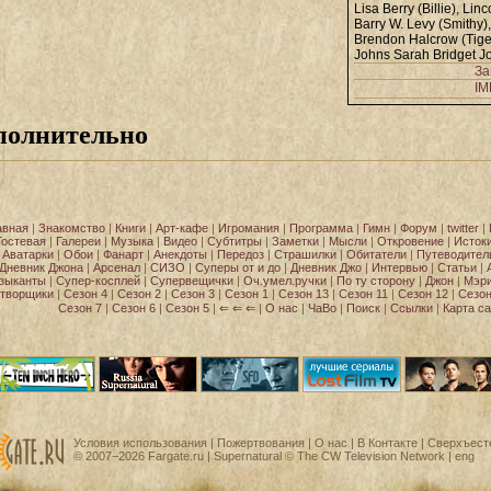
Lisa Berry (Billie)
,
Linc
Barry W. Levy (Smithy)
Brendon Halcrow (Tiger
Johns Sarah Bridget J
За
I
полнительно
авная
|
Знакомство
|
Книги
|
Арт-кафе
|
Игромания
|
Программа
|
Гимн
|
Форум
|
twitter
|
Гостевая
|
Галереи
|
Музыка
|
Видео
|
Субтитры
|
Заметки
|
Мысли
|
Откровение
|
Исток
Аватарки
|
Обои
|
Фанарт
|
Анекдоты
|
Передоз
|
Страшилки
|
Обитатели
|
Путеводител
Дневник Джона
|
Арсенал
|
СИЗО
|
Суперы от и до
|
Дневник Джо
|
Интервью
|
Статьи
|
зыканты
|
Супер-косплей
|
Супервещички
|
Оч.умел.ручки
|
По ту сторону
|
Джон
|
Мэр
творщики
|
Сезон 4
|
Сезон 2
|
Сезон 3
|
Сезон 1
|
Сезон 13
|
Сезон 11
|
Сезон 12
|
Сезон
Сезон 7
|
Сезон 6
|
Сезон 5
|
⇐ ⇐ ⇐
|
О нас
|
ЧаВо
|
Поиск
|
Ссылки
|
Карта са
Условия использования
|
Пожертвования
|
О нас
|
В Контакте
| Сверхъест
© 2007−2026
Fargate.ru
| Supernatural ©
The CW Television Network
|
eng