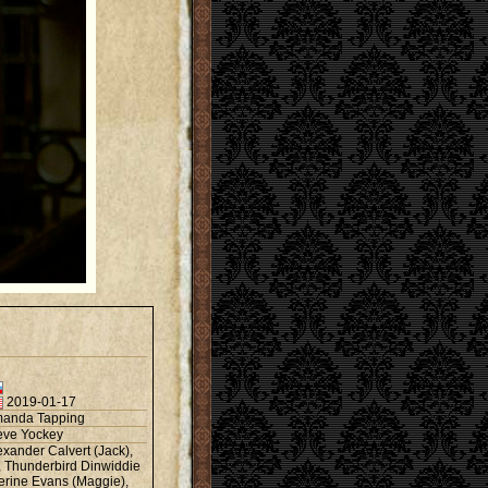
2019-01-17
anda Tapping
eve Yockey
exander Calvert (Jack)
,
,
Thunderbird Dinwiddie
erine Evans (Maggie)
,