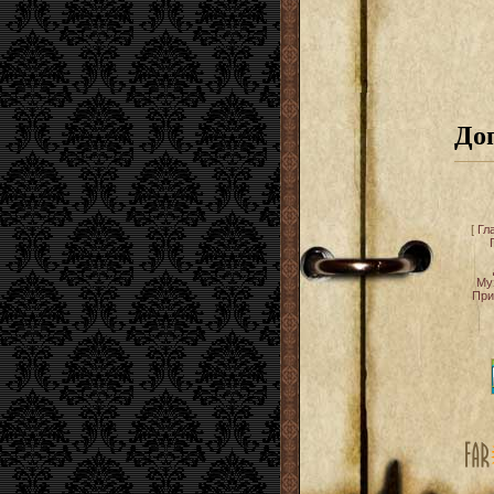
До
[
Гл
Му
При