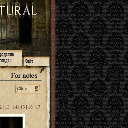
зон 14
О нас
зон 13
ЧаВо
зон 11
Поиск
зон 12
Ссылки
зон 10
Карта сайта
зон 9
зон 8
зон 7
зон 6
зон 5
2
|
13
|
14
|
15
|
16
|
17
⇐ ⇐