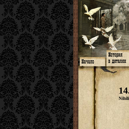
Главная
Книги
Программа
Галереи
Гимн
Музыка
Форум
Видео
twitter
Субтитры
14
Facebook
Заметки
ЖЖ
Мысли
Радио
Откровение
Nihil
Гостевая
Истоки