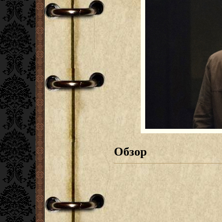
Обзор