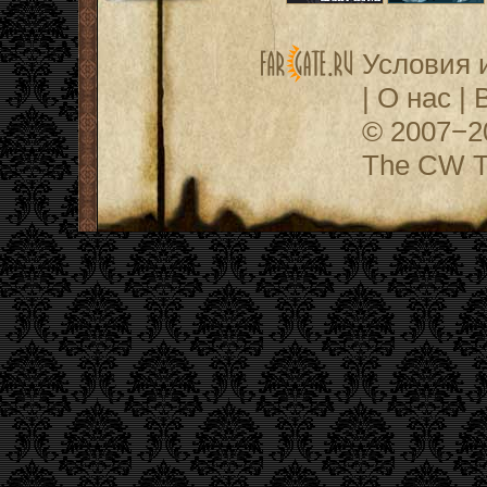
Условия 
|
О нас
|
© 2007−
The CW Te