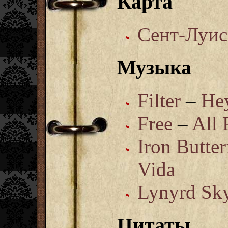
Карта
Сент-Луис
Музыка
Filter
–
He
Free
–
All
Iron Butter
Vida
Lynуrd Sk
Цитаты