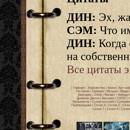
ДИН:
Эх, жа
СЭМ:
Что и
ДИН:
Когда 
на собствен
Все цитаты 
[
Главная
|
Знакомство
|
Книги
|
Арт-ка
Гостевая
|
Галереи
|
Музыка
|
Видео
Аватарки
|
Обои
|
Фанарт
|
Анекдо
Дневник Джона
|
Арсенал
|
СИЗО
|
Музыканты
|
Супер-косплей
|
Суперве
Притворщики
|
Сезон 4
|
Сезон 2
|
Сезо
Сезон 7
|
Сезон 6
|
Сезон