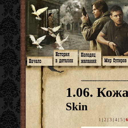
Главная
Книги
Арт-кафе
Знакомство
Программа
Галереи
Игромания
Обитатели
Гимн
Музыка
Клипы
Путеводитель
Форум
Видео
Фанфики
Семейное де
twitter
Субтитры
Аватарки
Дневник Джон
1.06. Кож
Facebook
Заметки
Обои
Арсенал
ЖЖ
Мысли
Фанарт
СИЗО
Радио
Откровение
Анекдоты
Суперы от и д
Гостевая
Истоки
Передоз
Дневник Джо
Skin
Страшилки
1
|
2
|
3
|
4
|
5
|
6