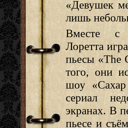
«Девушек ме
лишь неболь
Вместе с 
Лоретта игра
пьесы «The 
того, они и
шоу «Сахар
сериал нед
экранах. В 
пьесе и съё