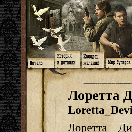
Главная
Книги
Арт-кафе
Знакомство
Программа
Галереи
Игромания
Обитатели
Гимн
Музыка
Клипы
Путеводитель
Форум
Видео
Фанфики
Семейное де
twitter
Субтитры
Аватарки
Дневник Джон
Лоретта 
Facebook
Заметки
Обои
Арсенал
ЖЖ
Мысли
Фанарт
СИЗО
Радио
Откровение
Анекдоты
Суперы от и д
Гостевая
Истоки
Передоз
Дневник Джо
Loretta_Dev
Страшилки
Лоретта Ди