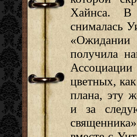
Хайнса. В
снималась У
«Ожидани
получила на
Ассоциац
цветных, как
плана, эту 
и за след
священника
вместе с Уи