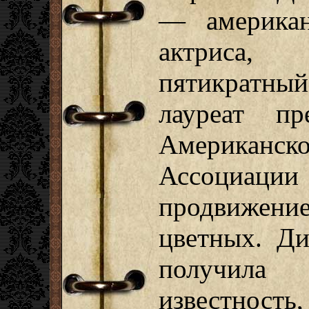
— американ
актриса,
пятикратный
лауреат пр
Американск
Ассоциаци
продвижени
цветных. Ди
получила
известность,