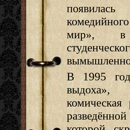
появилас
комедийног
мир», в
студенче
вымышленног
В 1995 го
выдоха», 
комическая
разведённо
которой ск