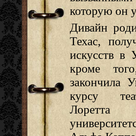
которую он у
Дивайн роди
Техас, полу
искусств в 
кроме тог
закончила У
курсу теат
Лоретта 
университе