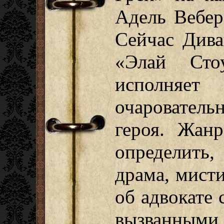
Адель Вебер
Сейчас Дива
«Элай Сто
исполня
очарователь
героя. Жанр
определить
драма, мисти
об адвокате
вызванным