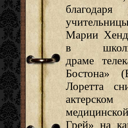
благодаря 
учительниц
Марии Хенд
в школь
драме теле
Бостона» (
Лоретта сн
актерском
медицинск
Грей» на ка