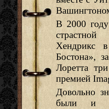
Вашингтоно
В 2000 году
страстной
Хендрикс в
Бостона», з
Лоретта три
премией Ima
Довольно з
были и в