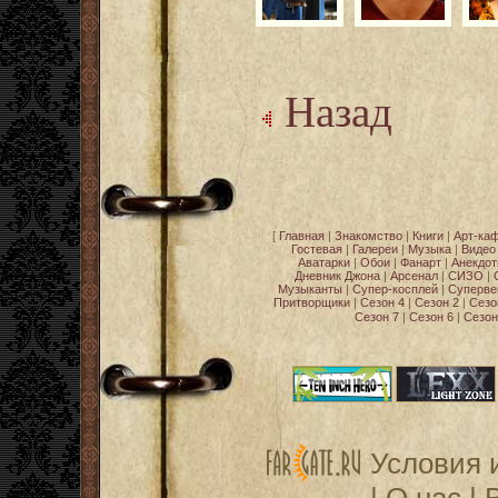
Назад
[
Главная
|
Знакомство
|
Книги
|
Арт-ка
Гостевая
|
Галереи
|
Музыка
|
Видео
Аватарки
|
Обои
|
Фанарт
|
Анекдо
Дневник Джона
|
Арсенал
|
СИЗО
|
Музыканты
|
Супер-косплей
|
Суперве
Притворщики
|
Сезон 4
|
Сезон 2
|
Сезо
Сезон 7
|
Сезон 6
|
Сезон
Условия 
|
О нас
|