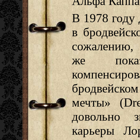
Альфа Каппа
В 1978 году
в бродвейск
сожалению,
же пока
компенсиров
бродвейско
мечты» (Dre
довольно з
карьеры Ло