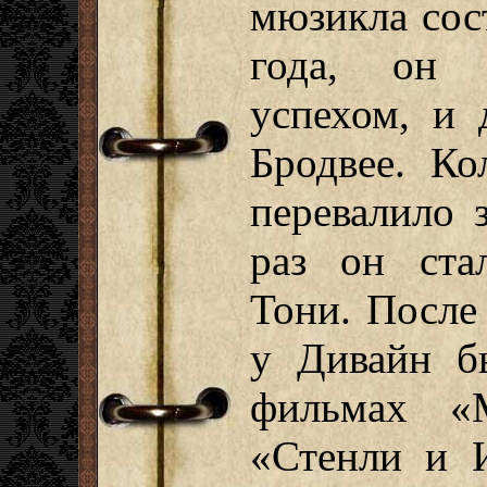
мюзикла сос
года, он 
успехом, и 
Бродвее. Ко
перевалило 
раз он ста
Тони. После
у Дивайн б
фильмах «
«Стенли и 