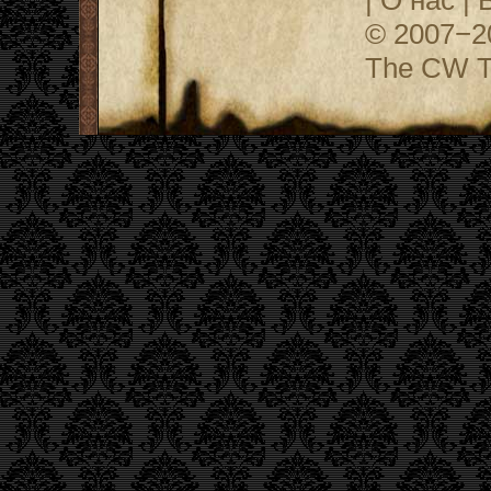
© 2007−
The CW Te