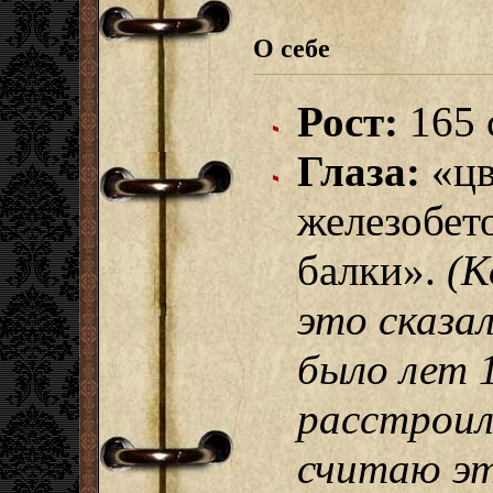
О себе
Рост:
165 
Глаза:
«цв
железобет
балки».
(К
это сказал
было лет 1
расстроила
считаю э