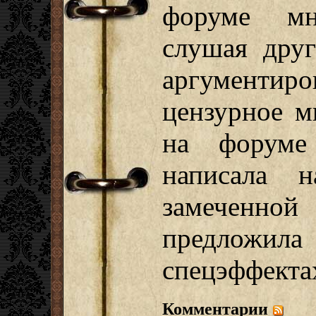
форуме мн
слушая друг
аргументир
цензурное м
на форуме
написала 
замеченной
предложила
спецэффектах
Комментарии