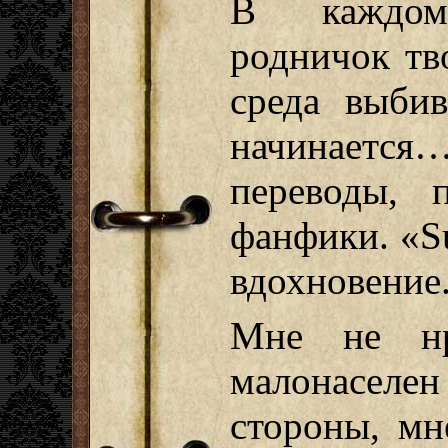
В каждом
родничок тв
среда выбив
начинается…
переводы, 
фанфики. «Su
вдохновение
Мне не нр
малонаселе
стороны, мн