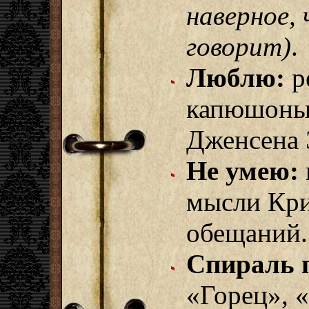
наверное,
говорит)
.
Люблю:
р
капюшоны,
Дженсена 
Не умею:
мысли Кри
обещаний.
Спираль 
«Горец», 