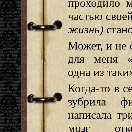
проходило м
частью свое
жизнь)
стано
Может, и не 
для меня «
одна из таки
Когда-то в с
зубрила ф
написала тр
мозг отк