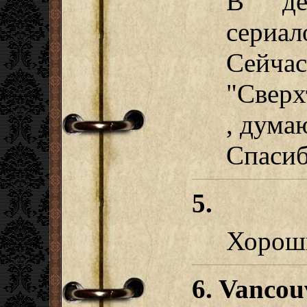
В де
сериал
Сейчас
"Сверх
, думаю
Спаси
5.
Хорош
6. Vancou