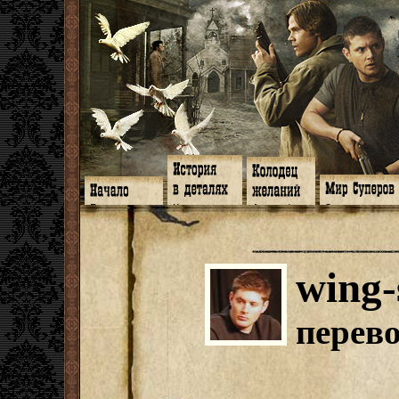
Главная
Книги
Арт-кафе
Знакомство
Программа
Галереи
Игромания
Обитатели
Гимн
Музыка
Клипы
Путеводитель
Форум
Видео
Фанфики
Семейное де
twitter
Субтитры
Аватарки
Дневник Джон
wing-
Facebook
Заметки
Обои
Арсенал
ЖЖ
Мысли
Фанарт
СИЗО
Радио
Откровение
Анекдоты
Суперы от и д
Гостевая
Истоки
Передоз
Дневник Джо
перев
Страшилки