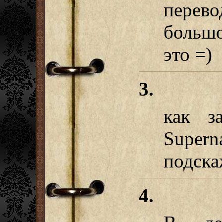
перево
больш
это =)
3.
как за
Superna
подска
4.