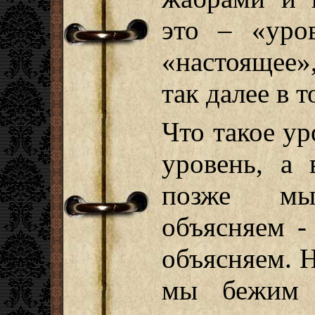
это – «уро
«настоящее»
так далее в т
Что такое ур
уровень, а 
позже мы
объясняем -
объясняем. Н
мы бежим 