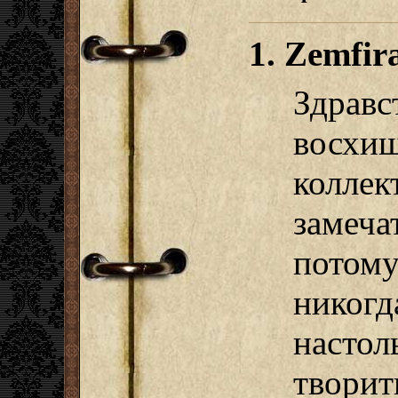
1. Zemfir
Здра
восх
колл
замеч
потому
нико
наст
твор