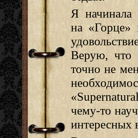
Я начинала 
на «Горце» 
удовольст
Верую, что
точно не ме
необход
«Supernatur
чему-то науч
интересных 