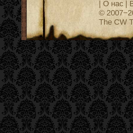
|
О нас
|
© 2007−
The CW Te