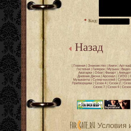
*
Код:
Назад
[
Главная
|
Знакомство
|
Книги
|
Арт-ка
Гостевая
|
Галереи
|
Музыка
|
Видео
Аватарки
|
Обои
|
Фанарт
|
Анекдо
Дневник Джона
|
Арсенал
|
СИЗО
|
Музыканты
|
Супер-косплей
|
Суперве
Притворщики
|
Сезон 4
|
Сезон 2
|
Сезо
Сезон 7
|
Сезон 6
|
Сезон
Условия 