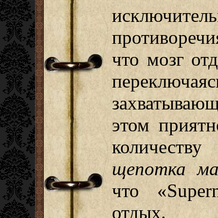
исключит
противоречи
что мозг отд
переклю
захватываю
этом прият
количеств
щепотка маз
что «Super
отдых.