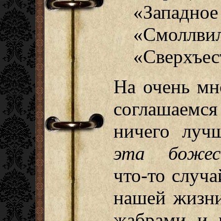
«Западное
«Смоллвил
«Сверхъес
На очень мн
соглашаемся
ничего луч
эта божест
что-то случ
нашей жизни
жабрами и 