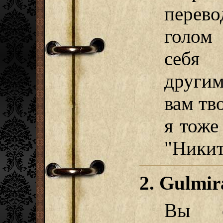
перево
голом
себя
други
вам тв
я тоже
"Никит
2. Gulmir
Вы о