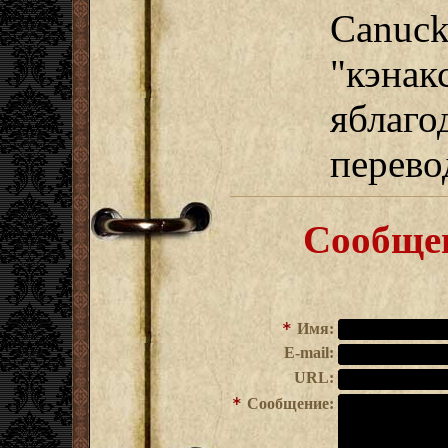
Canuck
"кэнак
яблаго
перево
Сообщен
*
Имя:
E-mail:
URL:
*
Сообщение: