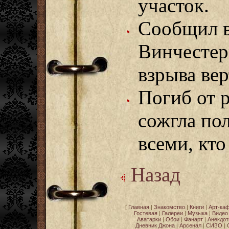
участок.
Сообщил в
Винчестер
взрыва вер
Погиб от р
сожгла по
всеми, кто
Назад
[
Главная
|
Знакомство
|
Книги
|
Арт-ка
Гостевая
|
Галереи
|
Музыка
|
Видео
Аватарки
|
Обои
|
Фанарт
|
Анекдо
Дневник Джона
|
Арсенал
|
СИЗО
|