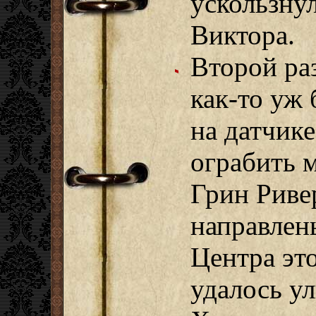
ускользнул
Виктора.
Второй ра
как-то уж 
на датчик
ограбить м
Грин Риве
направлен
Центра это
удалось ул