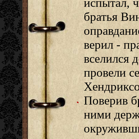
испытал, ч
братья Ви
оправдание
верил - пр
вселился 
провели се
Хендриксо
Поверив б
ними держ
окруживш