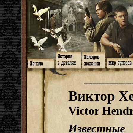
Главная
Книги
Арт-кафе
Знакомство
Программа
Галереи
Игромания
Обитатели
Гимн
Музыка
Клипы
Путеводитель
Форум
Видео
Фанфики
Семейное де
twitter
Субтитры
Аватарки
Дневник Джон
Виктор Х
Facebook
Заметки
Обои
Арсенал
ЖЖ
Мысли
Фанарт
СИЗО
Радио
Откровение
Анекдоты
Суперы от и д
Гостевая
Истоки
Передоз
Дневник Джо
Victor Hend
Страшилки
Известные