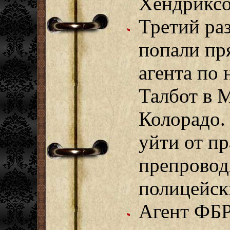
Хендриксо
Третий ра
попали пр
агента по 
Талбот в 
Колорадо.
уйти от п
препровод
полицейск
Агент ФБР