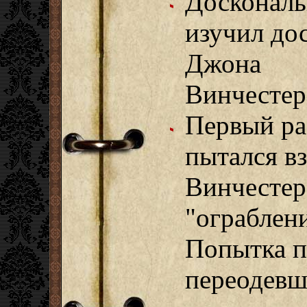
Досконал
изучил до
Джона
Винчестер
Первый ра
пытался вз
Винчестер
"ограблен
Попытка п
переодевш