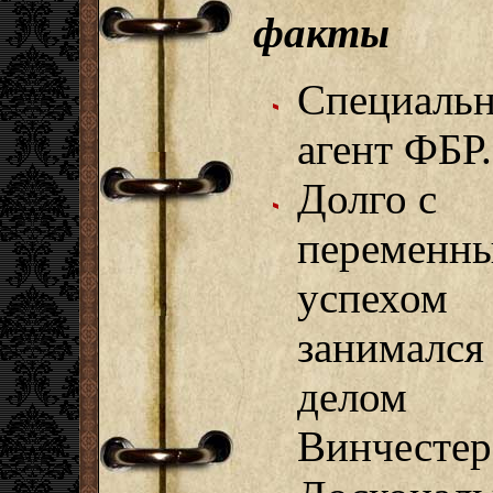
факты
Специаль
агент ФБР.
Долго с
переменн
успехом
занимался
делом
Винчестер